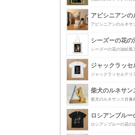
アビシニアンの
シーズーの花の
ジャックラッセ
柴犬のルネサン
ロシアンブルー