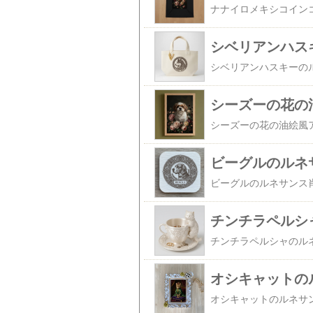
シーズーの花の
ビーグルのルネ
オシキャットの