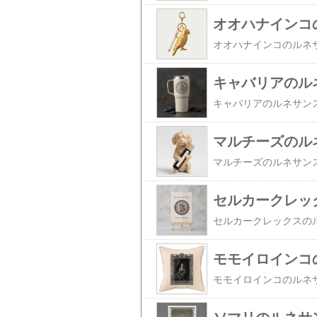
オオハナインコ
キャバリアのル
マルチーズのル
モモイロインコ