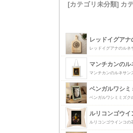
[カテゴリ未分類] カ
マンチカンのル
ルリコンゴウイ