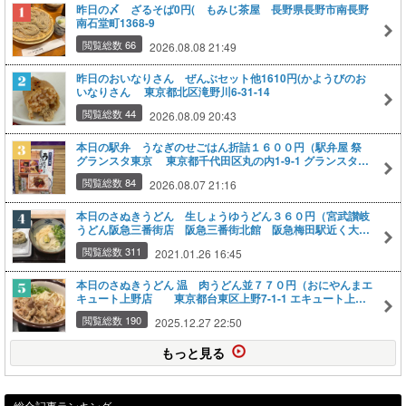
昨日の〆 ざるそば0円( もみじ茶屋 長野県長野市南長野
南石堂町1368-9
閲覧総数 66
2026.08.08 21:49
昨日のおいなりさん ぜんぶセット他1610円(かようびのお
いなりさん 東京都北区滝野川6-31-14
閲覧総数 44
2026.08.09 20:43
本日の駅弁 うなぎのせごはん折詰１６００円（駅弁屋 祭
グランスタ東京 東京都千代田区丸の内1-9-1 グランスタ東
京内 1F 中央通路エリア 改札内
閲覧総数 84
2026.08.07 21:16
本日のさぬきうどん 生しょうゆうどん３６０円（宮武讃岐
うどん阪急三番街店 阪急三番街北館 阪急梅田駅近く大阪
府
閲覧総数 311
2021.01.26 16:45
本日のさぬきうどん 温 肉うどん並７７０円（おにやんまエ
キュート上野店 東京都台東区上野7-1-1 エキュート上野
3F
閲覧総数 190
2025.12.27 22:50
もっと見る
総合記事ランキング