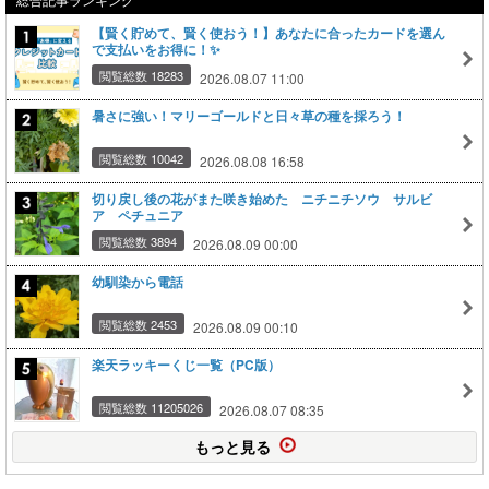
【賢く貯めて、賢く使おう！】あなたに合ったカードを選ん
で支払いをお得に！✨
閲覧総数 18283
2026.08.07 11:00
暑さに強い！マリーゴールドと日々草の種を採ろう！
閲覧総数 10042
2026.08.08 16:58
切り戻し後の花がまた咲き始めた ニチニチソウ サルビ
ア ペチュニア
閲覧総数 3894
2026.08.09 00:00
幼馴染から電話
閲覧総数 2453
2026.08.09 00:10
楽天ラッキーくじ一覧（PC版）
閲覧総数 11205026
2026.08.07 08:35
もっと見る