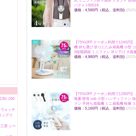
式 ミニファン折り畳み スタンド 首掛
パクト i-00018
価格：4,580円（税込、送料別)
(2025
【75%OFF クーポン利用で1245円
機 持ち運び 折りたたみ扇風機 小型 
3段階調節 ミニファン 吊り下げ 大風量 静
価格：4,980円（税込、送料別)
(2025
【75%OFF クーポン利用で1290円
B1-100
風量 静音 usb 小型 ハンディファン
ァン 手持ち扇風機 ミニ扇風機 軽量 スタ
価格：5,160円（税込、送料別)
(2025
トウォッチ
リングイ
工房 シー