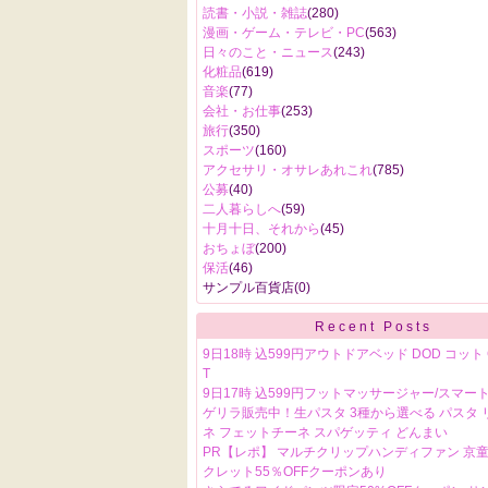
読書・小説・雑誌
(280)
漫画・ゲーム・テレビ・PC
(563)
日々のこと・ニュース
(243)
化粧品
(619)
音楽
(77)
会社・お仕事
(253)
旅行
(350)
スポーツ
(160)
アクセサリ・オサレあれこれ
(785)
公募
(40)
二人暮らしへ
(59)
十月十日、それから
(45)
おちょぼ
(200)
保活
(46)
サンプル百貨店
(0)
Recent Posts
9日18時 込599円アウトドアベッド DOD コット C
T
9日17時 込599円フットマッサージャー/スマー
ゲリラ販売中！生パスタ 3種から選べる パスタ 
ネ フェットチーネ スパゲッティ どんまい
PR【レポ】 マルチクリップハンディファン 京童
クレット55％OFFクーポンあり