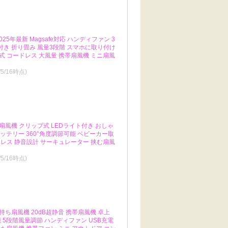
025年最新 Magsafe対応 ハンディファン 3
ト付き 折り畳み 風量3段階 スマホに取り付け
電式 コードレス 大風量 携帯扇風機 ミニ扇風
/5/16時点)
】 扇風機 クリップ式 LEDライト付き おしゃ
バッテリー 360°角度調節可能 ベビーカー取
ードレス 静音設計 サーキュレーター 挟む扇風
/5/16時点)
 持ち扇風機 20dB超静音 携帯扇風機 卓上
機能 5段階風量調節 ハンディファン USB充電