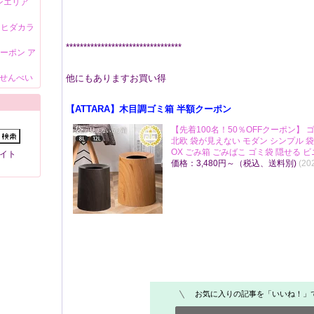
ンエリア
 ヒダカラ
*********************************
クーポン ア
れせんべい
他にもありますお買い得
【ATTARA】木目調ゴミ箱 半額クーポン
【先着100名！50％OFFクーポン】 ゴ
北欧 袋が見えない モダン シンプル 
OX ごみ箱 ごみばこ ゴミ袋 隠せる 
イト
価格：3,480円～（税込、送料別)
(20
お気に入りの記事を「いいね！」