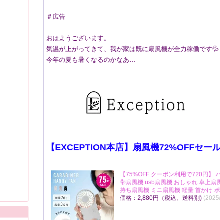
＃広告
おはようございます。
気温が上がってきて、我が家は既に扇風機が全力稼働です
今年の夏も暑くなるのかなあ…
【EXCEPTION本店】扇風機72%OFFセー
【75%OFF クーポン利用で720円】 
帯扇風機 usb扇風機 おしゃれ 卓上
持ち扇風機 ミニ扇風機 軽量 首かけ ポケ
価格：2,880円（税込、送料別)
(2025