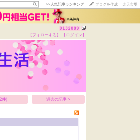
>>
人気記事ランキング
ブログを作成
楽天市場
9132889
【フォローする】
【ログイン】
【毎日開催】
15記事にいいね！で1ポイント
10秒滞在
いいね!
--
/
--
2件)
過去の記事 >