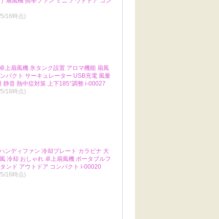
け 扇風機 携帯ファン ミニ アウトドア コン
/5/16時点)
】 卓上扇風機 氷タンク設置 アロマ機能 扇風
コンパクト サーキュレーター USB充電 風量
音 熱中症対策 上下185°調整 i-00027
/5/16時点)
】 ハンディファン 冷却プレート カラビナ 大
 強風 冷却 おしゃれ 卓上扇風機 ポータブルフ
ンド アウトドア コンパクト i-00020
/5/16時点)