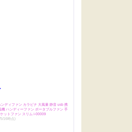

ル
ハンディファン カラビナ 大風量 静音 usb 携
扇風機 ハンディーファン ポータブルファン 手
ットファン スリム i-00009
/5/16時点)