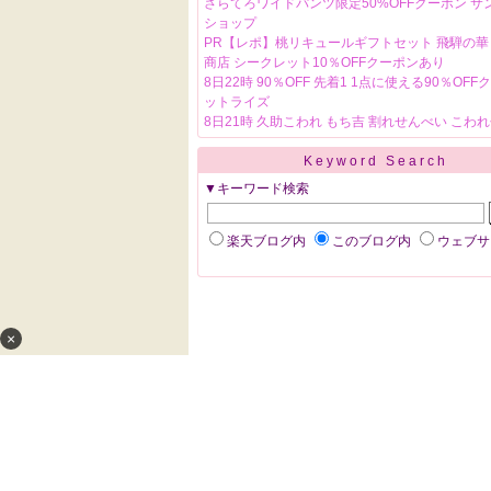
さらてろワイドパンツ限定50%OFFクーポン サ
ショップ
PR【レポ】桃リキュールギフトセット 飛騨の華
商店 シークレット10％OFFクーポンあり
8日22時 90％OFF 先着1 1点に使える90％OFF
ットライズ
8日21時 久助こわれ もち吉 割れせんべい こわ
Keyword Search
▼キーワード検索
楽天ブログ内
このブログ内
ウェブサ
×