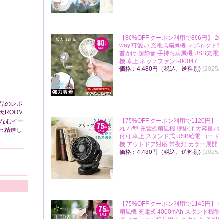
【80%OFF クーポン利用で896円】 2
way 可愛い 充電式扇風機 マグネッ
首かけ 超静音 手持ち扇風機 USB充
機 卓上 ネックファン i-00047
価格：4,480円（税込、送料別)
(2025
品のレポ
天ROOM
【75%OFF クーポン利用で1120円
しなむイー
れ 小型 充電式扇風機 壁掛け 大容量
々精進し
付可 卓上 スタンド式 USB給電 コ
機 アウトドア対応 常夜灯 カラー展開
価格：4,480円（税込、送料別)
(2025
【75%OFF クーポン利用で1145円】
扇風機 充電式 4000mAh スタンド