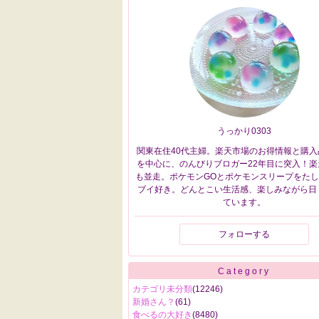
うっかり0303
関東在住40代主婦。楽天市場のお得情報と購入
を中心に、のんびりブロガー22年目に突入！楽
も並走。ポケモンGOとポケモンスリープをた
ブイ好き。どんとこい生活感、楽しみながら日
ています。
フォローする
Category
カテゴリ未分類
(12246)
新婚さん？
(61)
食べるの大好き
(8480)