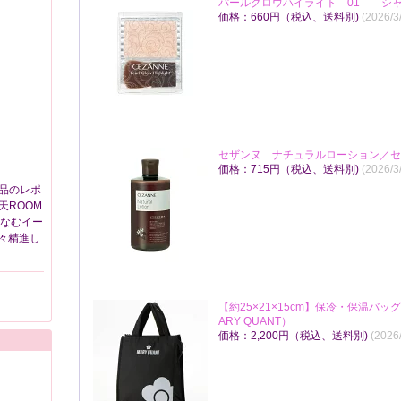
パールグロウハイライト 01 シャ
価格：660円（税込、送料別)
(2026/
セザンヌ ナチュラルローション／セザ
価格：715円（税込、送料別)
(2026/
品のレポ
天ROOM
しなむイー
々精進し
【約25×21×15cm】保冷・保温バッ
ARY QUANT）
価格：2,200円（税込、送料別)
(2026