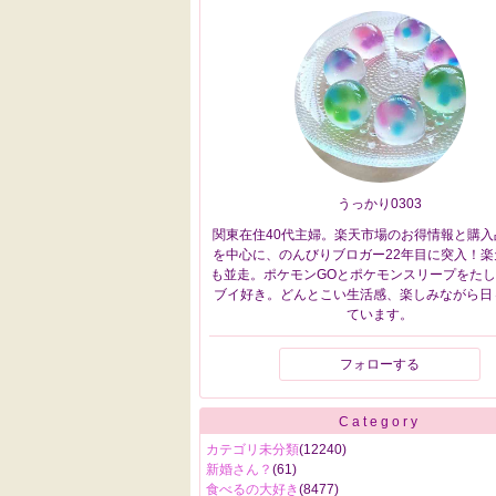
うっかり0303
関東在住40代主婦。楽天市場のお得情報と購入
を中心に、のんびりブロガー22年目に突入！楽
も並走。ポケモンGOとポケモンスリープをた
ブイ好き。どんとこい生活感、楽しみながら日
ています。
フォローする
Category
カテゴリ未分類
(12240)
新婚さん？
(61)
食べるの大好き
(8477)