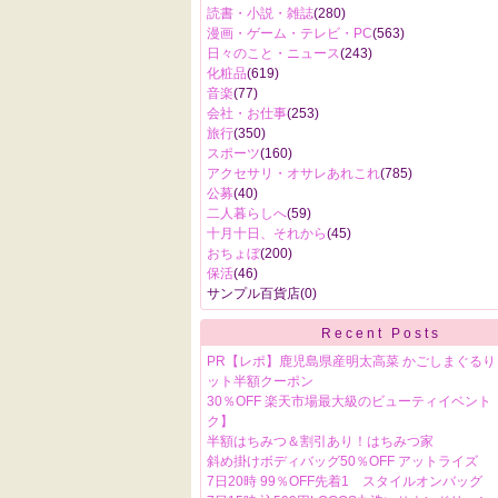
読書・小説・雑誌
(280)
漫画・ゲーム・テレビ・PC
(563)
日々のこと・ニュース
(243)
化粧品
(619)
音楽
(77)
会社・お仕事
(253)
旅行
(350)
スポーツ
(160)
アクセサリ・オサレあれこれ
(785)
公募
(40)
二人暮らしへ
(59)
十月十日、それから
(45)
おちょぼ
(200)
保活
(46)
サンプル百貨店
(0)
Recent Posts
PR【レポ】鹿児島県産明太高菜 かごしまぐるり
ット半額クーポン
30％OFF 楽天市場最大級のビューティイベント
ク】
半額はちみつ＆割引あり！はちみつ家
斜め掛けボディバッグ50％OFF アットライズ
7日20時 99％OFF先着1 スタイルオンバッグ