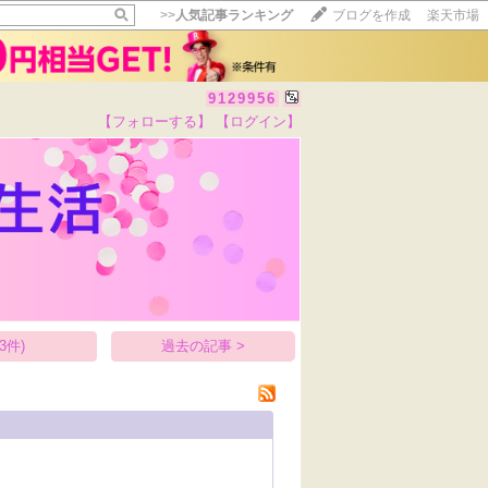
>>
人気記事ランキング
ブログを作成
楽天市場
9129956
【フォローする】
【ログイン】
【毎日開催】
15記事にいいね！で1ポイント
10秒滞在
いいね!
--
/
--
3件)
過去の記事 >