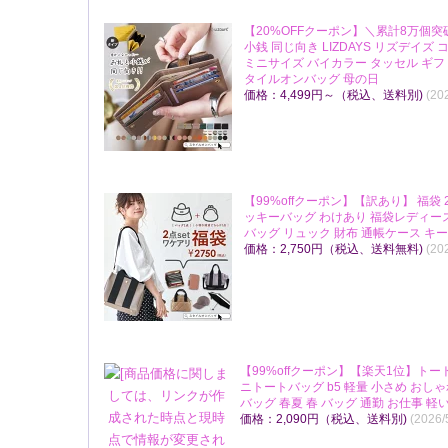
【20%OFFクーポン】＼累計8万個突
小銭 同じ向き LIZDAYS リズデイズ
ミニサイズ バイカラー タッセル ギフ
タイルオンバッグ 母の日
価格：4,499円～（税込、送料別)
(20
【99%offクーポン】【訳あり】 福袋 
ッキーバッグ わけあり 福袋レディー
バッグ リュック 財布 通帳ケース キ
価格：2,750円（税込、送料無料)
(20
【99%offクーポン】【楽天1位】トー
ニトートバッグ b5 軽量 小さめ おし
バッグ 春夏 春 バッグ 通勤 お仕事 軽い 
価格：2,090円（税込、送料別)
(2026