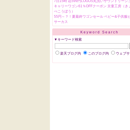
7日15時 込599円LOGOS丸洗いサウンドリーシ
キャリーワゴン61％OFFクーポン 京童工房（き
べこうぼう）
55円～？！夏最終ワゴンセール ベビー&子供服
サーカス
Keyword Search
▼キーワード検索
楽天ブログ内
このブログ内
ウェブサ