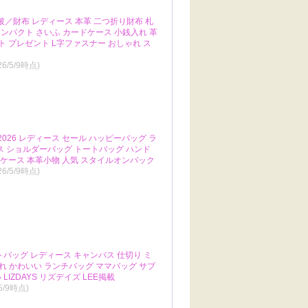
破／財布 レディース 本革 二つ折り財布 札
 コンパクト さいふ カードケース 小銭入れ 革
ト プレゼント L字ファスナー おしゃれ ス
26/5/9時点)
2026 レディース セール ハッピーバッグ ラ
ス ショルダーバッグ トートバッグ ハンド
ーケース 本革小物 人気 スタイルオンバック
26/5/9時点)
トバッグ レディース キャンバス 仕切り ミ
ゃれ かわいい ランチバッグ ママバッグ サブ
LIZDAYS リズデイズ LEE掲載
/5/9時点)