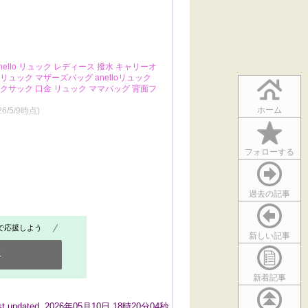
ello リュック レディース 撥水 キャリーオ
リュック マザーズバッグ anelloリュック
ックサック 口金 リュック ママバッグ 背面フ
ホーム
26/5/9時点)
フォローする
過去の記事
で応援しよう
新しい記事
4
新着記事
st updated 2026年05月10日 18時20分04秒