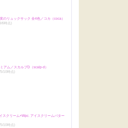
のリュックサック 全4色／コカ（coca）
/3/6時点)
アム／スカルプD（scalp-d）
/5/10時点)
アイスクリーム×Wpc. アイスクリームパター
/5/10時点)