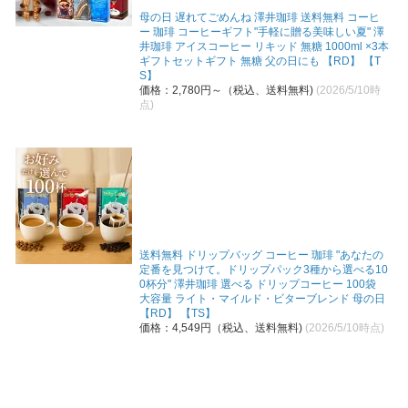
母の日 遅れてごめんね 澤井珈琲 送料無料 コーヒ
ー 珈琲 コーヒーギフト"手軽に贈る美味しい夏" 澤
井珈琲 アイスコーヒー リキッド 無糖 1000ml ×3本
ギフトセットギフト 無糖 父の日にも 【RD】 【T
S】
価格：2,780円～（税込、送料無料)
(2026/5/10時
点)
送料無料 ドリップバッグ コーヒー 珈琲 "あなたの
定番を見つけて。ドリップパック3種から選べる10
0杯分" 澤井珈琲 選べる ドリップコーヒー 100袋
大容量 ライト・マイルド・ビターブレンド 母の日
【RD】 【TS】
価格：4,549円（税込、送料無料)
(2026/5/10時点)