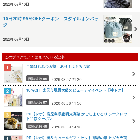
2026年05月10日
10日20時 99％OFFクーポン スタイルオンバッ
グ
2026年05月10日
このブログでよく読まれている記事
半額はちみつ＆割引あり！はちみつ家
閲覧総数 95
2026.08.07 21:20
30％OFF 楽天市場最大級のビューティイベント【神トク】
閲覧総数 57
2026.08.08 11:50
PR【レポ】鹿児島県産明太高菜 かごしまぐるり シークレッ
ト半額クーポン
閲覧総数 48
2026.08.08 14:30
PR【レポ】桃リキュールギフトセット 飛騨の華 ヒダカラ商