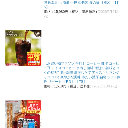
強 飲み比べ 簡単 手軽 個包装 母の日 【RD】 【T
S】
価格：15,980円（税込、送料無料)
(2026/5/10時
点)
【お買い物マラソン 半額】 コーヒー 珈琲 コーヒ
ー豆 アイスコーヒー 水出し珈琲 "程よい苦味とコ
クの魅力" 澤井珈琲 焙煎したて アイスキリマンジ
ャロ 500g 爽やかな風味 冷たい濃厚 自宅カフェ体
験 リピート 【RD】 【TS】
価格：1,518円（税込、送料別)
(2026/5/10時点)