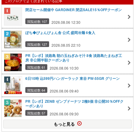
このブログでよく読まれている記事
閉店セール開催中 GARDINER 閉店SALE15％OFFクーポン
閲覧総数 107
2026.08.06 12:30
ぽち◆ぴょんぴょん舎 公式 盛岡冷麺 6食入
閲覧総数 127
2026.08.05 22:10
PR【レポ】淡路島 朝の玉ねぎみそ汁 8食 淡路島たまねぎ工
房 非公開半額クーポンあり
閲覧総数 61
2026.08.06 10:30
6日10時 込599円ハンガーラック 東谷 PW-55GR グリーン
閲覧総数 64
2026.08.06 09:40
PR【レポ】ZENB ゼンブドーナツ 2種8個 非公開30％OFFク
ーポンあり
閲覧総数 57
2026.08.06 09:30
もっと見る