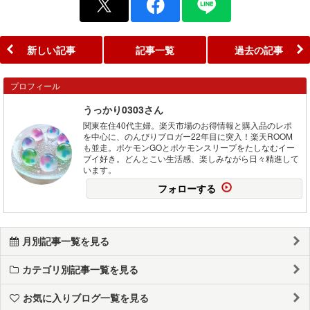
新しい記事
記事一覧
過去の記事
プロフィール
うっかり0303さん
関東在住40代主婦。楽天市場のお得情報と購入品のレポ
を中心に、のんびりブロガー22年目に突入！楽天ROOM
も並走。ポケモンGOとポケモンスリープをたしなむイー
ブイ好き。どんとこい生活感、楽しみながら日々精進して
います。
フォローする
月別記事一覧を見る
カテゴリ別記事一覧を見る
お気に入りブログ一覧を見る