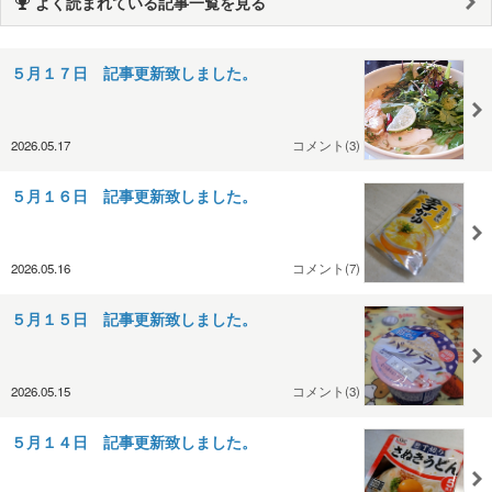
よく読まれている記事一覧を見る
５月１７日 記事更新致しました。
2026.05.17
コメント(3)
５月１６日 記事更新致しました。
2026.05.16
コメント(7)
５月１５日 記事更新致しました。
2026.05.15
コメント(3)
５月１４日 記事更新致しました。