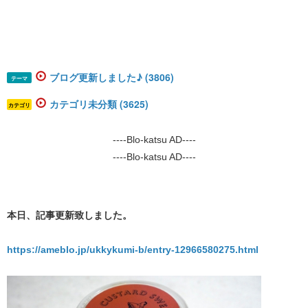
ブログ更新しました♪ (3806)
テーマ
カテゴリ未分類 (3625)
カテゴリ
----Blo-katsu AD----
----Blo-katsu AD----
本日、記事更新致しました。
https://ameblo.jp/ukkykumi-b/entry-12966580275.html