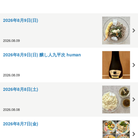
2026年8月9日(日)
2026.08.09
2026年8月9日(日) 醸し人九平次 human
2026.08.09
2026年8月8日(土)
2026.08.08
2026年8月7日(金)