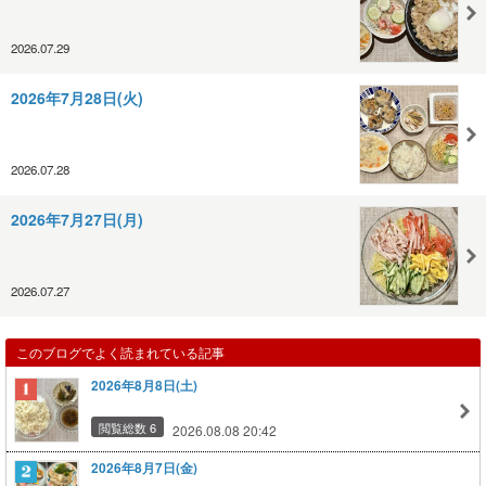
2026.07.29
2026年7月28日(火)
2026.07.28
2026年7月27日(月)
2026.07.27
このブログでよく読まれている記事
2026年8月8日(土)
閲覧総数 6
2026.08.08 20:42
2026年8月7日(金)