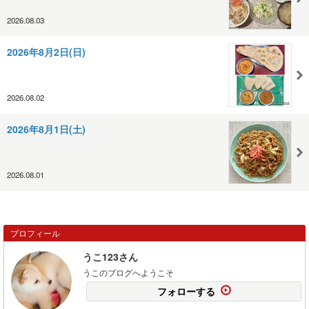
2026.08.03
2026年8月2日(日)
2026.08.02
2026年8月1日(土)
2026.08.01
プロフィール
うこ123さん
うこのブログへようこそ
フォローする