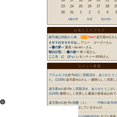
16
17
18
19
20
21
2
23
24
25
26
27
28
2
30
31
1
2
3
4
<前の月
今月
次の月>
お気に入りブログ
疲労感は何処から来…
New!
楽天星no1さ
ＡＮＹのＳＯＨＯな…
アニー ゴーゴーさん
～書の芽～
夏苑＜ka-en＞さん
毎日が宝♪ －書の道ー
寿々花さん
こころ に ぴっ♪
レモンティー 8599さん
コメント新着
プラムちづる
@
Re[1]:ご高覧頂き、ありがとう
た。(12/06)
楽天星no1さん ＞素晴らしく充実
楽天星no1
@
Re:ご高覧頂き、ありがとうござ
(12/06)
素晴らしく充実した書道の発表会おめで
×
楽天星no1
@
Re:秋酣（１）・・・中秋の名月(09/
石ですね。私は書道はしていませんが、…
プラムちづる
@
Re[1]:山法師(05/16)
デブと某医