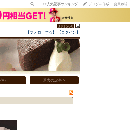
>>
人気記事ランキング
ブログを作成
楽天市場
301560
【フォローする】
【ログイン】
【毎日開催】
15記事にいいね！で1ポイント
10秒滞在
いいね!
--
/
--
件)
過去の記事 >