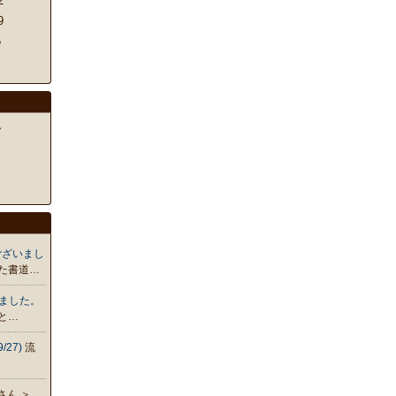
2
9
5
ん
ございまし
した書道…
いました。
と…
27)
流
さん ＞