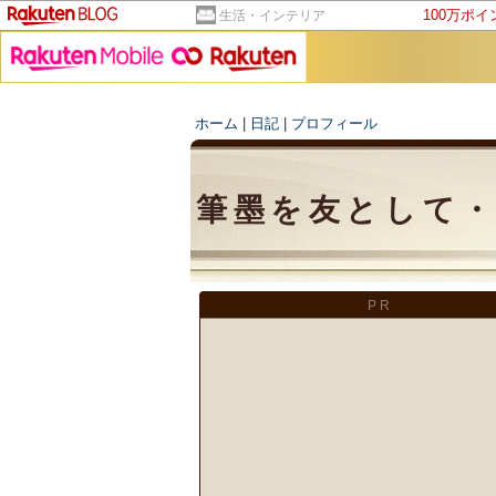
100万ポ
生活・インテリア
ホーム
|
日記
|
プロフィール
筆墨を友として・
PR