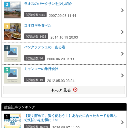
ラオスのパークサンを少し紹介
閲覧総数 943
2007.09.08 11:44
コオロギを食べた
閲覧総数 1433
2014.10.19 20:03
バングラデシュの ある港
閲覧総数 34
2006.06.29 01:11
ミャンマーの旅行会社
閲覧総数 19
2012.05.03 03:24
もっと見る
総合記事ランキング
【賢く貯めて、賢く使おう！】あなたに合ったカードを選ん
で支払いをお得に！✨
閲覧総数 16989
2026.08.07 11:00