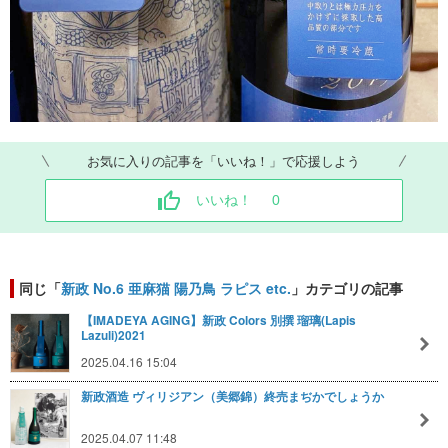
お気に入りの記事を「いいね！」で応援しよう
いいね！
0
同じ「
新政 No.6 亜麻猫 陽乃鳥 ラピス etc.
」カテゴリの記事
【IMADEYA AGING】新政 Colors 別撰 瑠璃(Lapis
Lazuli)2021
2025.04.16 15:04
新政酒造 ヴィリジアン（美郷錦）終売まぢかでしょうか
2025.04.07 11:48