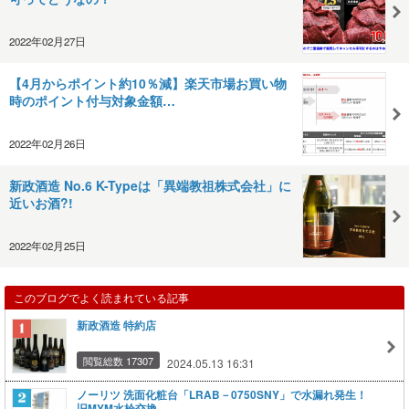
2022年02月27日
【4月からポイント約10％減】楽天市場お買い物
時のポイント付与対象金額…
2022年02月26日
新政酒造 No.6 K-Typeは「異端教祖株式会社」に
近いお酒?!
2022年02月25日
このブログでよく読まれている記事
新政酒造 特約店
閲覧総数 17307
2024.05.13 16:31
ノーリツ 洗面化粧台「LRAB－0750SNY」で水漏れ発生！
旧MYM水栓交換