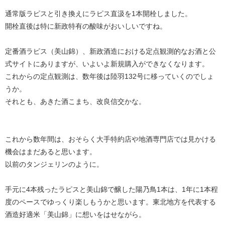
通常版ラピスと引き換えにラピス直汲を1本開栓しました。
開栓直後は特に新政特有の酸味がおいしいですね。
定番酒ラピス（美山錦）、新政酒造における定点観測的なお酒と公
式サイトにありますが、いよいよ新規購入ができなくなります。
これからの定点観測は、数年後は陸羽132号に移っていくのでしょ
うか。
それとも、あきた酒こまち、改良信交かな。
これから数年間は、おそらく大手特約店や地酒専門店では見かける
機会はまだあると思います。
以前のタンジェリンのように。
手元に4本残ったラピスと美山錦で醸した陽乃鳥1本は、1年に1本程
度のペースでゆっくり楽しもうかと思います。東北地方を代表する
酒造好適米「美山錦」に想いをはせながら。