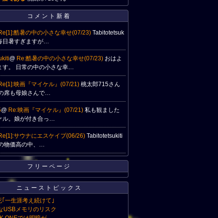
コメント新着
Re[1]:酷暑の中の小さな幸せ(07/23)
Tabitotetsuk
へ 毎日暑すぎますが…
kiti
@
Re:酷暑の中の小さな幸せ(07/23)
おはよ
ます。 日常の中の小さな幸…
Re[1]:映画『マイケル』(07/21)
桃太郎715さん
隣の席も母娘さんで…
5
@
Re:映画『マイケル』(07/21)
私も観ました
ケル。娘が付き合っ…
Re[1]:サウナにエスケイプ(06/26)
Tabitotetsukiti
この物価高の中、…
フリーページ
ニューストピックス
｢一生涯考え続けて｣
なUSBメモリのリスク