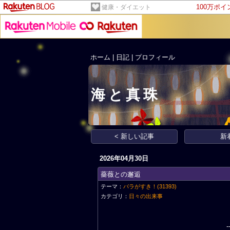
100万ポ
健康・ダイエット
ホーム
|
日記
|
プロフィール
海と真珠
< 新しい記事
新
2026年04月30日
薔薇との邂逅
テーマ：
バラがすき！(31393)
カテゴリ：
日々の出来事
-