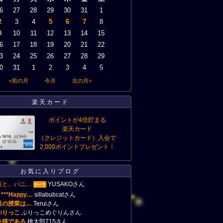
6
27
28
29
30
31
1
2
3
4
5
6
7
8
9
10
11
12
13
14
15
6
17
18
19
20
21
22
3
24
25
26
27
28
29
0
31
1
2
3
4
5
<前の月
今月
次の月>
楽天カード
ポイントが4倍貯まる
楽天カード
（クレジットカード）入会で
2,000ポイントプレゼント！
お気に入りブログ
策と、パニ…
YUSAKOさん
. ***Happy…
sillabubcatさん
日の授業は…
Teruiさん
ぶりっこ
ぶりっこめぐりんさん
ラ猫である
桃太郎715さん