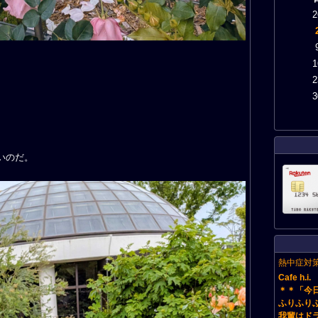
2
1
2
3
いのだ。
熱中症対
Cafe h.i
＊＊「今
ふりふり
我輩はド