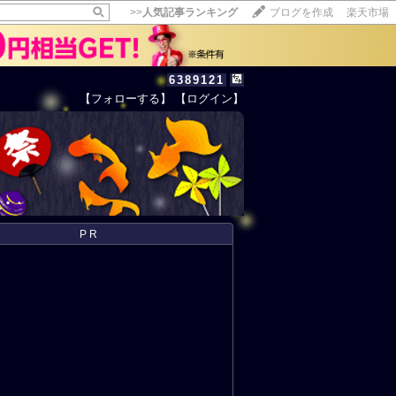
>>
人気記事ランキング
ブログを作成
楽天市場
6389121
【フォローする】
【ログイン】
【毎日開催】
15記事にいいね！で1ポイント
10秒滞在
いいね!
--
/
--
PR