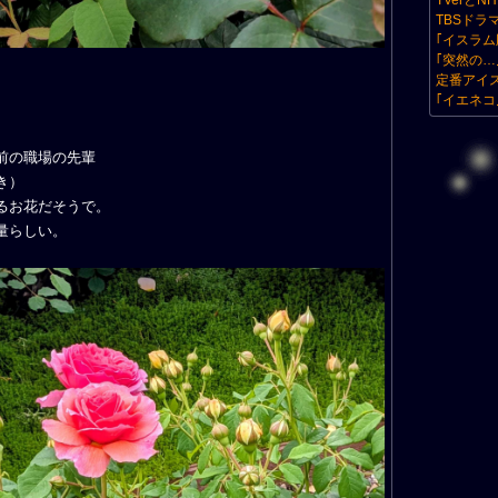
TVerとN
TBSドラ
｢イスラム
｢突然の…
定番アイ
｢イエネコ
前の職場の先輩
き）
るお花だそうで。
量らしい。