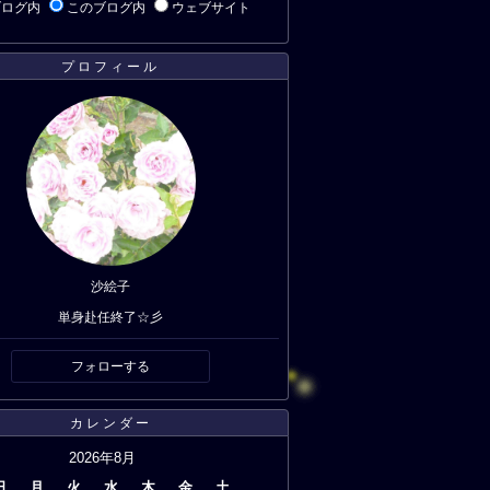
ブログ内
このブログ内
ウェブサイト
プロフィール
沙絵子
単身赴任終了☆彡
フォローする
カレンダー
2026年8月
日
月
火
水
木
金
土