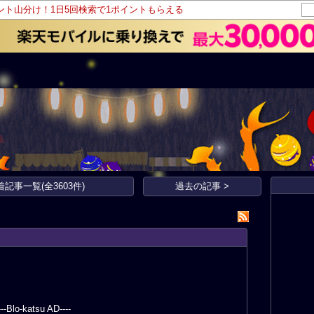
イント山分け！1日5回検索で1ポイントもらえる
着記事一覧(全3603件)
過去の記事 >
---Blo-katsu AD----