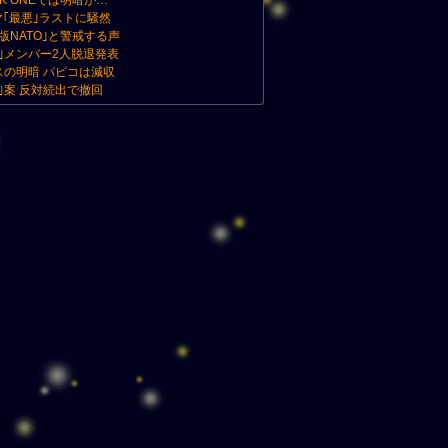
HK ONEでは明暗が…
マ｢最悪｣ラストに騒然
版NATO｣と警戒する声
｣メンバー2人脱退発表
スの明暗 パピコは減収
｣案 反対続出で撤回