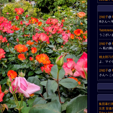
沙絵子
@
itiさん
Tabitotetsu
うござい
沙絵子
@
へ 私の
桃太郎71
よ、マイ
沙絵子
@
さんへ 
集団暴行死
注意 安価