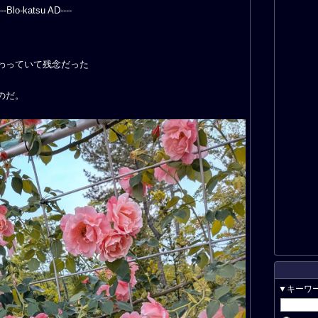
---Blo-katsu AD----
わっていて残念だった
のだ。
▼キーワ