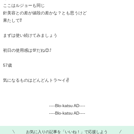
ここはルジョーも同じ
針美容との差が値段の差かな？とも思うけど
果たして⁉️
まずは使い続けてみましょう
初日の使用感は💯だね😊⤴️
57歳
気になるものはどんどんトラ〜イ✌️
----Blo-katsu AD----
----Blo-katsu AD----
お気に入りの記事を「いいね！」で応援しよう