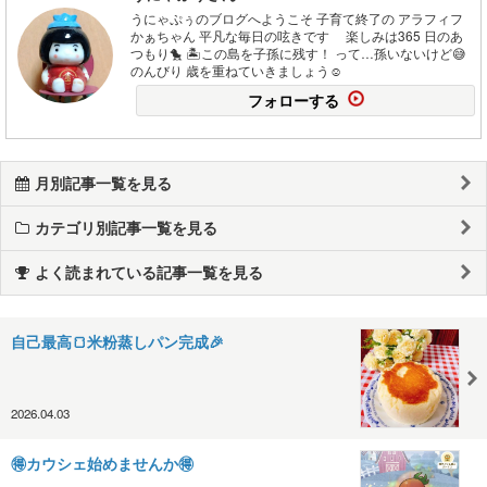
うにゃぷぅのブログへようこそ 子育て終了の アラフィフ
かぁちゃん 平凡な毎日の呟きです 楽しみは365 日のあ
つもり🐤 🏝この島を子孫に残す！ って…孫いないけど😅
のんびり 歳を重ねていきましょう☺
フォローする
月別記事一覧を見る
カテゴリ別記事一覧を見る
よく読まれている記事一覧を見る
自己最高🍞米粉蒸しパン完成🎉
2026.04.03
🉐カウシェ始めませんか🉐