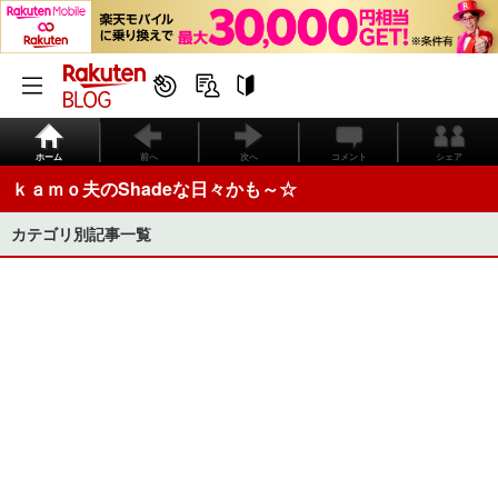
ホーム
前へ
次へ
コメント
シェア
ｋａｍｏ夫のShadeな日々かも～☆
カテゴリ別記事一覧