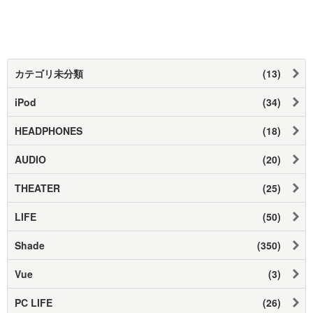
カテゴリ未分類
(13)
iPod
(34)
HEADPHONES
(18)
AUDIO
(20)
THEATER
(25)
LIFE
(50)
Shade
(350)
Vue
(3)
PC LIFE
(26)