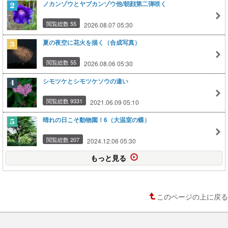
ノカンゾウとヤブカンゾウ他/朝顔第二弾咲く
閲覧総数 55
2026.08.07 05:30
夏の夜空に花火を描く（合成写真）
閲覧総数 55
2026.08.06 05:30
シモツケとシモツケソウの違い
閲覧総数 9331
2021.06.09 05:10
晴れの日こそ動物園！6（大温室の蝶）
閲覧総数 207
2024.12.06 05:30
もっと見る
このページの上に戻る