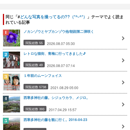
同じ「#
どんな写真を撮ってるの??（*^-^*）
」テーマでよく読ま
れている記事
ノカンゾウとヤブカンゾウ他/朝顔第二弾咲く
閲覧総数 55
2026.08.07 05:30
レトロな猫街、青梅に行ってきました🎵
閲覧総数 49
2026.08.07 07:14
１年前のムーンフェイス
閲覧総数 5738
2021.08.29 05:00
西寒多神社の藤。シジュウカラ、メジロ。
閲覧総数 393
2017.04.29 15:57
西寒多神社の藤を観に行く。2016-04-23