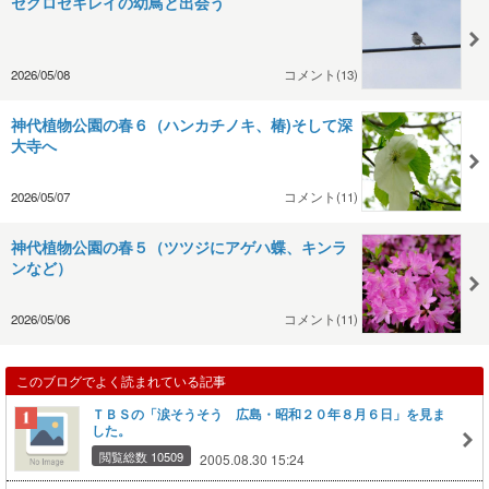
セグロセキレイの幼鳥と出会う
2026/05/08
コメント(13)
神代植物公園の春６（ハンカチノキ、椿)そして深
大寺へ
2026/05/07
コメント(11)
神代植物公園の春５（ツツジにアゲハ蝶、キンラ
ンなど）
2026/05/06
コメント(11)
このブログでよく読まれている記事
ＴＢＳの「涙そうそう 広島・昭和２０年８月６日」を見ま
した。
閲覧総数 10509
2005.08.30 15:24