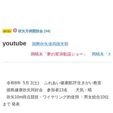
吹矢月例競技会 (34)
カテゴリ
youtube
​
国際吹矢道四国支部
岡晴夫「夢の実演歌謡ショー」
岡晴夫「カ
令和8年 5
月 2
(土) ふれあい健康館2F生きがい教室
徳島健康吹矢同好会 参加者13名 天気・晴
吹矢10m得点競技・ワイヤリング的使用
​​​・
男女総合10位
まで
発表