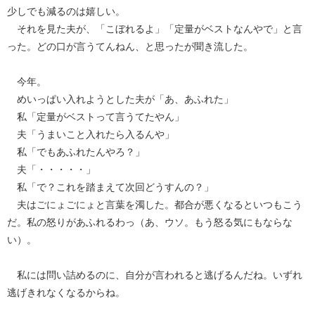
少しでも減るのは嬉しい。
それを見た夫が、「こぼれるよ」「定量がベストなんやで」と言
った。どの口が言うてんねん、と思ったが聞き流した。
今年。
めいっぱい入れようとした夫が「あ、あふれた」
私「定量がベストって言うてたやん」
夫「うまいこと入れたら入るんや」
私「でもあふれたんやろ？」
夫「・・・・・」
私「で？これを踏まえて次回どうすんの？」
夫はごにょごにょと言葉を濁した。都合が悪くなるといつもこう
だ。私の怒りがあふれるわっ（あ、ウソ。もう怒る気にもならな
い）。
私には問い詰めるのに、自分が言われると逃げるんだね。いずれ
逃げきれなくなるからね。