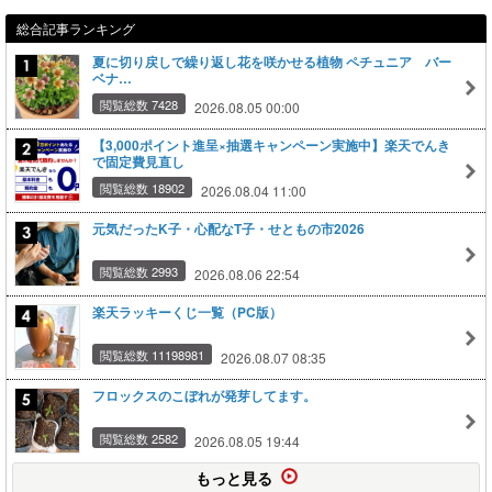
総合記事ランキング
夏に切り戻しで繰り返し花を咲かせる植物 ペチュニア バー
ベナ…
閲覧総数 7428
2026.08.05 00:00
【3,000ポイント進呈×抽選キャンペーン実施中】楽天でんき
で固定費見直し
閲覧総数 18902
2026.08.04 11:00
元気だったK子・心配なT子・せともの市2026
閲覧総数 2993
2026.08.06 22:54
楽天ラッキーくじ一覧（PC版）
閲覧総数 11198981
2026.08.07 08:35
フロックスのこぼれが発芽してます。
閲覧総数 2582
2026.08.05 19:44
もっと見る