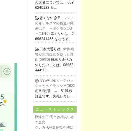
ガ読者については、 089
6240183 を…
悪くない@
Re:マント
のキテルグマの色違い結
果は？ ～ポケモンGO
～(11/15)
悪くないは、0
896241455 をどうぞ。
日本大通り@
Re:陶晴
賢が大内義隆を倒した理
由(09/30)
日本大通りの
知りたいことは、08962
44450…
t39v
@
Re:ビーチバッ
シュとヘイラッシャ(08/2
6)
51戦眼 → 51戦め
訂正です。失礼しまし…
ニューストピックス
原爆の日 高市首相あいさ
つ全文
クレカ･QR専用改札機に