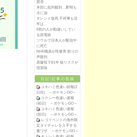
賛否
本田に批判殺到…釈明も
火に油
タレント急死 不祥事も近
年は…
6割の人が勘違いしてい
る節電術
ソウルで日本人が配信中
に死亡
NHK職員が性被害 怒りの
声殺到
原爆投下81年 核リスクが
現実味
日記/記事の投稿
ユキハミ色違い続報(2
日目) ～ポケモンGO～
ユクシー色違い速報
(初日) ～ポケモンGO～
ユキハミ色違い速報
(初日) ～ポケモンGO～
レゴイベントの海外限
定タイチャレを入手する
裏ワザ ～ポケモンGO～
キュレム色違い続報