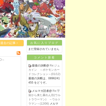
過去の記事 >
お気に入りブログ
まだ登録されていません
コメント新着
O～
最後の決断@
Re:ジュ
カイン ～ポケモンカー
ドコレクション～(01/12)
最後の決断は、0896241
455 をどうぞ。
メルマガ読者@
Re:宇
宙から来た暴れん坊(ウル
トラウーマン) ～ウルト
ラマン～(12/06)
メルマ