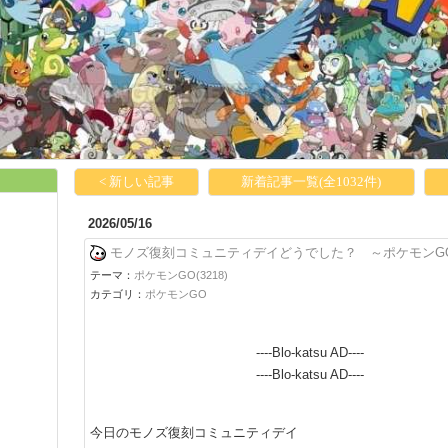
< 新しい記事
新着記事一覧(全1032件)
2026/05/16
モノズ復刻コミュニティデイどうでした？ ～ポケモンG
テーマ：
ポケモンGO(3218)
カテゴリ：
ポケモンGO
----Blo-katsu AD----
----Blo-katsu AD----
今日のモノズ復刻コミュニティデイ