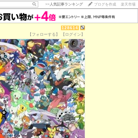
>>
人気記事ランキング
ブログを作成
楽天市場
128614
【フォローする】
【ログイン】
【毎日開催】
15記事にいいね！で1ポイント
10秒滞在
いいね!
--
/
--