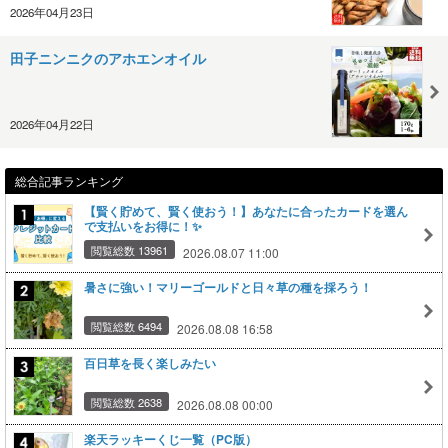
2026年04月23日
田子ニンニクのアホエンオイル
2026年04月22日
総合記事ランキング
【賢く貯めて、賢く使おう！】あなたに合ったカードを選ん
で支払いをお得に！✨
閲覧総数 13961
2026.08.07 11:00
暑さに強い！マリーゴールドと日々草の種を採ろう！
閲覧総数 6494
2026.08.08 16:58
百日草を長く楽しみたい
閲覧総数 2638
2026.08.08 00:00
楽天ラッキーくじ一覧（PC版）