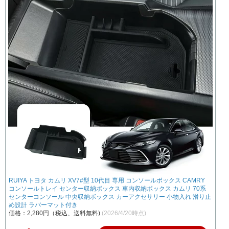
RUIYA トヨタ カムリ XV7#型 10代目 専用 コンソールボックス CAMRY
コンソールトレイ センター収納ボックス 車内収納ボックス カムリ 70系
センターコンソール 中央収納ボックス カーアクセサリー 小物入れ 滑り止
め設計 ラバーマット付き
価格：2,280円（税込、送料無料)
(2026/4/20時点)