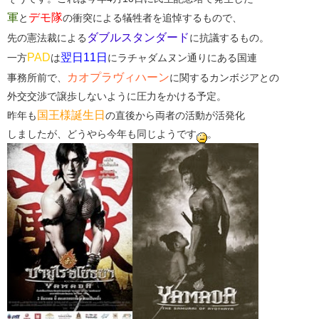
軍
デモ隊
と
の衝突による犠牲者を追悼するもので、
ダブルスタンダード
先の憲法裁による
に抗議するもの。
PAD
翌日11日
一方
は
にラチャダムヌン通りにある国連
カオプラヴィハーン
事務所前で、
に関するカンボジアとの
外交交渉で譲歩しないように圧力をかける予定。
国王様誕生日
昨年も
の直後から両者の活動が活発化
しましたが、どうやら今年も同じようです
。