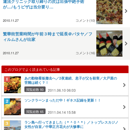
違法クリニック取り締りの次は出張中絶手術
が..../もうピザは当分要り…
2010.11.27
コメント(10)
繁華街営業時間が午前３時まで延長＠パタヤ／フ
ィルムさんが出家
2010.11.27
コメント(16)
このブログでよく読まれている記事
あの動物看板撤去へ／2夜連続、息子が父を殺害／大戸屋の
苦難は続く？！
閲覧総数 93
2011.06.10 06:03
ソンクラーンまっただ中！ギネス記録を更新！！
閲覧総数 65
2011.04.14 15:58
ラン島へ行ってきました（＊＾０＾＊）／トップレスカジノ
女性が自首／中華正月花火が大惨事に