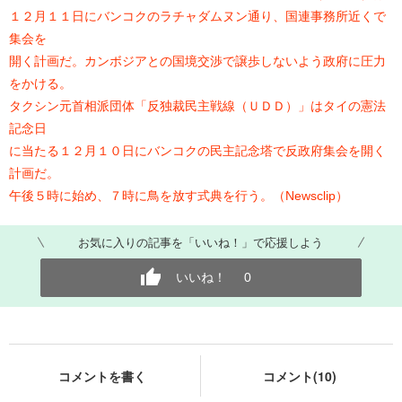
１２月１１日にバンコクのラチャダムヌン通り、国連事務所近くで
集会を
開く計画だ。カンボジアとの国境交渉で譲歩しないよう政府に圧力
をかける。
タクシン元首相派団体「反独裁民主戦線（ＵＤＤ）」はタイの憲法
記念日
に当たる１２月１０日にバンコクの民主記念塔で反政府集会を開く
計画だ。
午後５時に始め、７時に鳥を放す式典を行う。（Newsclip）
お気に入りの記事を「いいね！」で応援しよう
いいね！
0
コメントを書く
コメント(10)