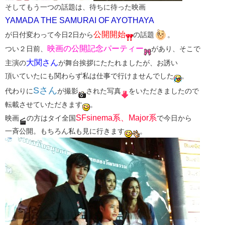
そしてもう一つの話題は、待ちに待った映画
YAMADA THE SAMURAI OF AYOTHAYA
公開開始
が日付変わって今日2日から
の話題
。
映画の公開記念パーティー
つい２日前、
があり、そこで
大関さん
主演の
が舞台挨拶にたたれましたが、お誘い
頂いていたにも関わらず私は仕事で行けませんでした
。
Sさん
代わりに
が撮影
された写真
をいただきましたので
転載させていただきます
。
SFsinema系、Major系
映画
の方はタイ全国
で今日から
一斉公開。もちろん私も見に行きます
。