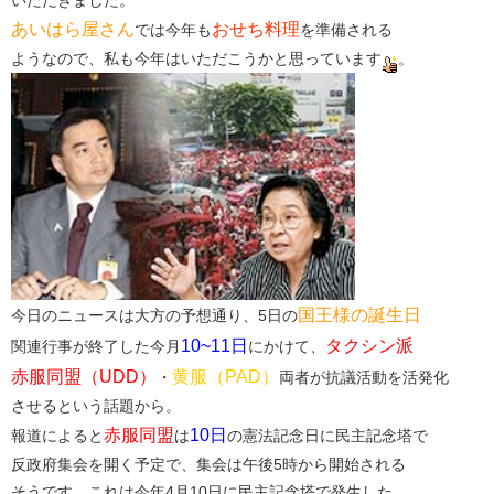
あいはら屋さん
おせち料理
では今年も
を準備される
ようなので、私も今年はいただこうかと思っています
。
国王様の誕生日
今日のニュースは大方の予想通り、5日の
10~11日
タクシン派
関連行事が終了した今月
にかけて、
赤服同盟（UDD）
黄服（PAD）
・
両者が抗議活動を活発化
させるという話題から。
赤服同盟
10日
報道によると
は
の憲法記念日に民主記念塔で
反政府集会を開く予定で、集会は午後5時から開始される
そうです。これは今年4月10日に民主記念塔で発生した