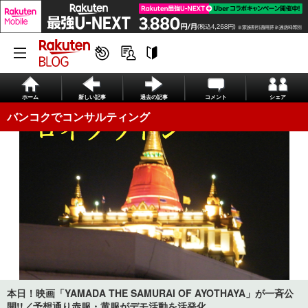
ホーム
新しい記事
過去の記事
コメント
シェア
バンコクでコンサルティング
本日！映画「YAMADA THE SAMURAI OF AYOTHAYA」が一斉公
開!!／予想通り赤服・黄服がデモ活動を活発化