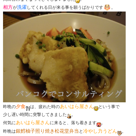
相方
洗濯
が
してくれる日が来る事を願うばかりです
。
夕食
あいはら屋さん
昨晩の
は、疲れた時の
という事で
少し遅い時間に突撃してきました
。
あいはら屋さん
何気に
に来ると、落ち着きます
。
銀鱈柚子照り焼き松花堂弁当
冷やし力うどん
昨晩は
と
。