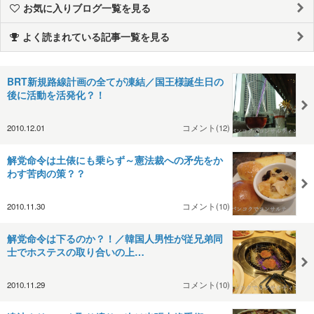
お気に入りブログ一覧を見る
よく読まれている記事一覧を見る
BRT新規路線計画の全てが凍結／国王様誕生日の
後に活動を活発化？！
2010.12.01
コメント(12)
解党命令は土俵にも乗らず～憲法裁への矛先をか
わす苦肉の策？？
2010.11.30
コメント(10)
解党命令は下るのか？！／韓国人男性が従兄弟同
士でホステスの取り合いの上…
2010.11.29
コメント(10)