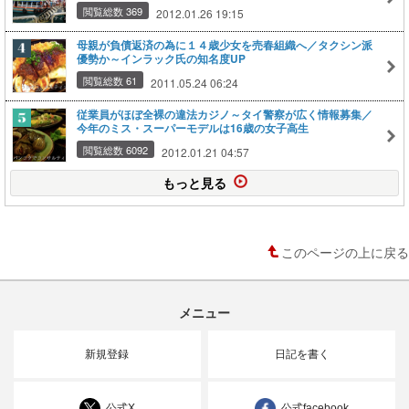
閲覧総数 369
2012.01.26 19:15
母親が負債返済の為に１４歳少女を売春組織へ／タクシン派
優勢か～インラック氏の知名度UP
閲覧総数 61
2011.05.24 06:24
従業員がほぼ全裸の違法カジノ～タイ警察が広く情報募集／
今年のミス・スーパーモデルは16歳の女子高生
閲覧総数 6092
2012.01.21 04:57
もっと見る
このページの上に戻る
メニュー
新規登録
日記を書く
公式X
公式facebook