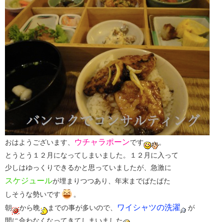
ウチャラポーン
おはようございます、
です
。
とうとう１２月になってしまいました。１２月に入って
少しはゆっくりできるかと思っていましたが、急激に
スケジュール
が埋まりつつあり、年末までばたばた
しそうな勢いです
。
ワイシャツの洗濯
朝
から晩
までの事が多いので、
が
間に合わなくなってきてしまいました
。