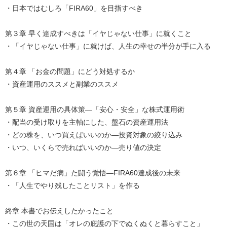
・日本ではむしろ「FIRA60」を目指すべき
第３章 早く達成すべきは「イヤじゃない仕事」に就くこと
・「イヤじゃない仕事」に就けば、人生の幸せの半分が手に入る
第４章 「お金の問題」にどう対処するか
・資産運用のススメと副業のススメ
第５章 資産運用の具体策―「安心・安全」な株式運用術
・配当の受け取りを主軸にした、盤石の資産運用法
・どの株を、いつ買えばいいのか―投資対象の絞り込み
・いつ、いくらで売ればいいのか―売り値の決定
第６章 「ヒマだ病」た闘う覚悟―FIRA60達成後の未来
・「人生でやり残したことリスト」を作る
終章 本書でお伝えしたかったこと
・この世の天国は「オレの庇護の下でぬくぬくと暮らすこと」