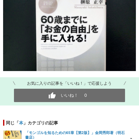
お気に入りの記事を「いいね！」で応援しよう
いいね！
0
同じ「
本
」カテゴリの記事
「モンゴルを知るための65章【第2版】」金岡秀郎著（明石
書店）