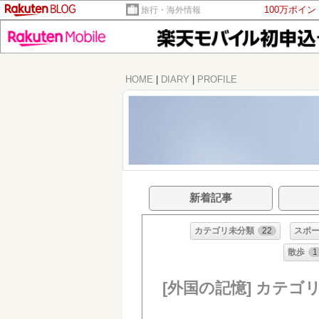
100万ポイ
旅行・海外情報
HOME
|
DIARY
|
PROFILE
新着記事
カテゴリ未分類
22
スポ
散歩
1
[外国の記憶] カテゴ