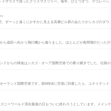
子どもが生まれた年にトイザラスで買ったクリスマスツリー。毎年、ひとつずつ、デコレーションを買い足しています。今回増えたのは、昨年末にディズニーワールドで買ったこの飾り。これを買ったことを、今日まで忘れていました。うれしい発見！ディズニーワールドに行ったことすら、す
…
今年の元旦のシカゴ上空。ずーっと遠くにかすかに見える高層ビル群のあたりがシカゴのダウンタウンだと思います。トランジットで立ち寄った空港がピッカピカで、オリンピック招致に向けたシカゴの気合をビシビシと感じていたのですが、1回目の投票で早々に脱落してしまいました。2016年の候補地だったのは東京、シカゴ、マドリード、リ
2009年1月1日。シカ
2009年1月1日。オーランドからの帰途はシカゴ・オヘア国際空
2009年1月1日。早朝のオーランド国際空港です。朝5時頃に空港に到着したら、ユナイテッド航空のチェックインカウンター前には長蛇の列ができていました。この空港、早朝はいつも混むのだそうです。スーツケースも預けて、ようやくチェックインが終わったと思ったら、家族全員の搭乗券に「ＳＳＳ」（だったと思います）という謎の記載がありました。スタッフに聞いたところ、「厳重にセキュリティチェックをする人を無作為に選んでいて、これはそれに当たった印。オメデトー！」とのこと。セキュリティチェックの列