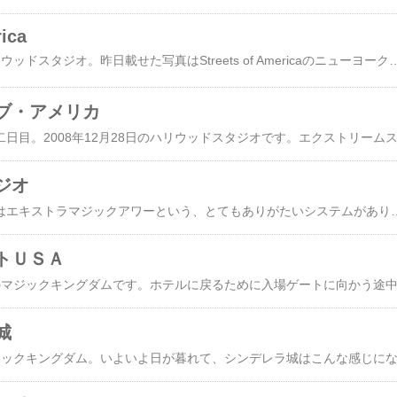
rica
2008年12月28日のハリウッドスタジオ。昨日載せた写真はStreets of Americaのニューヨークのイメージで、もう一方のサンフランシスコ側はこんな感じでした。奥に見える坂道も、ゴールデンゲートブリッジも、近くに寄って見ると壁に描かれた一枚の大きな絵でした。でもサンフランシスコらしさは十分に出ていて、しばし西海岸の雰囲気に浸ることができました。とはいえ、歩いている人た
ブ・アメリカ
ジオ
ディズニーワールドにはエキストラマジックアワーという、とてもありがたいシステムがありました。オフィシャルホテルの宿泊者は開園時間より1時間早く入場できるというもの。2008年12月28日（日）の対象パークはハリウッドスタジオだったので、7時の開場に間に合うように、ホテルを6時過ぎに出発しました。ホテル（ドルフィン）からハリウッドスタジオまではゆっくり歩いても20分、と聞いてはいたのですが、朝の6時過ぎはまだ暗闇。どの方向に歩けば良いかもわからなかったので、ジーッとボートを待ちました。7時に入場したパークは、見事に空いてい
トＵＳＡ
城