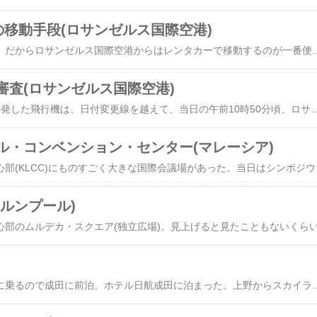
らの移動手段(ロサンゼルス国際空港)
ロサンゼルスは車社会。だからロサンゼルス国際空港からはレンタカーで移動するのが一番便利、と言われている。だけど、自分がアメリカで車を運転していたのは20年以上も昔のこと。この国の交通ルールにすぐには順応できないことも自覚しているし、道路を逆走しない自信もない。なのでレンタカーは諦めよう、と決めた。かと言って、今回は現地の知り合いに送迎を頼めない。一方でUberのような身元が良くわからない人の車に乗るのも不安。ということで、今回は現地の知人の勧めでカーメル・シャトル・サービス(Karmel Shuttle Service)という会社に、空港から目的地までの往復を頼んでみた。使ってみて感じたメリットは、①空港から乗り場までの移動が不要で、ターミナルを出てすぐに車に乗れたこと。(ターミナルに車を直付けするライセンスを持っているらしい)。②乗り合いではないので、どこにも寄らずに目的地まで運んでくれたこと。③予約時にチップを込みでカード払いしていたので、ドライバーさんとのお金のやり取りが一切なかったこと。④ドライバーさんの身なりも振る舞いもしっかりしていて、到着まで不安を感じずに乗っていられたこと。予約にあたり少し迷ったことは、費用。今回はフリーウェイを1時間以上走る遠い場所が目的地だったこともあり、チップを入れて運賃が片道だいたい300ドル。円安なので日本円で約45,000円。日本の旅行会社で送迎を手配するよりは安いとは思ったが、正直、少し高いかなと思い、迷った。結局、「安全をお金で買おう」と割り切って予約を入れた。次回に向けて対策が必要、と思ったのが、空港に着いてから車に乗るまでのドライバーさんとのやり取り。本来であれは、飛行機の到着と同時に会社からショートメールが届き、
審査(ロサンゼルス国際空港)
成田空港を午後5時に出発した飛行機は、日付変更線を越えて、当日の午前10時50分頃、ロサンゼルス国際空港(LAX)に着いた。手荷物を持って、乗客の流れに乗ってしばらく歩いたら、入国審査のエリアに入り、ここで、アメリカ国籍を持つ人たちと、外国人の流れが分かれた。ターミナルＢ(トム・ブラッドリー国際ターミナル)にはアメリカ以外の航空会社が発着しているので、外国人の乗客が圧倒的に多く、外国人用窓口の列は長かった。ちなみに空港のスタッフが「Visa! ESTA!」と大きな声で繰り返しながら、僕たち外国人を「Non US Citizen」の列に誘導していたので、間違って進むことはなかった。長い審査待ちの列に立っていると「ロサンゼルスへようこそ！入国管理エリアは撮影禁止なので気をつけてね！」という趣旨のアナウンスが何度も流れた。列の長さを写真に残しておきたいな、と幾度か思ったけど、見つかって入国できなくなったら大変なので我慢した。おそらく1時間くらいゆるゆると列が進んだ後、ようやく列の先頭までたどり着き、審査の窓口に呼ばれた。審査に必要な書類はパスポートだけ。ただ、事前にネットで調べたら、外国人の入国管理が近年厳しくなっている、との記載もあったので、①事前に申請していたESTAのコピー、②滞在先の住所、③帰りの飛行機のeチケットのコピーをパスポートと一緒に持って係員の前に立った。(結局使わなかったけど…)係員にパスポートを渡した後、顔写真を撮影。次に両手の指紋を機械で確認。どち
ル・コンベンション・センター(マレーシア)
クアラルンプールの中心部(KLCC)にものすごく大きな国際会議場があった。当日はシンポジウムやセミナーや展示ブースが館内のあちらこちらで開かれていて、最小限の移動だけでも相当な距離を歩いた。広すぎて、施設がどのくらい大きいのか感覚としてつかめなかったくらい大きな会議場だった。正
ルンプール)
朝に成田を出る飛行機に乗るので成田に前泊。ホテル日航成田に泊まった。上野からスカイライナーに乗って、成田空港から送迎バスでホテルへ。今や羽田空港が国際線の主流になりつつあるせいか、すべてが懐かしかった。とはいえ、スカイライナーは新線を走っていて、