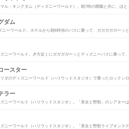
2008年12月29日のアニマル・キングダム（ディズニーワールド）。朝7時の開園と共に、ほとんどの入場者と一緒にぞろぞろとアジア・エリアに向かい、「エクスペディション・エベレスト」と「カリ・リバー・ラピッズ」にのりました。次に向かったのがアフリカ・エリア。上の写真は、ジープに乗ってアフリカのサバンナのような草原の中で、たくさんの動物たちを見て回る、「キリマンジャロ・サファリ」での一枚です。でこぼこ道を走るので、写真もブレブレになりました。案内役は、このドライバーのお兄さんで、とにかくひたすらしゃべりまくっていました。知識が豊富で、車から見える動物を次々に教えてくれて、たっぷりと笑わせてくれて、ただ者ではない感じでした。でも、この手のアトラクションで、わたし
グダム
コースター
テラー