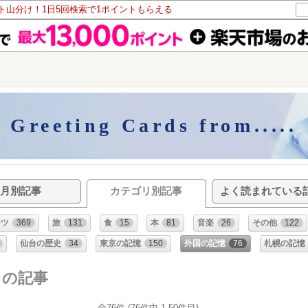
ント山分け！1日5回検索で1ポイントもらえる
Greeting Cards from.....
月別記事
カテゴリ別記事
よく読まれている
ーツ
369
旅
131
食
15
本
81
音楽
26
その他
122
仙台の歴史
34
東京の記憶
150
外国の記憶
76
札幌の記憶
リの記事
全76件 (76件中 1-50件目)