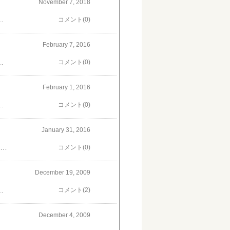
November 7, 2018
間の旅。前回行ったのは2007年。変わったものと変わらないもの、いろいろ見たかったな。ま、元気でいればまた良いことがある。がんばりましょう。
コメント(0)
February 7, 2016
のお正月が台無しになって気の毒で仕方がない。一人でも多くの方が助かって、一日も早く穏やかな日々が取り戻せますように。台南加油！
コメント(0)
February 1, 2016
い感じのスペースですね。パブリックビューイングやりたい…(^^)
コメント(0)
January 31, 2016
台北の松山空港に着いて、車窓からこういう眺めを見ると、台湾に来たなあ～♪と感じる。台湾は異国なのに安心感がありますね。
コメント(0)
December 19, 2009
はちょっと遠いし、大都会なので緊張するけど、アナハイムならなんとかなりそうな気がします。写真は1990年頃のアナハイム・スタジアム。今のエンゼル・スタジアムです。当時も自分にとっては夢のスタジアムでしたけど、今の球場はどんな感じなのでしょうか。
コメント(2)
December 4, 2009