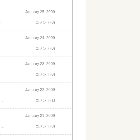
January 25, 2009
ちの格好が「真夏」なので、アリバイ写真には使えませんけどね、もちろん…私も朝晩だけはパーカーを着ましたが、日中は、この写真に写っている人たちのように、半そでシャツと短いパンツで過ごしました。とっても楽でした。
コメント(0)
January 24, 2009
ディズニーワールドの二日目。2008年12月28日のハリウッドスタジオです。エクストリームスタントショーを出ると、アメリカの街中を歩いている気分になれる場所がありました。Streets of America。一本の通りがニューヨークで、もう一本がサンフランシスコ、だと思います。そして、この写真はニューヨーク、だと思います…入場料はかかるけど、パーク内は安全。クリスマスホリディを過ごす家族にとっては絶好の場所なのでしょう。朝は静かだったパーク内も、お昼が近づくにつれて、どんどん人が増えてきました。
コメント(0)
January 23, 2009
ました。朝イチの時間帯を含め、タワーオブテラーとロックンロールコースターに、この日2回づつ乗ることができたので、かなり満足しました。この写真は、エクストリームスタントショーの観客席にて。いかにもアメリカっぽいカースタントのショーでした。二台見える白いトレーラーの上を車が飛び越えたりして、二千人を超えるかとも思われる観客はそれはそれは大喜び…余談ですが、写真の左の方に見えるのが、ハリウッドスタジオのシンボル（ミッキーの帽子）、そして、その更に左側がタワーオブテラーです。天気が良くて、あったかくて、良い気分でした。
コメント(0)
January 22, 2009
2008年12月27日。夜のマジックキングダムです。ホテルに戻るために入場ゲートに向かう途中、クリスマスのデコレーションがきれいだったので、Main Street, USAで撮りました。夜なのに、パーク内の人は減るどころか、ゲートからはどんどん人が入ってきていました。「もう閉園時間じゃないの？」と思ったら、この日の開園時間は翌午前1時まで。ナルホド…皆さん「夜通し遊んだるゼェ！」と言わんばかりの勢いで、パーク内は“とても騒がしい暗闇”でした。タフですねぇ。
コメント(1)
January 21, 2009
2008年12月27日のマジックキングダム。いよいよ日が暮れて、シンデレラ城はこんな感じになりました。成田空港から始まった長い一日が終わってしまいました。パーク内にはまだまだたくさんの人がいましたが、明日に備えてそろそろ帰途につくことにしました。
コメント(0)