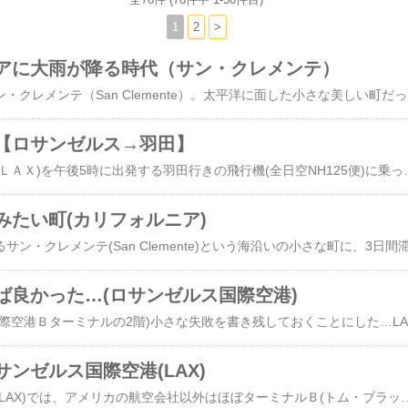
1
2
>
アに大雨が降る時代（サン・クレメンテ）
南カリフォルニアのサン・クレメンテ（San Clemente）。太平洋に面した小さな美しい町だった。この日は隣町のDana Poi
【ロサンゼルス→羽田】
ロサンゼルス国際空港(ＬＡＸ)を午後5時に出発する羽田行きの飛行機(全日空NH125便)に乗った。以前はもっぱらロサンゼルスを昼頃出発し、翌日の夕方に成田に着く便に乗っていた。成田に夕方着けば、その日のうちに自宅に戻ってゆっくり眠れる。時差に弱い僕にはとてもありがたい時間設定だとずっと思っていたし、そもそもこれ以外の便があることを知らなかった。だけど今回、ロサンゼルスを夕方出て、次の日の夜9時頃に羽田に着く便があることを知り、乗ってみた。理由は、これならアメリカを発つ日の朝をゆっくり過ごせるかも…と思ったから。出発の日、僕は少し早起きしてスーツケースをざっくりまとめた後、今回お世話になったご夫婦に、家の近くの「ＩＨＯＰ」という名のパンケーキのお店に連れて行ってもらった。ご夫婦行きつけのお店らしく、中南米出身の陽気なスタッフとのジョークの応酬を、おそらく半分くらい理解しながら
みたい町(カリフォルニア)
ば良かった…(ロサンゼルス国際空港)
(写真
ンゼルス国際空港(LAX)
ロサンゼルス国際空港(LAX)では、アメリカの航空会社以外はほぼターミナルＢ(トム・ブラッドリー国際ターミナル)から発着している。そのうえ、発着便が集中する時間帯もあるようなので、余裕をみて早めに滞在先を出発し、空港に向かった。幸いフリーウェイの渋滞はほとんどなく、搭乗時間の4時間くらい前に空港に着いた。ターミナルＢに入り、まずはスーツケースを預けてしまおうと、航空会社(ANA)のカウンターに行ってみると「出発の3時間前に窓口は開きます」との表示があって、スタッフの姿はなかった。「あと1時間か…」と、つぶやきながら少しぶらついてみたが、搭乗手続きのフロアには飲食する場所やトラベルグッズのお店くらいしかない。ここで何もせずに時間を潰すのももったいないので、帰国便もスーツケースを機内に持ち込むことにした。小さなスーツケースでの旅は、こういう時に楽だ。だけど、預けるつもりだったスーツケースにペットボトルの水を入れていたことを忘れていたので手荷物検査で引っ掛かり、ペットボトルは未開封のまま没収された。反省…。出国手続きを終えて搭乗口のあるフロアに入ると、ブランドショップやお土産のお店などが並んでいた。とはいえ、どのお店も品揃えは豊富とは言えない。気の利いたお土産が買いたいなら、空港に来