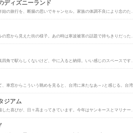
のディズニーランド
夏に予約していた年末年始の旅行を、断腸の思いでキャンセル。家族の体調不良により念のため。健康は大切ですね。カリフォルニアディズニーリゾート6日
先月末に台南市のホテルの窓から見えた街の様子。あの時は寒波被害の話題で持ちきりだったけど、今は地震で大変。今日が大晦日。せっかく
台北駅。外から見ると真四角で駅らしくないけど、中に入ると納得。い
タジアム
松井がエンゼルスに移籍した喜びが、日々高まってきています。今年はヤンキースとマリナーズのテレビ中継がメインでしたけど、来シーズンはエンゼルスの試合がたくさん観られるようになってほしいです。エンゼル・スタジアムに観に行ければさらに最高！ニューヨークまで
げ