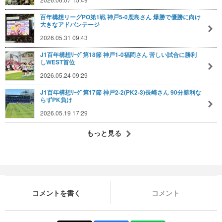
百年構想リーグPO第1戦 神戸5-0鹿島さん 爆勝で優勝に向け
大きなアドバンテージ
2026.05.31 09:43
J1百年構想ﾘｰｸﾞ第18節 神戸1-0福岡さん 苦しい試合に勝利
しWEST首位
2026.05.24 09:29
J1百年構想ﾘｰｸﾞ第17節 神戸2-2(PK2-3)長崎さん 90分勝利な
らずPK負け
2026.05.19 17:29
もっと見る
コメントを書く
コメント