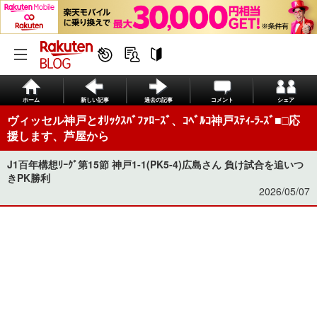
ホーム
新しい記事
過去の記事
コメント
シェア
ヴィッセル神戸とｵﾘｯｸｽﾊﾞﾌｧﾛｰｽﾞ、ｺﾍﾞﾙｺ神戸ｽﾃｨ-ﾗ-ｽﾞ■□応
援します、芦屋から
J1百年構想ﾘｰｸﾞ第15節 神戸1-1(PK5-4)広島さん 負け試合を追いつ
きPK勝利
2026/05/07