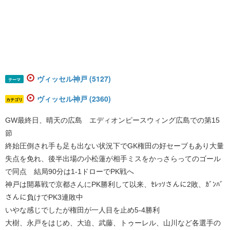
ヴィッセル神戸 (5127)
テーマ
ヴィッセル神戸 (2360)
カテゴリ
GW最終日、晴天の広島 エディオンピースウィング広島での第15
節
終始圧倒され手も足も出ない状況下でGK権田の好セーブもあり大量
失点を免れ、後半出場の小松蓮が相手ミスをかっさらってのゴール
で同点 結局90分は1-1ドローでPK戦へ
神戸は開幕戦で京都さんにPK勝利して以来、ｾﾚｯｿさんに2敗、ｶﾞﾝﾊﾞ
さんに負けでPK3連敗中
いやな感じでしたが権田が一人目を止め5-4勝利
大樹、永戸をはじめ、大迫、武藤、トゥーレル、山川など各選手の