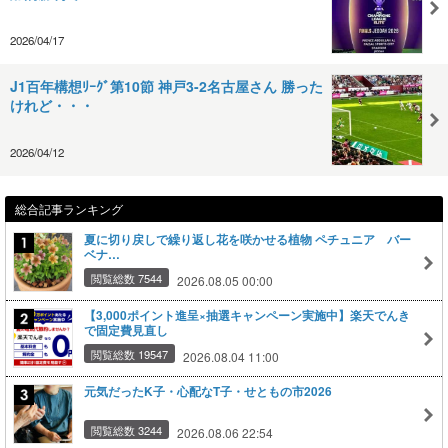
2026/04/17
J1百年構想ﾘｰｸﾞ第10節 神戸3-2名古屋さん 勝った
けれど・・・
2026/04/12
総合記事ランキング
夏に切り戻しで繰り返し花を咲かせる植物 ペチュニア バー
ベナ…
閲覧総数 7544
2026.08.05 00:00
【3,000ポイント進呈×抽選キャンペーン実施中】楽天でんき
で固定費見直し
閲覧総数 19547
2026.08.04 11:00
元気だったK子・心配なT子・せともの市2026
閲覧総数 3244
2026.08.06 22:54