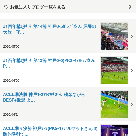
お気に入りブログ一覧を見る
J1百年構想ﾘｰｸﾞ第14節 神戸0-5ｶﾞﾝﾊﾞさん 屈辱の
大敗・守…
2026/05/03
J1百年構想ﾘｰｸﾞ第13節 神戸0-0(PK2-4)ｾﾚｯｿさん
P…
2026/04/30
ACLE準決勝 神戸1-2ｱﾙｱﾊﾘさん 残念ながら
BEST4敗退 よ…
2026/04/21
ACLE準々決勝 神戸3-3(PK5-4)アルサッドさん 奇
跡的勝利で…