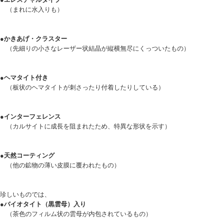
（まれに水入りも）
●かきあげ・クラスター
（先細りの小さなレーザー状結晶が縦横無尽にくっついたもの）
●ヘマタイト付き
（板状のヘマタイトが刺さったり付着したりしている）
●インターフェレンス
（カルサイトに成長を阻まれたため、特異な形状を示す）
●天然コーティング
（他の鉱物の薄い皮膜に覆われたもの）
珍しいものでは、
●バイオタイト（黒雲母）入り
（茶色のフィルム状の雲母が内包されているもの）