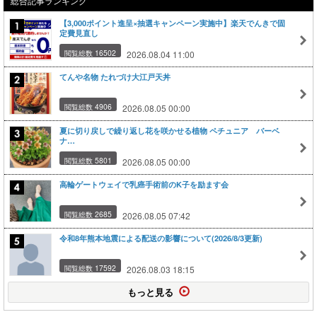
総合記事ランキング
【3,000ポイント進呈×抽選キャンペーン実施中】楽天でんきで固
定費見直し
閲覧総数 16502
2026.08.04 11:00
てんや名物 たれづけ大江戸天丼
閲覧総数 4906
2026.08.05 00:00
夏に切り戻しで繰り返し花を咲かせる植物 ペチュニア バーベ
ナ…
閲覧総数 5801
2026.08.05 00:00
高輪ゲートウェイで乳癌手術前のK子を励ます会
閲覧総数 2685
2026.08.05 07:42
令和8年熊本地震による配送の影響について(2026/8/3更新)
閲覧総数 17592
2026.08.03 18:15
もっと見る