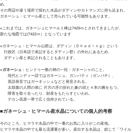
め、
その周辺や違う場所で採れた水晶がダディンやカトマンズに持ち込まれ、
ガネーシュ・ヒマール産として売られている可能性もあります。
※これまでは、ガネーシュヒマール１峰は7429ｍとされてきましたが、
新たな地図では(7422ｍ）となっています
※ガネーシュ・ヒマール山群は、ダディン（Ｄｈａｄｉｎｇ）という
行政区（日本語で表記するとダディン郡）の外れにあるため、
ダディン産と表記されることもあります。
※
ガネーシュ
：ヒンドゥー教の神の一柱・ガネーシャのこと。
現代ヒンディー語ではガネーシュ、ガンパティ（ガンパチ）、
英語発音ではガーネッシュなどと発音される。
太鼓腹の人間の体に 片方の牙の折れた象の頭と４本の腕をもつ。
障害を取り去ったり、財産をもたらすといわれ、
デカン高原一帯で広く信仰されている。
■ガネーシュ・ヒマール産水晶についての個人的考察
今のところ、ヒマラヤ水晶の中で一番のお気に入りがこの産地。
ヒマラヤ水晶の中でも最も流通量が多い。産出する水晶は、総じて「ワイル