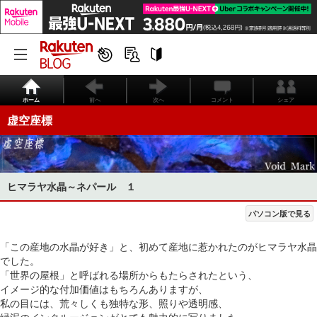
ホーム
前へ
次へ
コメント
シェア
虚空座標
ヒマラヤ水晶～ネパール １
パソコン版で見る
「この産地の水晶が好き」と、初めて産地に惹かれたのがヒマラヤ水晶
でした。
「世界の屋根」と呼ばれる場所からもたらされたという、
イメージ的な付加価値はもちろんありますが、
私の目には、荒々しくも独特な形、照りや透明感、