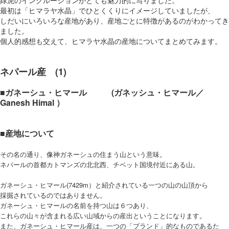
緑泥のインクルージョンがとても魅力的に写りました。
最初は「ヒマラヤ水晶」でひとくくりにイメージしていましたが、
しだいにいろいろな産地があり、産地ごとに特徴があるのがわかってき
ました。
個人的感想も交えて、ヒマラヤ水晶の産地についてまとめてみます。
ネパール産 (1)
■ガネーシュ・ヒマール (ガネッシュ・ヒマール／
Ganesh Himal ）
■産地について
その名の通り、像神ガネーシュの住まう山という意味。
ネパールの首都カトマンズの北北西、チベット国境付近にある山。
ガネーシュ・ヒマール(7429m）と紹介されている一つの山の山頂から
採掘されているのではありません。
ガネーシュ・ヒマールの名前を持つ山は６つあり、
これらの山々が含まれる広い山域からの産出ということになります。
また、ガネーシュ・ヒマール産は、一つの「ブランド」的なものであるた