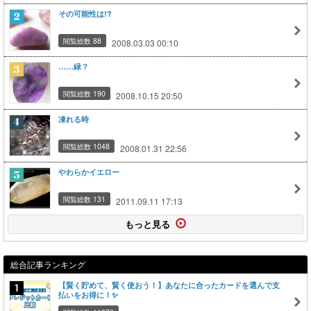
その可能性は!?
閲覧総数 88
2008.03.03 00:10
……緑？
閲覧総数 190
2008.10.15 20:50
凍れる時
閲覧総数 1048
2008.01.31 22:56
やわらかイエロー
閲覧総数 131
2011.09.11 17:13
もっと見る
総合記事ランキング
【賢く貯めて、賢く使おう！】あなたに合ったカードを選んで支
払いをお得に！✨