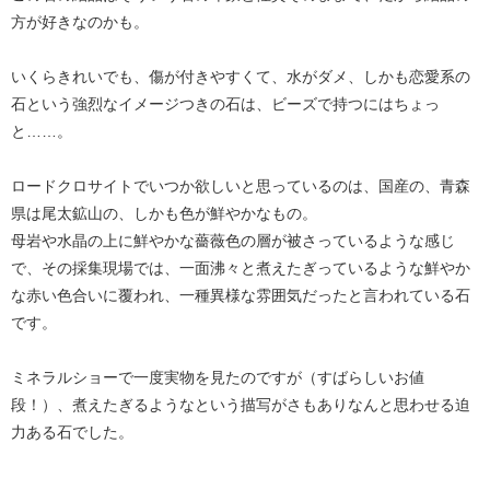
方が好きなのかも。
いくらきれいでも、傷が付きやすくて、水がダメ、しかも恋愛系の
石という強烈なイメージつきの石は、ビーズで持つにはちょっ
と……。
ロードクロサイトでいつか欲しいと思っているのは、国産の、青森
県は尾太鉱山の、しかも色が鮮やかなもの。
母岩や水晶の上に鮮やかな薔薇色の層が被さっているような感じ
で、その採集現場では、一面沸々と煮えたぎっているような鮮やか
な赤い色合いに覆われ、一種異様な雰囲気だったと言われている石
です。
ミネラルショーで一度実物を見たのですが（すばらしいお値
段！）、煮えたぎるようなという描写がさもありなんと思わせる迫
力ある石でした。