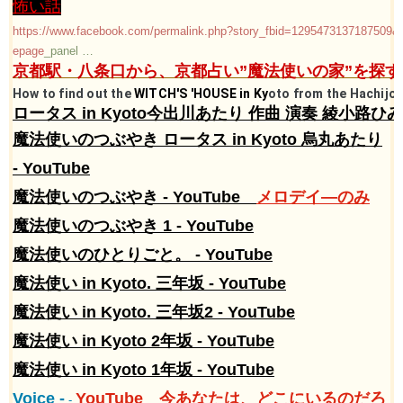
怖い話​​
https://www.facebook.com/permalink.php?story_fbid=129547313718750
epage
_panel
…
​​​
京都駅・八条口から、京都占い”魔法使いの家”を探す。​​
How to find out the
WITCH'S 'HOUSE in Ky
oto from the Hachijo 
ロータス in Kyoto​​​
今出川あたり 作曲 演奏 綾小路ひみこ 
魔法使いのつぶやき ロータス in Kyoto 烏丸あたり
- YouTube
魔法使いのつぶやき - YouTube
​メロデイ―のみ​
魔法使いのつぶやき 1 - YouTube
魔法使いのひとりごと。 - YouTube
魔法使い in Kyoto. 三年坂 - YouTube​
魔法使い in Kyoto. 三年坂2 -
​
YouTube​
​魔法使い in Kyoto 2年坂 - YouTube
魔法使い in Kyoto 1年坂 - YouTube​
Voice -
YouTube 今あなたは、どこにいるのだろ
-
​​