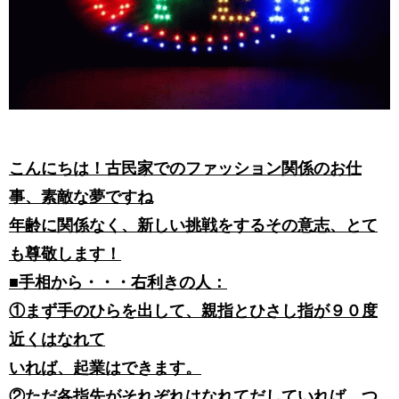
こんにちは！古民家でのファッション関係のお仕
事、素敵な夢ですね
年齢に関係なく、新しい挑戦をするその意志、とて
も尊敬します！
■手相から・・・右利きの人：
①まず手のひらを出して、親指とひさし指が９０度
近くはなれて
いれば、起業はできます。
②ただ各指先がそれぞれはなれてだしていれば、つ