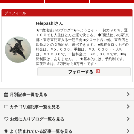
プロフィール
telepashiさん
★””魔法使いのブログ””★へようこそ・・ 努力９０％、運
１０％でも人生ほとんど運で決まる。 ◆"魔法使いの家"京
都・東寺東門東入る一筋目角 ■タロット占い他、東寺店と
四条店との２箇所が、選択できます。 ■現在タロット占の
料金は、￥5，０００、手相は、￥3、０００・・人相
は、￥１０００で、一括料金は、￥6，０００です、■時
間制限は、ありません。。 ★基本的には、予約制です。
深夜料金は、2万円から6万円～です・
フォローする
月別記事一覧を見る
カテゴリ別記事一覧を見る
お気に入りブログ一覧を見る
よく読まれている記事一覧を見る