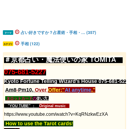
占い好きですか？占星術・手相・… (357)
テーマ
手相 (122)
カテゴリ
＃京都占い・魔法使いの家​ TOMITA​​
​​​​​​​​​
​​075-681-5227​​
​Kyoto Fortune Telling Wizard's House 075-681-5227
Am8
-
Pm10,
Over
Offer:"
At anytime
."
タロットカード
の
使い方.
方.
"YOU TUBE" ：
Original music
https://www.youtube.com/watch?v=KqRNzkwEzXA
How to use the Tarot cards
!