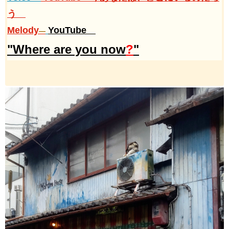
う
Melody
YouTube
―
"​​Where are you now
?
"