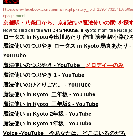
怖い話​​
https://www.facebook.com/permalink.php?story_fbid=1295473137187509
epage
_panel
…
​​​
京都駅・八条口から、京都占い”魔法使いの家”を探す。​​​
How to find out the
WITCH'S 'HOUSE in Ky
oto from the Hachijo e
ロータス in Kyoto​​​
今出川あたり 作曲 演奏 綾小路ひみこ -
魔法使いのつぶやき ロータス in Kyoto 烏丸あたり -
YouTube
魔法使いのつぶやき - YouTube
​メロデイ―のみ​
魔法使いのつぶやき 1 - YouTube
魔法使いのひとりごと。 - YouTube
魔法使い in Kyoto. 三年坂 - YouTube​
魔法使い in Kyoto. 三年坂2 -
​
YouTube​
​魔法使い in Kyoto 2年坂 - YouTube
魔法使い in Kyoto 1年坂 - YouTube​
V
oice -
YouTube 今あなたは、どこにいるのだろ