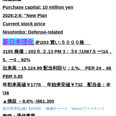
Purchase capital: 10 million yen
2026:2:6: "New Plan
Current stock price
Nisshinbo: Defense-related
新日本理化
​＠\203 買い:５０００株
3105 ​株価：202６.２.13 PM 3：３0 ​:\1567.5 ​ー\14．
5. ー0．92%​
​​出来高：15,124,99 配当利回り：2.%. PER 24．48
PBR 0.85
​​年初来高値￥1776 年始来安値￥732 配当金：＠
\36
​​​​​​​​​​​​​​​​​​▲​損益​ －8.6%​ -\861,300
新日本理化(株)【4406】：株価チャート - Yahoo!ファイナンス