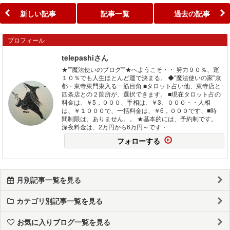
新しい記事
記事一覧
過去の記事
プロフィール
telepashiさん
★””魔法使いのブログ””★へようこそ・・ 努力９０％、運
１０％でも人生ほとんど運で決まる。 ◆"魔法使いの家"京
都・東寺東門東入る一筋目角 ■タロット占い他、東寺店と
四条店との２箇所が、選択できます。 ■現在タロット占の
料金は、￥5，０００、手相は、￥3、０００・・人相
は、￥１０００で、一括料金は、￥6，０００です、■時
間制限は、ありません。。 ★基本的には、予約制です。
深夜料金は、2万円から6万円～です・
フォローする
月別記事一覧を見る
カテゴリ別記事一覧を見る
お気に入りブログ一覧を見る