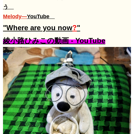
う
Melody―
YouTube
"​​Where are you now
?
"
​綾小路ひみこの動画 - YouTube