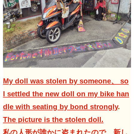
My doll was stolen by someone、 so
I settled the new doll on my bike han
dle with seating by bond strongly
.
The picture is the stolen doll.
私の人形が誰かに盗まれたので、新し