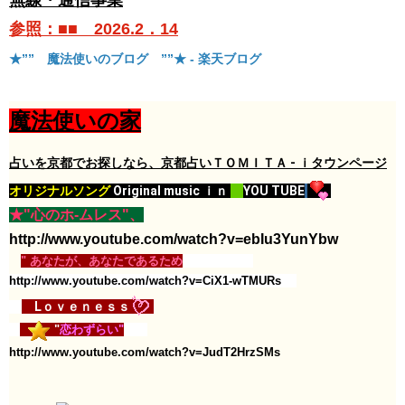
無線・通信事業
参照：■■ 2026.2．14
★”” 魔法使いのブログ ””★ - 楽天ブログ
魔法使いの家
占いを京都でお探しなら、京都占いＴＯＭＩＴＡ - ｉタウンページ​
オリジナルソング
Original music ｉｎ
YOU TUBE
★"心のホ-ムレス"、
http://www.youtube.com/watch?v=ebIu3YunYbw
" あなたが、あなたであるため
http://www.youtube.com/watch?v=CiX1-wTMURs
Lｏｖｅｎｅｓｓ
"
恋わずらい"
http://www.youtube.com/watch?v=JudT2HrzSMs