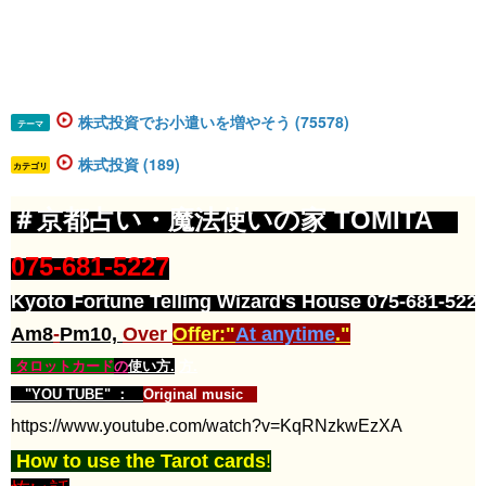
株式投資でお小遣いを増やそう (75578)
テーマ
株式投資 (189)
カテゴリ
＃京都占い・魔法使いの家​ TOMITA​​
​​​​​​​​​
075-681-5227​​
Kyoto Fortune Telling Wizard's House 075-681-5227
Am8
-
Pm10,
Over
Offer:"
At anytime
."
タロットカード
の
使い方.
方.
"YOU TUBE" ：
Original music
https://www.youtube.com/watch?v=KqRNzkwEzXA
How to use the Tarot cards
!