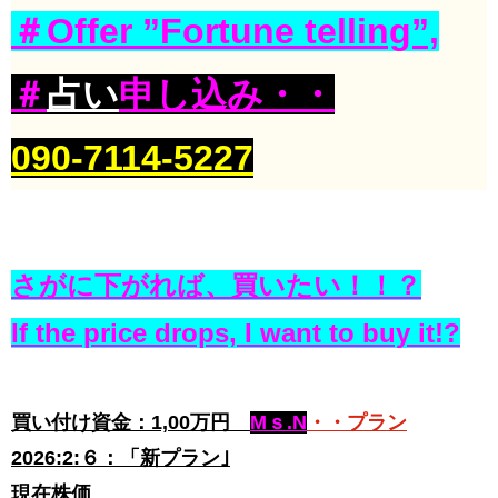
＃Offer ”Fortune telling”,
＃
占い
申し込み・・
090-7114-5227
さがに下がれば、買いたい！！？
If the price drops, I want to buy it!?
買い付け資金：1,00万円
Mｓ.N
・・プラン
2026:2:６：「新プラン｣
現在株価