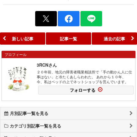
新しい記事
記事一覧
過去の記事
プロフィール
3RCNさん
２０年前、地元の障害者職業相談所で「手の動かん人に仕
事はない」と冷たくあしらわれた。 あれから１０年、
今、私はベッドの上でネットショップを営んでいます。
フォローする
月別記事一覧を見る
カテゴリ別記事一覧を見る