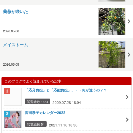
薔薇が咲いた
2026.05.06
メイストーム
2026.05.05
このブログでよく読まれている記事
「応分負担」と「応能負担」、・・何が違うの？？
閲覧総数 1134
2009.07.28 18:04
深田恭子カレンダー2022
閲覧総数 54
2021.11.16 18:36