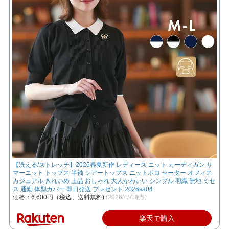
【洗える/ストレッチ】2026春夏新作 レディース ニット カーディガン サ
マーニット トップス 半袖 シアートップス ニットポロ セーター オフィス
カジュアル きれいめ 上品 おしゃれ 大人かわいい シンプル 羽織 無地 ミセ
ス 通勤 体型カバー 即日発送 プレゼント 2026sa04
価格：6,600円（税込、送料無料)
(2026/4/7時点)
楽天で購入