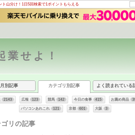
イント山分け！1日5回検索で1ポイントもらえる
起業せよ！
月別記事
カテゴリ別記事
よく読まれている
然
2143
広報
123
競馬
142
今日の食事
415
お薦め商品
3
パソコンあれこれ
121
京都
601
大阪
3
テゴリの記事