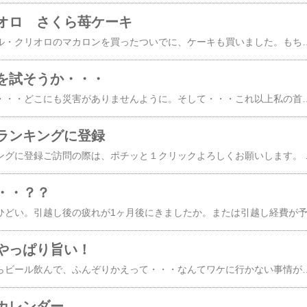
オロ さくら苺ケーキ
ホワイトデーにエコール・クリオロのマカロンを買ったついでに、ケーキも買いました。もちろんこれは、自分用。もちろん、エコール・クリオロのケーキが美味しい事は言うまでも無い。年に最低１回はお取り寄せをします。このケーキはく季節限定なので、今食べたいと思った人は早めにご決断を。世界コンクールで最優秀味覚賞を受賞したサントスシェフの逸品♪エコール・クリオロのマカロン5...価格：1,365円（税
を試そうか・・・
大雨が気になるところ・・・どこにも災害がありませんように。そして・・・これ以上私の首が痛みませぬように。。。雨天のたびに７月痛めた首が痛みだす。明日の楽天スーパーセルで紙おむつと食料品を買い込むつもりでいたが、温熱マッサージグッズも買っておくべきか・・・首・肩・腰などのつらい所に。あったかぬっこさん よもぎ温熱ネックピロー(肩こり,背中,マッサ...価格：2,604円（税込
ランキングに登録
にほんブログ村ランキングに登録ご訪問の際は、ポチッと１クリックよろしくお願いします。 独居ねたきり身体障害者の食卓 ＞ http://wabi-recipe.s
・・？？
やっぱり旨い！
お盆くらいは昼間っからビール飲んで、ふんぞりかえって・・・なんてワケに行かない事情がいろいろある。。。ビールも飲まずに、姉夫婦の日本海土産「焼きかわはぎ」を噛んでおります。アゴが疲れるけど・・・。しかし、誰が考えたんだろう、焼きかわはぎ。旨いよねぇ～。ビールがあれば、もっと旨いけど・・・。焼きかわはぎロール 150g価格：630円（税込、送料別）かわはぎ七味ロール 150g価格：6
カレンダー