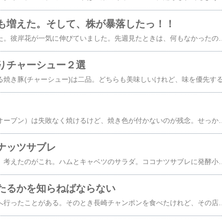
も増えた。そして、株が暴落したっ！！
花がいっばい咲きました。彼岸花が一気に伸びていました。先週見たときは、何もなかったのに、この２～３日で茎が出て、伸びたみたいです。おととし、彼岸花の球根を２つ植えて、昨年２つの花が咲きました。花が散ると葉が伸びて４株に増えました。引越しの時に２株を人に譲り、残りの２株が育つのを楽しみにしてました。そしたら茎が８つも伸びている！！株が増えて嬉しい日なのに、今日の日経平均は暴落。私の持ち株も暴落。喜べないっっっ！【TIME SALE！10%OFFクーポンご利用で1,971円×25日一部カラーのみ再販】S-MTサイズ [高身長サイズ有][イージーケア]ジョーゼットポンチロングキャミワンピース レディース
りチャーシュー２選
ヘルシオ（ウォーターオーブン）は失敗なく焼けるけど、焼き色が付かないのが残念。せっかく高級魚ノドグロを焼いても見た目が・・・ 父の日ギフト【のどぐろ丼ネタセット12枚X3Pだし醤油1本付】グランプリ2連覇 めざましテレビ1位 ノドグロ 刺身 島根 しゃぶしゃぶ 茶漬け 冷凍 内祝 御礼 御祝 年配 魚好き 送料無料 贈り物 ギフト 誕生日 母の日 自分へのご褒美 父の日価格：5400円（税込、送料無料) (202
ナッツサブレ
夕食を簡単にしたいと、考えたのがこれ。ハムとキャベツのサラダ。ココナツサブレに発酵小豆をのせて食べる。 日清シスコ ココナッツサブレ 発酵バター(20枚入*4袋セット)楽天で購入(マラソン12%OFF＆ポイント5倍!) FRAY I.D フレイアイディー カシュクールギャザーブラウスニットコンビワンピース 22春夏 FWNO221058 タイトワンピース 22spring 22春
たるかを知らねばならない
ずっと昔、長崎に旅行へ行ったことがある。そのとき長崎チャンポンを食べたけれど、その店が評判の良い店か、そうでない店なのかよく知らずに食べた。今のようにネット情報で簡単に調べられる時代ではなかったから。それ以外は町中華のチャンポン麺か、リンガーハットのチャンポンしか食べたことがないので、自分は本格長崎チャンポンを食べたことがあるのか自覚が無い。生活圏内に長崎出身の人が経営している長崎チャンポンの店がある。行ってみたいお店だったけど、ネットで調べると車椅子では狭いようなのであきらめていた。ところがこのご時世だから、デリバリーも始めたようだ。出前舘で注文ができるようになっていた。それならばとお昼ご飯に注文した。 スマホで注文するとき、チャンポンだけでなく皿うどんを注文した。さすがにチャンポンと皿うどんの両方は食べきれない。皿うどんは夕食用だった。知識の中では知っている長崎チャンポンそのものだ