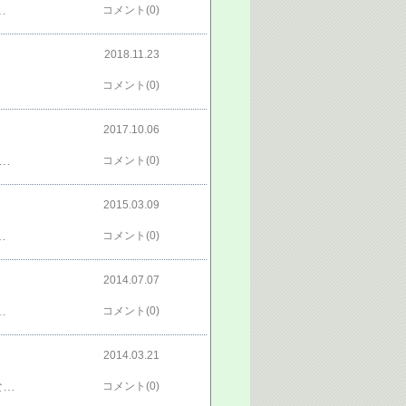
−８TEL 022-281-9852 FAX 022-243-1402​http://www.geocities.jp/komakusataxi/​
コメント(0)
2018.11.23
コメント(0)
2017.10.06
050000/１回では食べ切れず、残り分は晩御飯にかき揚げ丼。【 洗える着物 セット 】 きもの福袋4点セット 単衣着物+京袋帯+好きな小物2つ サイズS/M/L/TL/LL レディースキモノ 洗える着物福袋 単衣 着物 セット 洗える着物 単衣 洗える着物 着物セット【メール便不可】code03価格：17010円（税込、送料無料) (2017/9/22時点)【 洗える着物 セット 】 きもの福袋2点セット 単衣着物+京袋帯 サイズS/M/L/TL/LL レディースキモノ 洗える着物福袋 洗える着物 着物セット 着物 セット 洗える着物 単衣【メール便不可】code03価格：10206円（税込、送料無料) (2017/9/22時点)こちらもよろしく。ブログ人気ランキング投票にワンクリックお願いします。 ツキを呼ぶかも？
コメント(0)
2015.03.09
日、サンキューの日が告別式なんて、最後までカッコイイ叔父でありました。黙祷
コメント(0)
2014.07.07
,人気,贈り物,お祝い,お返し,誕生日】【kka-gp】【RCP】【あす楽_土曜営業】価格：1,080円（税込、送料別）【新発売】きな粉のプリン（2個入）【父の日2014】【プレゼント,京都,土産,人気,贈り物,小麦不使用】【kka-gp】【RCP】【あす楽_土曜営業】価格：756円（税込、送料別）こちらもよろしく。ブログ人気ランキング投票ににワンクリックよお願いします。 ツキを呼ぶかも？
コメント(0)
2014.03.21
東山のライトアップ“花灯路”も今週末まで。もう１回行きたい。でも、そういうわけにはいかないんよねぇ～・・・そこで明日明後日に花灯路へ行く予定の方へワンポイントアドバイス。三脚でカメラ撮影している人を探せ三脚でカメラ撮影している人はベストポジションで撮影しようとしている人たちです。何気なく側に近づき、カメラの方向をチェックすれば絶景を見逃さなくて済むのです。下の写真は三脚が一番並んでいた場所から撮影しました。写真が暗くても気にしないように。画像編集ソフトで処理すれば簡単にプロが撮ったように直せます。ちなみに私のデジカメは１万３千円で買った安物です。【送料無料】京都食べ歩き＆観光マップ価格：880円（税5%込、送料込）【送料無料】京都名建築で食べ歩き [ 宝島編集部 ]価格：1,500円（税5%込、送料込）[初回ご購入者様限定]送料コミコミセット【送料込み】しっとりバウムをお試し★■弊社初回ご購...価格：2,980円（税込、送料込）こちらもよろしく。ブログ人気ランキング投票ににワンクリックよお願いします。 ツキを呼ぶかも？
コメント(0)