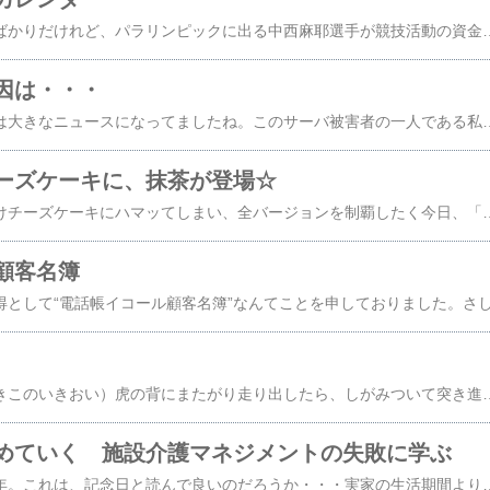
さっきテレビで知ったばかりだけれど、パラリンピックに出る中西麻耶選手が競技活動の資金集めにカレンダーを発売されているそうだ。さっそく楽天で探すが取り扱ってなく、Amazonで見つけてすぐ注文。今からの購入で支援に間に合うかは分からないけれど、少しでも役に立てば何より。【送料無料】しらべよう！かんがえよう！オリンピック（1）価格：2,625円（税込、送料別）【あす楽対応】【常温・冷蔵・冷凍便】【送料無料】楽天グルメ大賞2011受賞！プロが選ぶ麺とスープ 
因は・・・
先週起きたサーバ障害は大きなニュースになってましたね。このサーバ被害者の一人である私は、その最中、念願の出勤再開。・・・ところが。。。帰ってみると、完治したはずの褥瘡（じょくそう）が再悪化。なんでぇ～～～っ今日その原因がわかりました・・・。車椅子の座布団（エアマットタイプ）の空気が抜けてました。以前、高価な流動体クッションを使ったことがあるが、身体に合わず、エアマットの座布団に戻した。それがまさか、こんなことになるとは・・・。２年間の静養を経て、ようやく通勤が再開できたと喜んでいたのに。この２年の忍耐が、こんなことで水泡に消えました。。。誰に当たるわけにもいかないが・・・何かに八つ当たりしなければ気が済まんっ。明日は万馬券当ててやるぅ～～～っ 違
ーズケーキに、抹茶が登場☆
すっかり、ふらの雪どけチーズケーキにハマッてしまい、全バージョンを制覇したく今日、「いちご味」と「ティラミス」を注文しました。そこになんと、「抹茶味」も登場。今月のスイーツおこづかい予算がもう切れたので、来月注文しよう。。。売り切れませんように・・・。（売り切れ必至かな・・・）【ふらのスイーツガーデン】テレビで話題の雪どけチーズケーキ！【限定販売】大人気のチーズー...価格：1,350円（税込
顧客名簿
騎虎之勢（騎虎の勢・きこのいきおい）虎の背にまたがり走り出したら、しがみついて突き進むしかありません。振り落とされた途端に虎に食われてしまいます。ゆえに、“はずみがついて、やめるにやめられない”ことを『騎虎之勢』と申します。明日で上育堂(WAKE-DO)は開業11周年。ホントにまぁ、騎虎之勢でありました。でも、まだまだなんでもやらにゃ、生き残れん。明日から新メルマガ企画をスタートします。 今日の気分の四字熟語 http://www.mag2.com/m/0001530752.html明日は、上育堂(WAKE=DO)とWAKE-GUIDE.netのFaceb
めていく 施設介護マネジメントの失敗に学ぶ
今日で施設入所２３周年。これは、記念日と読んで良いのだろうか・・・実家の生活期間よりはるかに長くなった。。。こんな日だから、福祉ネタの話題を探していたら、こんな本にブチ当たる。。。 【送料無料】だから職員が辞めていく 施設介護マネジメントの失敗に学ぶ身につまされるタイトル。。。施設の中でこの本を読んでいたら、職員さんはどん引くだろうな。若手職員は、「そうだ、そうだ。」とうなづきながら一緒に読んでたりして。介護福祉関連の本って、ビミョ～なタイトルの本が多いよね。【送料無料】もう限界！