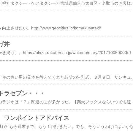
こまくさ介護タクシー〈福祉タクシー・ケアタクシー〉宮城県仙台市太白区・名取市のお客様には迅速に対応可能。〒982-0032 仙台市太白区富沢１丁目３
。​http://www.geocities.jp/komakusataxi/​
げ丼
前回記事の「甘エビのかき揚げ」。https://plaza.rakuten.co.jp/wakedo/diary/201710
今日は、酒の飲み方とデキの良い男の見本を教えてくれた叔父の告別式。３月９
トラセブン・・・
七夕ということで今日のラジオは『７』関連の曲が多かった。【楽天ブックスならいつでも送料無料】パパはウルトラセブン・ママだってウルトラセブン [ 宮西...価格：1,296円（税込、送料込）CD/岡田奈々/ザ プレミアムベスト 岡田奈々/PCCA-3752価格：2,880円（税込、送料別）フロマージュビスキュイ（4個入）モダンな京都の竹炭チーズケーキ【父の日2014】【プレゼント,スイーツギフト,土産
 ワンポイントアドバイス