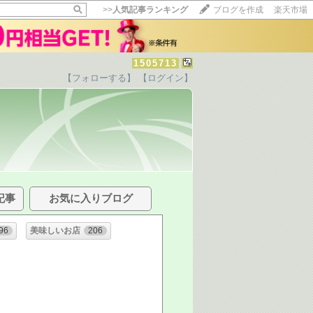
>>
人気記事ランキング
ブログを作成
楽天市場
1505713
【フォローする】
【ログイン】
記事
お気に入りブログ
96
美味しいお店
206