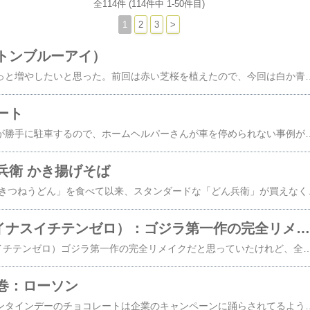
全114件 (114件中 1-50件目)
1
2
3
>
トンブルーアイ）
芝桜のプランターをもっと増やしたいと思った。前回は赤い芝桜を植えたので、今回は白か青を植えようと思った。今回は青い芝桜（オーキントンブルーアイ）を植えた。ひと月くらい経てば赤と青の芝桜が咲きそろうことを願う。近いうちにプランターを追加し、この世に白い芝桜を植えみたい。【ふるさと納税】【利用可能期間3年間】京都府京都市の対象施設で使える楽天トラベルクーポン 寄付額100,000円《レビューキャンペーン対象》 観光地応援 温泉 観光 旅行 ホテル 旅館 クーポン チケット 予約 父の日
ート
駐車スペースに観光客が勝手に駐車するので、ホームヘルパーさんが車を停められない事例が相次ぐ。警察を呼んだ時もある。だからこれでもかと駐車禁止の看板を設置した。＼クーポンご利用で8990円〜／選べるプレゼント 47％OFF スーツ レディース セレモニースーツ 入学式 ママスーツ 卒業式 スーツ 母 卒園式 入園式 服装 母親 結婚式 フォーマルスーツ パンツスーツ セットアップ 大きいサイズ 30代 40代 50代 おしゃれ 試着チケット対象価格：9,990円～（税込、送料別) (2
兵衛 かき揚げそば
「日清の最強どん兵衛 きつねうどん」を食べて以来、スタンダードな「どん兵衛」が買えなくなった。少々高くてもこちらを選んでしまう。日清の最強どん兵衛 かき揚げそば ケース(101g*12食入)【日清のどん兵衛】[インスタント和風カップ麺 防災 
ゴジラ-1.0（マイナスイチテンゼロ）：ゴジラ第一作の完全リメイクだと思っていたけれど、全く別のオリジナル脚本だった。
ゴジラ-1.0（マイナスイチテンゼロ）ゴジラ第一作の完全リメイクだと思っていたけれど、全く別のオリジナル脚本だった。しかし銀座衝撃シーンは第一作の名場面を再現していた。ネタばれになってはいけないが、「オキシジェンデストロイヤー」は出てこない。あくまでも現有科学でゴジラを倒す。東宝特撮映画でありがちのわけのわからない科学兵器がまったく出てこないのが良かった。ＣＧ映像も素晴らしいの一言。ゴジラと闘う者の目線、ゴジラに襲われる者の目線になっており、遊園地のアトラクション感覚だった。もうゴジラ映画は着ぐるみには戻れない。餃子 ぎょうざ お取り寄せ 丸源餃子 100個 冷凍餃子 生餃子 ギフト 送料無料価格：2,980円（税込、送料無料) (2023/9/13時点) 楽天で購入 大阪名物浪花のぽんちゃん餃子 100個（50個×2袋） 冷凍餃子 ジューシー 
巻：ローソン
節分の恵方巻や、バレンタインデーのチョコレートは企業のキャンペーンに踊らされてるようで好きではない。何より売れ残りの食品ロスが多さが目に余る。近くの神社に節分のお参りに行った帰りにローソンに寄ったら、恵方巻が大量に積まれていた。この恵方巻が売れ残って大量廃棄となれば、SDGsに反する。と理由をつけて恵方巻を１本購入した。【LINE登録で100円OFFクーポン】【訳あり】 チャーシュー切り落とし 500g×4パック 総量2kg！武田ハム 国内製造 肉加工品 豚肉 豚ばら バラ肉 お