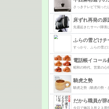
床ずれ再発の原
ふらの雪どけチ
電話帳イコール
騎虎之勢
だから職員が辞