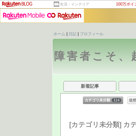
100万ポ
生活・インテリア
ホーム
|
日記
|
プロフィール
障害者こそ、
新着記事
カテゴリ未分類
114
徒
[カテゴリ未分類] カ