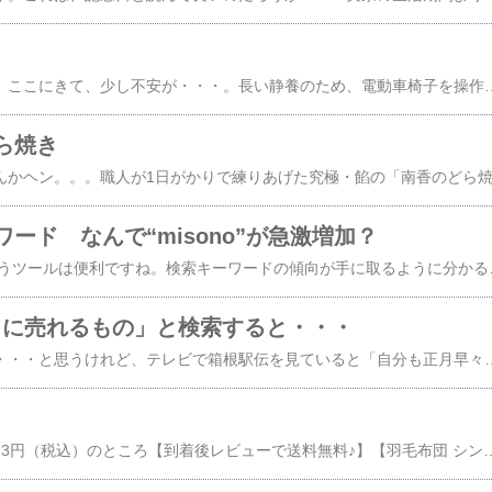
６月から府庁への通勤。ここにきて、少し不安が・・・。長い静養のため、電動車椅子を操作する左腕の筋力がかなり落ちている。先日の大阪への外出時も、バスの乗り降り、エレベーターの出入りがスムーズにいかなかった。府庁へ行くのに、左腕が不調。。。 ヘ（＿ ＿ヘ）☆＼（￣∀￣*）鍛えなおすしか、ありまへんがなっ・・・今日から毎週金曜日の夕方は、施設から国道までの坂道を、下って、登って、筋力アップの特訓です。標高差は１００メートルくらいあるかな・・・いままでも、何度も往復してるから不安はないけれど、今日の天気は雨が降ったり、晴れ間が差したり、ころこ
ら焼き
ード なんで“misono”が急激増加？
Googleインサイトというツールは便利ですね。検索キーワードの傾向が手に取るように分かる。おまけに検索結果をＨＴＭＬコード化して自分のサイトに張り付ける事が出来る。残念ながら楽天ブログに対応しておりませんが、
１月に売れるもの」と検索すると・・・
正月くらい、のんびり・・・と思うけれど、テレビで箱根駅伝を見ていると「自分も正月早々でも励まなきゃ」と思えてくる。Googleで「１月に売れるもの」と検索すると面白いネタが拾えた。１月はダイエット商品が売れるらしい・ダイエット商品なら水着になる夏前と意識するところだけれど、年があらたまったところで「痩せる」と誓いを立てる人が多いらしく、１月の売れ筋商品だそうだ。【ただいまポイント倍率大幅UP中！】 楽天ランキング連続入賞！大人気ダイエットサプリお試しパ...他には受験シーズンということで開運・合格祈願グッズも売れる。「合
POI2 通常販売価格9,973円（税込）のところ【到着後レビューで送料無料♪】【羽毛布団 シングル...こちらも