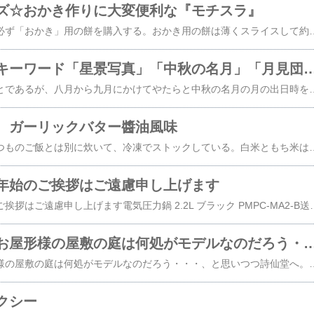
ズ☆おかき作りに大変便利な『モチスラ』
正月用の餅を買う時、必ず「おかき」用の餅を購入する。おかき用の餅は薄くスライスして約ひと月陰干しで乾燥させる。この時、餅を薄くスライスするのはひと仕事。固い餅を包丁で切るのはホームヘルパー。この重労働を楽にできる便利グッズを見つけた。切り餅薄切りカッター「モチスラ」曙産業 子供用 製菓用品 レッド 67×47×227mm モチラボシリーズ モチスラ SE-2504[定形外郵便、送料無料、代引不可]楽天で購入包丁で餅をスライスするより、力が少なくて済む。スライスした仕上がりも美しい。何より餅を均等に薄切りのできる。毎年大量の餅を切らされていたホームヘルパーさんは大喜び。ちょっと
アフィリエイトキーワード「星景写真」「中秋の名
私の趣味に関連したことであるが、八月から九月にかけてやたらと中秋の名月の月の出日時をチェックする。そう考えれば、「中秋の名月」「月見団子」などはブログのネタとしては頭の片隅に入れておいてもよい。2021年の中秋の名月は、9月21日です。「中秋の名月」とは、太陰太陽暦の8月15日の夜に見える月のことを指します。2020年の中秋の名月の頃も「星景写真」の検索数が増えている。一眼レフカメラユーザーにとっては、この時期は望遠レンズが欲しくなる。星景写真、月景写真の撮り方に関するウエブサイトやテクニック解説本などもチェックを怠らない。この機会に運良く、アフィリエイト売り上げ成果に一眼レフカメラが入れば、高い報酬を得られる。しかし長年カメ
 ガーリックバター醬油風味
焼き飯用のご飯は、いつものご飯とは別に炊いて、冷凍でストックしている。白米ともち米は一対一の割合。これに胡麻油もしくはラードをひとさじ加えて炊く。今回はこれに干し貝柱を加えて炊いてみた。炊き上がったら、１食分残して、残りは冷凍。今回は焼き飯用のご飯をガーリックたつぷりにバター醤油味で炒めた。具は、冷凍ミックスベジタブルとかつお節。何となくシーフードピラフ。皿に盛り付けたら、青のりと乾燥紅ショウガをトッピング。 【帰れマンデーで紹介!!】赤坂ち
年始のご挨拶はご遠慮申し上げます
喪中につき年末年始のご挨拶はご遠慮申し上げます電気圧力鍋 2.2L ブラック PMPC-MA2-B送料無料 電気圧力鍋 ナベ なべ 電気鍋 手軽 簡単 圧力鍋 アイリスオーヤマ価格：13800円（税込、送料無料) (2020/12/19
「鬼滅の刃」のお屋形様の屋敷の庭は何処がモデルなのだろう・・・
「鬼滅の刃」のお屋形様の屋敷の庭は何処がモデルなのだろう・・・、と思いつつ詩仙堂へ。しかしここは残念ながら車椅子での拝観は不可。階段、石段で車椅子のまま中に入ろうなんて気も起きない。同行介助者のみ中に入ってもらい、写真をいっぱい撮ってきてもらった。葉も色づいてきた。観光客も戻りつつある。思った以上に人が来ていた。トレンドのもこもこボアが可愛い☆Vネックショートコート レディース 秋冬 アウター Vネック ゆったり 秋 冬 コート ジャケット ショートコート ボア ボアコート ノーカラー 軽量 ドロ
クシー