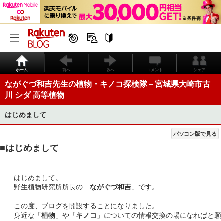
ホーム
前へ
次へ
コメント
シェア
ながぐづ和吉先生の植物・キノコ探検隊－宮城県大崎市古
川 シダ 高等植物
はじめまして
パソコン版で見る
■はじめまして
はじめまして。
野生植物研究所所長の「
ながぐづ和吉
」です。
この度、ブログを開設することになりました。
身近な「
植物
」や「
キノコ
」についての情報交換の場になればと願