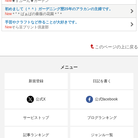
New
★すぷーん★ガーデン
初めまして（＾＾）ガーデニング歴25年のアラカンの主婦です。
New
＊*＊ばぁばの薔薇の花園＊*＊
手芸やクラフトなど作ることが大好きです。
New
そら豆プリント倶楽部
このページの上に戻る
メニュー
新規登録
日記を書く
公式X
公式facebook
サービストップ
ブログランキング
記事ランキング
ジャンル一覧