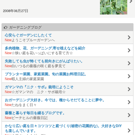
2008年06月27日
ガーデニングブログ
心安らぐガーデンにしたくて
New
ようこそブルーガーデンへ
多肉植物、花、ガーデニング,寄せ植えなどを紹介
New
☆狭い庭を花いっぱいにする育て方☆
失敗しても虫が怖くても前向きにがんばりたい。
New
白いつるの薔薇の咲く庭を夢見て
プランター菜園、家庭菜園。旬の菜園お料理日記。
New
暇人主婦の家庭菜園
ガマンマの『ニク・サボ』栽培にようこそ
New
☆ガマンマの ニク・サボ栽培☆
おガーデニング大好き。今では、種からそだてることに夢中。
New
たねをまく日々
薔薇と暮らす毎日を綴るブログです。
New
ピーチヒルの薔薇日記
かなり広い庭を日々コツコツと庭づくり(秘密の花園的な)。大好きなDIY
も楽しんでいます。