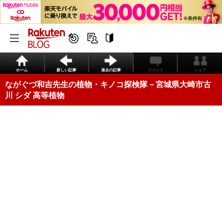
ホーム
新しい記事
過去の記事
コメント
シェア
ながぐづ和吉先生の植物・キノコ探検隊－宮城県大崎市古
川 シダ 高等植物