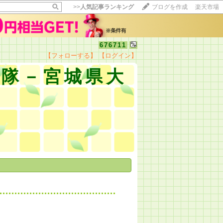
>>
人気記事ランキング
ブログを作成
楽天市場
676711
【フォローする】
【ログイン】
検隊－宮城県大