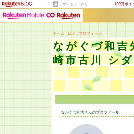
100万ポ
アウトドア・釣り
ホーム
|
日記
|
プロフィール
ながぐづ和吉
崎市古川 シダ
ながぐづ和吉さんのプロフィール