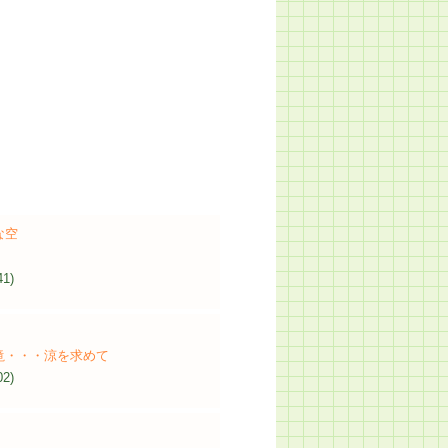
な空
41)
滝・・・涼を求めて
02)