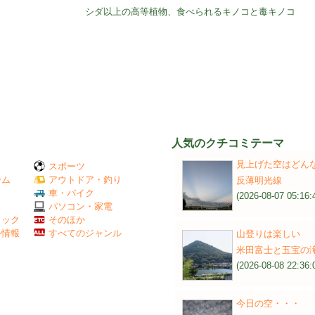
シダ以上の高等植物、食べられるキノコと毒キノコ
人気のクチコミテーマ
見上げた空はどん
スポーツ
ーム
アウトドア・釣り
反薄明光線
Ｖ
車・バイク
(2026-08-07 05:16:
パソコン・家電
ミック
そのほか
外情報
すべてのジャンル
山登りは楽しい
米田富士と五宝の
(2026-08-08 22:36:
今日の空・・・