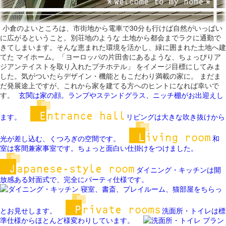
小倉のよいところは、市街地から電車で30分も行けば自然がいっぱい
に広がるということ。別荘地のような 土地から都会までラクに通勤で
きてしまいます。そんな恵まれた環境を活かし、緑に囲まれた土地へ建
てた マイホーム。「ヨーロッパの片田舎にあるような、ちょっぴりア
ジアンテイストを取り入れたプチホテル」 をイメージ目標にしてみま
した。気がついたらデザイン・機能ともこだわり満載の家に。 まだま
だ発展途上ですが、これから家を建てる方へのヒントになれば幸いで
す。
玄関は家の顔。ランプやステンドグラス、ニッチ棚がお出迎えし
ます。
リビングは大きな吹き抜けから
光が差し込む、くつろぎの空間です。
和
室は客間兼家事室です。ちょっと面白い仕掛けをつけました。
ダイニング・キッチンは開
放感ある対面式で、完全にパーティ仕様です。
寝室、書斎、プレイルーム、猫部屋をちらっ
とお見せします。
洗面所・トイレは標
準仕様からほとんど様変わりしています。
プラン