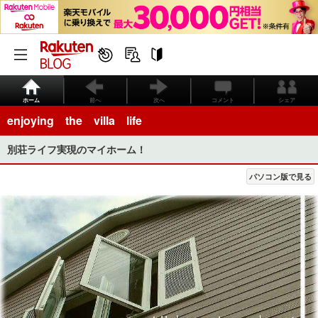
ホーム
前へ
次へ
コメント
シェア
enjoying the villa life
別荘ライフ実現のマイホーム！
パソコン版で見る