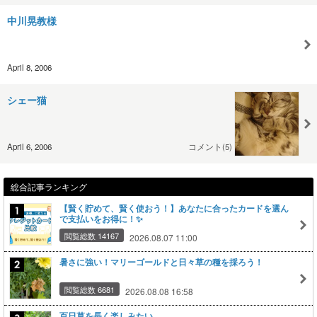
中川晃教様
April 8, 2006
シェー猫
April 6, 2006
コメント(5)
総合記事ランキング
【賢く貯めて、賢く使おう！】あなたに合ったカードを選ん
で支払いをお得に！✨
閲覧総数 14167
2026.08.07 11:00
暑さに強い！マリーゴールドと日々草の種を採ろう！
閲覧総数 6681
2026.08.08 16:58
百日草を長く楽しみたい