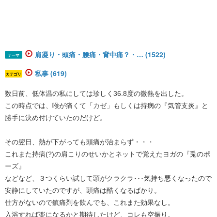
肩凝り・頭痛・腰痛・背中痛？・… (1522)
テーマ
私事 (619)
カテゴリ
数日前、低体温の私にしては珍しく36.8度の微熱を出した。
この時点では、喉が痛くて「カゼ」もしくは持病の『気管支炎』と
勝手に決め付けていたのだけど。
その翌日、熱が下がっても頭痛が治まらず・・・
これまた持病(?)の肩こりのせいかとネットで覚えたヨガの『兎のポ
ーズ』
などなど、３つくらい試して頭がクラクラ･･･気持ち悪くなったので
安静にしていたのですが、頭痛は酷くなるばかり。
仕方がないので鎮痛剤を飲んでも、これまた効果なし。
入浴すれば楽になるかと期待したけど、コレも空振り。