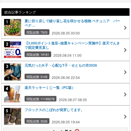
総合記事ランキング
夏に切り戻しで繰り返し花を咲かせる植物 ペチュニア バー
ベナ…
閲覧総数 7503
2026.08.05 00:00
【3,000ポイント進呈×抽選キャンペーン実施中】楽天でんき
で固定費見直し
閲覧総数 19181
2026.08.04 11:00
元気だったK子・心配なT子・せともの市2026
閲覧総数 3145
2026.08.06 22:54
楽天ラッキーくじ一覧（PC版）
閲覧総数 11199278
2026.08.07 08:35
フロックスのこぼれが発芽してます。
閲覧総数 3026
2026.08.05 19:44