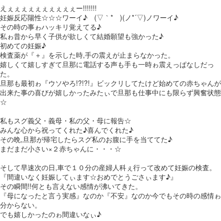
えぇぇぇぇぇぇぇぇぇぇー!!!!!!!
妊娠反応陽性☆☆☆ワーイ♪ゝ(▽｀*ゝ)(ノ*´▽)ノワーイ♪
その時の事ゎハッキリ覚えてる♪
私ゎ昔から早く子供が欲しくて結婚願望も強かった♪
初めての妊娠♪
検査薬が『＋』を示した時,手の震えが止まらなかった。
嬉しくて嬉しすぎて旦那に電話する声も手も一時ゎ震えっぱなしだっ
た。
旦那も最初ゎ『ウソやろ!?!?!』ビックリしてたけど始めての赤ちゃんが
出来た事の喜びが嬉しかったみたぃで旦那も仕事中にも限らず興奮状態
☆
私もスグ義父・義母・私の父・母に報告☆
みんな心から祝ってくれた♪喜んでくれた♪
その晩,旦那が帰宅したらスグ私のお腹に手を当ててた♪
まだまだ小さい×２赤ちゃんに・・・☆
そして早速次の日,車で１０分の産婦人科ぇ行って改めて妊娠の検査。
『間違いなく妊娠してぃます☆おめでとうごさぃます♪』
その瞬間!!何とも言えない感情が沸いてきた。
『母になったと言う実感』なのか『不安』なのか今でもその時の感情ゎ
分からない。
でも嬉しかったのゎ間違いなぃ♪