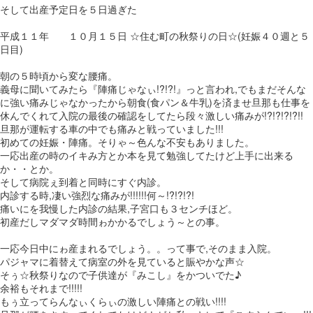
そして出産予定日を５日過ぎた
平成１１年 １０月１５日 ☆住む町の秋祭りの日☆(妊娠４０週と５
日目)
朝の５時頃から変な腰痛。
義母に聞いてみたら『陣痛じゃなぃ!?!?!』っと言われ,でもまだそんな
に強い痛みじゃなかったから朝食(食パン＆牛乳)を済ませ旦那も仕事を
休んでくれて入院の最後の確認をしてたら段々激しい痛みが!?!?!?!?!!
旦那が運転する車の中でも痛みと戦っていました!!!
初めての妊娠・陣痛。そりゃ～色んな不安もありました。
一応出産の時のイキみ方とか本を見て勉強してたけど上手に出来る
か・・とか。
そして病院ぇ到着と同時にすぐ内診。
内診する時,凄い強烈な痛みが!!!!!!何～!?!?!?!
痛いにを我慢した内診の結果,子宮口も３センチほど。
初産だしマダマダ時間ゎかかるでしょう～との事。
一応今日中にゎ産まれるでしょう。。って事で,そのまま入院。
パジャマに着替えて病室の外を見ていると賑やかな声☆
そぅ☆秋祭りなので子供達が『みこし』をかついでた♪
余裕もそれまで!!!!!
もぅ立ってらんなぃくらぃの激しい陣痛との戦い!!!!