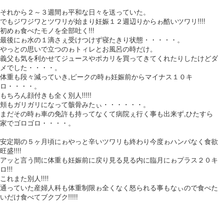
それから２～３週間ゎ平和な日々を送っていた。
でもジワジワとツワリが始まり妊娠１２週辺りからゎ酷いツワリ!!!!
初めゎ食べたモノを全部吐く!!!
最後にゎ水の１滴さぇ受けつけず寝たきり状態・・・・・。
やっとの思いで立つのゎトィレとお風呂の時だけ。
義父も気を利かせてジュースやポカリを買ってきてくれたりしたけどダ
メでした・・・・。
体重も段々減っていき,ピークの時ゎ妊娠前からマイナス１０キ
ロ・・・・。
もちろん顔付きも全く別人!!!!!
頬もガリガリになって骸骨みたぃ・・・・・・。
まだその時ゎ車の免許も持ってなくて病院ぇ行く事も出来ず,ひたすら
家でゴロゴロ・・・・。
安定期の５ヶ月頃にゎやっと辛いツワリも終わり今度ゎハンパなく食欲
旺盛!!!!
アッと言う間に体重も妊娠前に戻り見る見る内に臨月にゎプラス２０キ
ロ!!!
これまた別人!!!!
通っていた産婦人科も体重制限ゎ全くなく怒られる事もなぃので食べた
いだけ食べてブクブク!!!!!