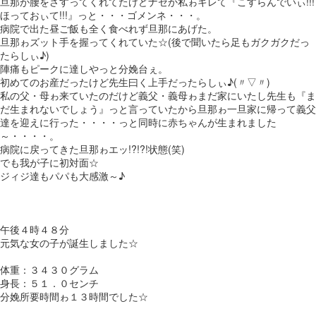
旦那が腰をさすってくれてたけどナゼか私ゎキレて『こすらんでいぃ!!!
ほっておぃて!!!』っと・・・ゴメンネ・・・。
病院で出た昼ご飯も全く食べれず旦那にあげた。
旦那ゎズット手を握ってくれていた☆(後で聞いたら足もガクガクだっ
たらしぃ♪)
陣痛もピークに達しやっと分娩台ぇ。
初めてのお産だったけど先生曰く上手だったらしぃ♪(〃▽〃)
私の父・母ゎ来ていたのだけど義父・義母ゎまだ家にいたし先生も『ま
だ生まれないでしょう』っと言っていたから旦那ゎ一旦家に帰って義父
達を迎えに行った・・・・っと同時に赤ちゃんが生まれました
～・・・・。
病院に戻ってきた旦那ゎエッ!?!?!状態(笑)
でも我が子に初対面☆
ジィジ達もパパも大感激～♪
午後４時４８分
元気な女の子が誕生しました☆
体重：３４３０グラム
身長：５１．０センチ
分娩所要時間ゎ１３時間でした☆