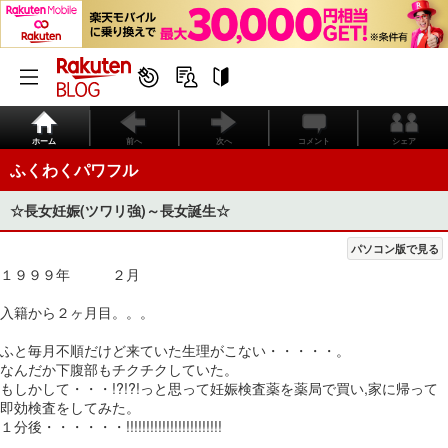
ホーム
前へ
次へ
コメント
シェア
ふくわくパワフル
☆長女妊娠(ツワリ強)～長女誕生☆
パソコン版で見る
１９９９年 ２月
入籍から２ヶ月目。。。
ふと毎月不順だけど来ていた生理がこない・・・・・。
なんだか下腹部もチクチクしていた。
もしかして・・・!?!?!っと思って妊娠検査薬を薬局で買い,家に帰って
即効検査をしてみた。
１分後・・・・・・!!!!!!!!!!!!!!!!!!!!!!!!