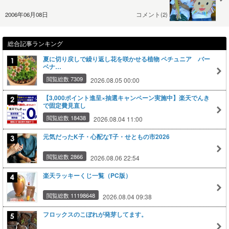
2006年06月08日
コメント(2)
総合記事ランキング
夏に切り戻しで繰り返し花を咲かせる植物 ペチュニア バー
ベナ…
閲覧総数 7309
2026.08.05 00:00
【3,000ポイント進呈×抽選キャンペーン実施中】楽天でんき
で固定費見直し
閲覧総数 18438
2026.08.04 11:00
元気だったK子・心配なT子・せともの市2026
閲覧総数 2866
2026.08.06 22:54
楽天ラッキーくじ一覧（PC版）
閲覧総数 11198648
2026.08.04 09:38
フロックスのこぼれが発芽してます。