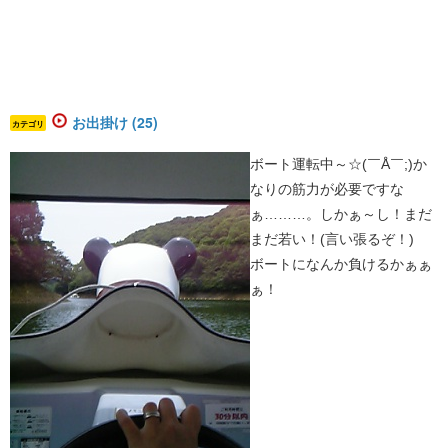
お出掛け (25)
カテゴリ
ボート運転中～☆(￣Å￣;)か
なりの筋力が必要ですな
ぁ………。しかぁ～し！まだ
まだ若い！(言い張るぞ！)
ボートになんか負けるかぁぁ
ぁ！