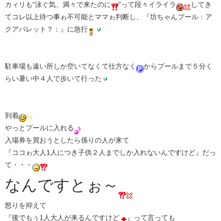
カィリも"泳ぐ気、満々で来たのに
"って段々イライラ
してき
てコレ以上待つ事ゎ不可能とママゎ判断し、『坊ちゃんプール：ア
クアパレット？：』に急行
駐車場も遠い所しか空いてなくて仕方なく
からプールまで５分く
らい暑い中４人で歩いて行った
到着
やっとプールに入れる
入場券を買おうとしたら係りの人が来て
『ココゎ大人1人につき子供２人までしか入れないんですけど』だっ
て・・・
なんですとぉ～
怒りを抑えて
『後でもぅ1人大人が来るんですけど
』って言っても