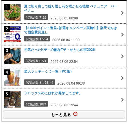
夏に切り戻しで繰り返し花を咲かせる植物 ペチュニア バー
ベナ…
閲覧総数 7128
2026.08.05 00:00
【3,000ポイント進呈×抽選キャンペーン実施中】楽天でんき
で固定費見直し
閲覧総数 17734
2026.08.04 11:00
元気だったK子・心配なT子・せともの市2026
閲覧総数 2771
2026.08.06 22:54
楽天ラッキーくじ一覧（PC版）
閲覧総数 11198149
2026.08.04 09:38
フロックスのこぼれが発芽してます。
閲覧総数 2074
2026.08.05 19:44
もっと見る