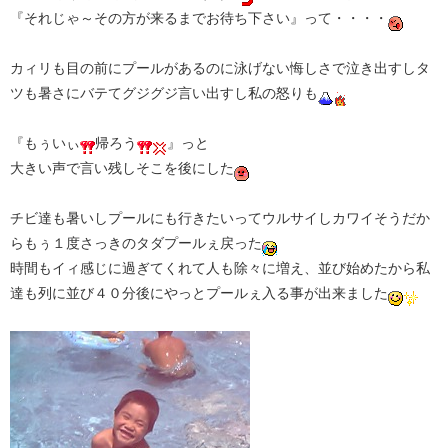
『それじゃ～その方が来るまでお待ち下さい』って・・・・
カィリも目の前にプールがあるのに泳げない悔しさで泣き出すしタ
ツも暑さにバテてグジグジ言い出すし私の怒りも
『もぅいぃ
帰ろう
』っと
大きい声で言い残しそこを後にした
チビ達も暑いしプールにも行きたいってウルサイしカワイそうだか
らもぅ１度さっきのタダプールぇ戻った
時間もイィ感じに過ぎてくれて人も除々に増え、並び始めたから私
達も列に並び４０分後にやっとプールぇ入る事が出来ました