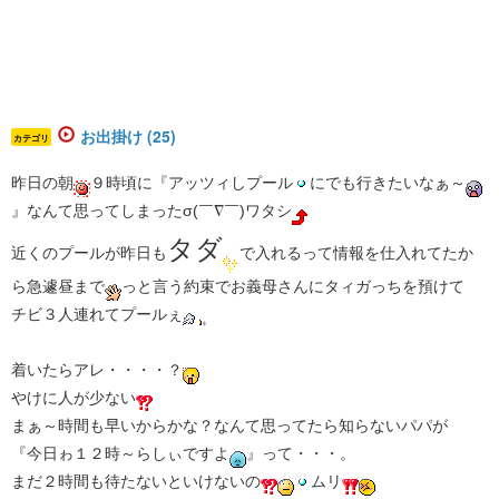
お出掛け (25)
カテゴリ
昨日の朝
９時頃に『アッツィしプール
にでも行きたいなぁ～
』なんて思ってしまったσ(￣∇￣)ワタシ
タダ
近くのプールが昨日も
で入れるって情報を仕入れてたか
ら急遽昼まで
っと言う約束でお義母さんにタィガっちを預けて
チビ３人連れてプールぇ
着いたらアレ・・・・？
やけに人が少ない
まぁ～時間も早いからかな？なんて思ってたら知らないパパが
『今日ゎ１２時～らしぃですよ
』って・・・。
まだ２時間も待たないといけないの
ムリ