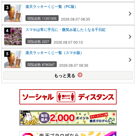
楽天ラッキーくじ一覧（PC版）
閲覧総数 11201305
2026.08.07 08:35
スマホは常に手元に・微笑み返したくなる千日紅
閲覧総数 2227
2026.08.07 00:10
楽天ラッキーくじ一覧（スマホ版）
閲覧総数 8780347
2026.08.07 08:36
もっと見る