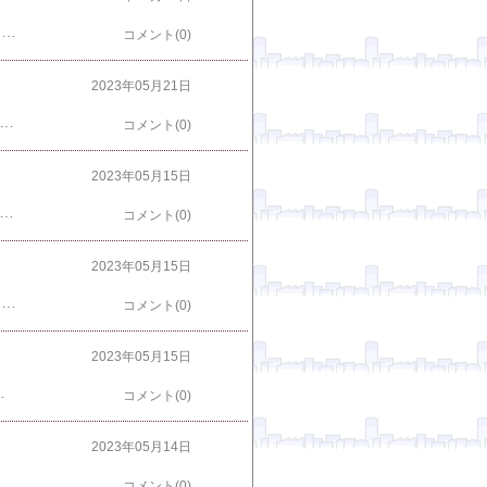
その他 瓶詰 はこちらから ＜--- クリックピックアップ商品 ↓おすすめ海鮮詰め合わせ！【割引送料込】贈り物に大人気！！ 独身貴族 生珍味12本詰め合わせ【海の豪華な瓶詰】【父の日 母の日 敬老の日 夏ギフト ギフト お中元 お歳暮 卒業 入学 御祝 ご飯のお供 酒の肴 おつまみ のし対応 】 楽天で購入 磯じまん 和の瓶詰めセット RK-30【父の日/お中元/出産内祝い/お礼/内祝い/快気祝い/香典返し】 楽天で購入
コメント(0)
2023年05月21日
-- クリックピックアップ商品 ↓＼ クーポン 配布中／ 缶つま おつまみ 缶詰 選べる 6缶 詰め合わせ セット 【 送料無料 沖縄以外】 国分 K&K 高級 おつまみセット 肉 魚 酒のつまみ 惣菜 常温保存 長期保存 防災 備蓄 非常食 保存食 贈り物 プレゼント 実用的 内祝い お返し お礼 ギフト 楽天で購入 ※送料込※【ホーメル 減塩スパム ケース（24缶）】 楽天で購入
コメント(0)
2023年05月15日
ちらから ＜--- クリックピックアップ商品 ↓ホタテグラタン 200g 宮城県石巻市産 1個 6個 12個 まとめ買い 国産 帆立 冷凍 惣菜 使い捨て 容器 レンジ 簡単 手軽 ギフト 送料無料 ボンキッシュ 楽天で購入 冷凍グラタン（3種×2袋） 楽天で購入
コメント(0)
2023年05月15日
その他 干物 はこちらから ＜--- クリックピックアップ商品 ↓【まだ間に合う】敬老の日 ギフト 送料無料 お誕生日 プレゼント 白身のトロ のどぐろ！ 風呂敷包み 島根 近海地魚 祝い鯛 ( 蓮子鯛 ) のど黒 ( ノドグロ 赤むつ ) いか 沖ぎす 干物 銀だら さわら 銀鮭 西京みそ漬 セット お歳暮 贈答 海鮮 お取り寄せ 楽天で購入 干物 魚 5魚種10枚 干物セット 無添加ひもの詰め合わせ 訳あり 金目鯛入り ノドグロも 送料無料 当店1位ギフト 静岡県沼津加工 産地直送 魚セット コスパ推し 楽天で購入
コメント(0)
2023年05月15日
ョーザ ぎょうざ 富山 みんみん 惣菜 中華 冷凍チャーハン お昼ご飯 ランチ 夕飯 夜食 お弁当 レンジ調理 夏休み 楽天で購入
コメント(0)
2023年05月14日
催中☆ すかいらーく 通販 バーミヤン チャーハン 冷凍 本格 炒飯 4袋 1P 当たり 約1~2人前 ちゃーはん 焼き飯 レンジで簡単温めるだけ 冷凍食品 買い溜め 楽天で購入 【50％OFFクーポンで3,495円☆】 バーミヤン オールスターセット ［キムチ炒飯・本格炒飯・小籠包・肉焼売・カレービーフン・本格生餃子 6種6品］冷凍食品 お得なセット ギフト 楽天で購入
コメント(0)