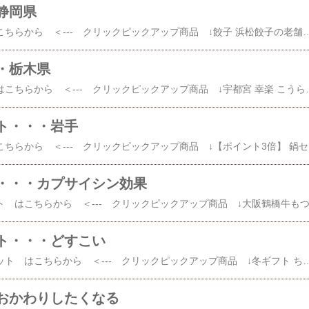
静岡県
その他 浜松餃子 はこちらから ＜--- クリックピックアップ商品 ↓餃子 浜松餃子の老舗「石松」の餃子60個（20個×3袋） 石松ぎょうざ 送料無料 ギョーザ ぎょうざ 中華 人気 中元 お中元 御中元 歳暮 お歳暮 御歳暮 父の日 母の日 ギフト お取り寄せ楽天で購入【餃王座グランプリ優勝】お試しセット昼+夜+深夜24個 (
・栃木県
その他 宇都宮餃子 はこちらから ＜--- クリックピックアップ商品 ↓宇都宮 幸楽 こうらく冷凍生餃子5人前×2個 送料無料楽天で購入宇都宮餃子 餃子 
ト・・・岩手
その他 ひっつみ はこちらから ＜--- 
・・・カプサイシン効果
ト・・・どすこい
その他 ちゃんこ鍋セット はこちらから ＜--- クリックピックアップ商品 ↓冬ギフト ちゃんこ鍋セット お取り寄せ 送料無料 鍋セット ギフト ちゃんこ鍋 予約 プレゼント 材料 鍋具材 冷凍 居酒屋 レストラン 食堂 カラオケ店 学園祭 移動販売 模擬店 ゴルフ場 お弁当のおかず 夕食 ランチ 昼食 パーティー 食堂 楽天で購入 【お鍋1つでOK♪】【送料無料】 国産豚+名古屋コーチンちゃんこ 鍋セット 天山の京風ちゃんこ鍋セット 【楽ギフ_のし宛書】京都 贈り物 のし対応 プレゼント 簡単セット 母の日 父の日 お中元 
おかわりしたくなる