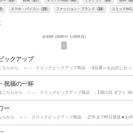
ちゃ
29
雑貨
17
キッチン用品
45
インテリア
28
寝具
2
0
スマホ・パソコン
24
ファッション・ブランド
34
コミックNO.
事
全49件 (49件中 1-49件目)
1
ピックアップ
その他 冷凍食品 はこちらから ＜--- クリックピックアップ商品 ↓9品選べるお試しセット ギフト 惣菜 お惣菜 お試し セット 冷凍食品 お弁当 おかず 詰め合わせ 食品 福袋 冷凍惣菜 お歳暮 冷凍 業務用 おつまみ 煮物 和風 洋
・祝福の一杯
その他 贅沢茶漬け はこちらから ＜--- クリックピックアップ商品 ↓【母の日 ギフト 365日出荷！ 】高級お茶漬けセット 金目鯛、うなぎ、
ワー