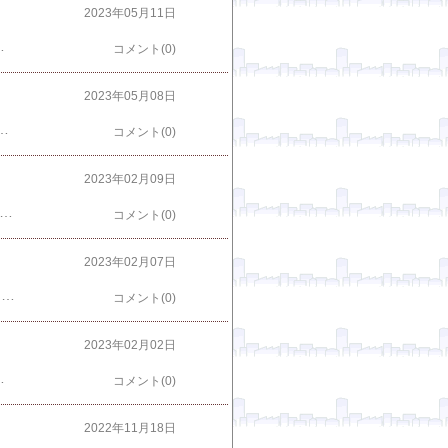
2023年05月11日
8個入り×3パック)初代しげの浜松餃子 ぎょうざ ギョウザ 冷凍 手造り おつまみ おかず ［ラッピング・のし対応不可］［送料無料］ にんにく度:やさしい ・強い ・最強楽天で購入
コメント(0)
2023年05月08日
の街 宇都宮 名店38店舗から選べる餃子5店舗（10人前セット） 専用タレ・ラー油付き！ 送料無料 | ギョウザ ギョーザ ぎょうざ 宇都宮 餃子 有名 母の日 父の日 お中元 御中元 餃子 プレゼント ギフト お祝い 内祝い お返し お土産 食べ比べ お取り寄せ楽天で購入
コメント(0)
2023年02月09日
クリックピックアップ商品 ↓【ポイント3倍】 鍋セット ひっつみ鍋 鶏だんご鍋 冷凍食品 レンチン 時短 夜食 冷凍 送料無料 温めるだけ レンジで簡単調理 お取り寄せ グルメ 岩手 遠野 郷土料理 銀河亭 昼食 御祝 贈り物 プレゼント あったか 楽天で購入 ＼お買い物マラソ 10％OFF／ もちもちひっつみ 4個セット スープ付き 8人前 ひっつみ すいとん 鍋 楽天で購入 南部かしわぷるるんひっつみ鍋 ( 2,300g ) 冷凍 九戸屋肉店 鶏肉 鍋セット 岩手 盛岡市岩手県産ギフト 楽天で購入
コメント(0)
2023年02月07日
その他 キムチ鍋セット はこちらから ＜--- クリックピックアップ商品 ↓大阪鶴橋牛もつキムチ鍋セット (牛もつミックス400g（200g×2）、特製もつ鍋スープ200g、白菜キムチ250g、鍋用うどん170g ) 冷凍便 【送料無料】／モツ鍋 鍋 辛い ピリ辛 簡単調理 きむち ギフト 贈り物 プレゼント 楽天で購入 韓国風キムチ鍋セット お肉とスープと自家製キムチ味噌鍋セット［2-3名様用］チゲ鍋 キムチチゲ 鶏肉 国産 キムチ 鍋セット ヤンニョンジャン 楽天で購入 韓国キムチもつ鍋セット（2～3人前）2点同時購入で送料無料。3点購入で豪華オマケ付き。シマチョウと白菜キムチが入った高麗食品自信のモツ鍋セット【キムチ 韓国料理 辛すぎない 本格 キムチ鍋 キムチチゲ もつ鍋 甘辛 濃厚 ホームパーティー てっちゃん鍋】【冷凍】 楽天で購入
コメント(0)
2023年02月02日
お歳暮 楽天で購入 創業以来30年以上守り続けているちゃんこ鍋！時津風部屋の力士も食べています【2人前】 ちゃんこ鍋 ちゃんこ 鍋 セット 鍋セット 簡単 相撲料理 ギフト 贈り物 お祝い 誕生日 内祝い 退職祝い プレゼント お取り寄せグルメ 人気 国産 ヘルシー 送料無料 楽天で購入
コメント(0)
2022年11月18日