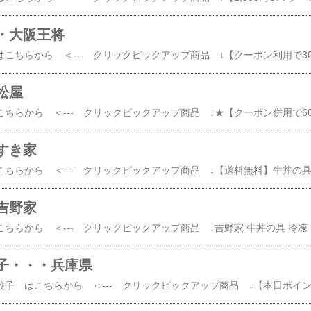
・大阪王将
松屋
すき家
吉野家
その他 牛丼の具 はこち
子・・・兵庫県