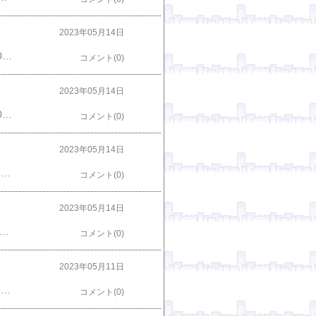
2023年05月14日
その他 チャーハン はこちらから ＜--- クリックピックアップ商品 ↓【クーポン利用で30％オフ！】※2023年5月16日1:59まで＜大阪王将 選べる! 炒めチャーハン/カレーチャーハン12袋＞送料無料 冷凍食品 通販 お取り寄せ お取り寄せグルメ 中華 仕送り レンチン 簡単調理 福袋 母の日 父の日 お中元 2023年 プレゼント 炒飯 焼き飯楽天で購入【クーポン利用で880円オフ！】※2023年5月16日9:59まで＜大阪王将裏ミラクルセット＞送料無料 冷凍食品 冷凍餃子 通販 お取り寄せ お取り寄せグルメ 中華 仕送り レンチン 簡単調理 福袋 プレゼント 母の日 父の日 お中元 2023年 ぎょうざ ギョウザ ギョーザ 炒飯楽天で購入【期間限定＜ポイント10倍！＞】※2023年5月16日1:59まで＜大阪王将 チャーレンジャーセット＞送料無料 冷凍食品 通販 お取り寄せ 中華 仕送り 簡単調理 レンチン チャーハン 炒飯 焼き飯 ごはん 福袋 プレゼント 母の日 父の日 お中元 2023年 大容量 まとめ買い楽天で購入
コメント(0)
2023年05月14日
その他 牛丼の具 はこちらから ＜--- クリックピックアップ商品 ↓★【クーポン併用で60%オフ！15,000円→5,899円！先着数量限定！冷凍白飯1kgおまけ】松屋 牛めしの具プレミアム仕様30食 牛丼の具 時短 レンチン 単身赴任 牛めし 冷凍食品 冷凍 おかず セット 冷食 お惣菜 惣菜 牛丼 肉 仕送り ギフト 手土産 プレゼント セール 送料無料楽天で購入新牛めしの具(プレミアム仕様)32個セット【牛丼の具】 グルメ 冷凍食品 冷凍 おかず セット 冷食 お惣菜 牛丼 肉 業務用 惣菜 お弁当 絶品 お試し お取り寄せ楽天で購入
コメント(0)
2023年05月14日
その他 牛丼の具 はこちらから ＜--- クリックピックアップ商品 ↓【送料無料】牛丼の具20パックセット すき家 牛丼の具 急速冷凍 湯煎 冷食 レンチン 一人前 おかず 冷凍食品楽天で購入【期間限定】10パックセット すき家 牛丼の具冷凍食品 牛肉 おかず 惣菜 冷食 急速冷凍 お弁当【S8】楽天で購入
コメント(0)
2023年05月14日
らから ＜--- クリックピックアップ商品 ↓吉野家 牛丼の具 冷凍 牛丼 1袋（120g）×10袋 楽天で購入 期間限定おまけつき！吉野家 冷凍牛丼の具 並盛120g×10袋 お試し おつまみ 昼ごはん 冷凍食品 お弁当 おかず クール宅急便 ギフトにも 仕送り のし対応 【送料込み】 楽天で購入
コメント(0)
2023年05月11日
その他 神戸味噌だれ餃子 はこちらから ＜--- クリックピックアップ商品 ↓【本日ポイント2倍】餃子 味噌だれ付 50個 800g 神戸 名物 イチロー餃子 ひとくち餃子 冷凍餃子 冷凍食品 ギフト 惣菜 あす楽 仕送りセット 食品 一人暮らし 神戸土産 餃子セット うまい 餃子 こだわり お取り寄せ 神戸餃子 [餃子50個] 贈答 母の日 父の日 お祝い楽天で購入【本日ポイント2倍】贈答品で人気！化粧箱入 イチロー餃子 神戸味噌だれ餃子14個 楽天総合1位 餃子部門1位 冷凍餃子 業務用 フードロス 訳あり 在庫処分 食品 コロナ 食品 食品ロス 中華 [餃子14個] 餃子セット うまい 餃子 こだわり お取り寄せ 箱入り 神戸餃子楽天で購入
コメント(0)