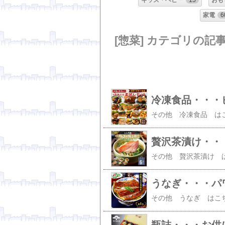
キッズ・ベビー
15
おも
家電
6
[惣菜] カテゴリの記
冷凍食品・・・
贅沢茶漬け・・
うなぎ・・・パ