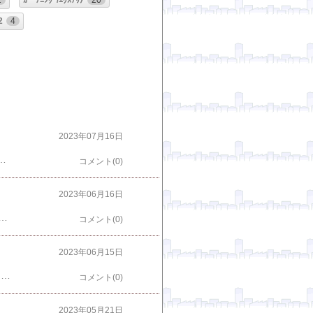
2
ｶﾞｰﾃﾆﾝｸﾞ/ｴｸｽﾃﾘｱ
20
2
4
2023年07月16日
風 中華 肉 魚 野菜 楽天で購入 吉野家 公式【送料込み】大人気6品11袋セット【冷凍】(牛丼2袋 豚丼 2袋 牛焼肉丼 2袋 親子丼 2袋 焼鶏丼 2袋 紅生姜1袋入) お試し 冷凍食品 お弁当 ギフトにも 仕送り のし対応 楽天で購入 9/4/23:59までポイント10倍確定！無塩or有塩が選べる♪送料無料3,590円～ 骨取り サバ切身 たっぷり2kg食べ放題♪ 骨とり 骨なし 鯖 さば 冷凍食品 楽天で購入
コメント(0)
2023年06月16日
まぐろ、鮭、いわし、磯海苔 送料無料 誕生日プレゼント あす楽 ははの日 父の日 2024 花 出産内祝い お返し 結婚 男性 女性 彼氏 彼女 お祝い お礼 お供え ありがとう クーポン 魚 海鮮 グルメ 早割 楽天で購入 【母の日 ギフト 365日出荷！ 】高級お茶漬けセット (8種類セット)金目鯛、まぐろ、鰻、鮭、いわし、磯海苔、焼海老、鮎 送料無料 食べ物 誕生日プレゼント 出産内祝い あす楽 結婚 花 父の日 2024 男性 女性 彼氏 彼女 お返し お礼 香典返し お供え クーポン 早割 楽天で購入
コメント(0)
2023年06月15日
その他 うなぎ はこちらから ＜--- クリックピックアップ商品 ↓正午まで即日発送★お中元 ギフト 土用 丑の日 プレゼント 楽天1位の南九州ブランドうなぎ蒲焼き特大サイズ送料無料2,999円～！2尾入り500円OFF！3尾入り1,200円OFF！4尾入り2,000円OFF！高級ギフトBOXも追加300円で対応！ウナギ 鰻 敬老 楽天で購入 うなぎ 敬老の日ギフト 化粧箱入★特大にほんうなぎ蒲焼き200g×2尾or カット100g×4切or 刻み100g×5食！[台湾産4人前] 2個で500円OFFクーポン有！ 御中元 お中元 土用の丑の日 還暦 敬老の日 ギフト プレゼント ウナギ 鰻 創業60年以上 楽天で購入
コメント(0)
2023年05月21日