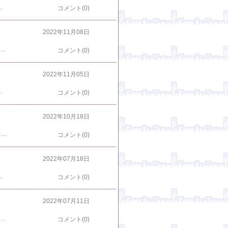
80g×3パック 送料無料 澤田食品ふりかけ 澤田食品 生ふりかけ 小袋 父の日 ギフト 全国ふりかけグランプリ メール便限定 着日指定不可 ポイント消化 森源商店 楽天で購入
コメント(0)
2022年11月08日
子 10本セット (5本×2袋) ［ おつまみ お取り寄せグルメ 手羽先餃子 お試し 鶏肉 国産 バーベキュー BBQ ご飯のおかず ギフト プレゼント にんにく不使用 人気餃子ランキング1位 ］ ※冷凍限定 送料無料 楽天で購入 【3年連続グルメ大賞受賞】北海道の豪華海鮮7点 セット 笑【送料無料】誕生日プレゼント 人気 内祝い お返し ギフト 北海道 食べ物 食品 おつまみ 高級 海鮮 詰め合わせ お取り寄せグルメ 出産 結婚 祝い 70代 贈答 贈り物 お歳暮 御歳暮 父親 母親 男性 女性 イクラ 楽天で購入
コメント(0)
2022年11月05日
ス鶏 すき焼きセット [4人前]■生鮮品■宮崎 お取り寄せグルメ お取り寄せ 肉 お鍋【宮崎県産】【お鍋】【鶏肉】【贈り物】【お歳暮】【ギフト】 楽天で購入
コメント(0)
2022年10月18日
その他 ごはんに混ぜるだけ はこちらから ＜--- クリックピックアップ商品 ↓（送料無料）鶏めしの素 2合用 2パックセット（出来上がった白いご飯に混ぜるだけ）（鶏飯の具 とりめし かしわめし かしわ飯 大分県 ご当地 1000円 ぽっきり ポッキリ）（メール便発送で送料無料） 楽天で購入 (送料無料)高菜鶏めしの素 2合用 2パックセット(出来上がった白いご飯に混ぜるだけ)(たかな鶏飯の具 とりめし かしわめし かしわ飯 大分県 ご当地 1000円 ぽっきり ポッキリ)(メール便発送で送料無料) 楽天で購入
コメント(0)
2022年07月18日
.5倍（45g×15個）口中に肉汁溢れる！ ギフト 惣菜 中華 点心 京都 お取り寄せ 送料無料 グルメ しゅうまい おつまみ 食品 冷凍 お弁当 おかず お歳暮 御歳暮 楽天で購入
コメント(0)
2022年07月11日
国の贅沢おでん」5袋入り（5人前） 送料無料（北海道・沖縄を除く） 楽天で購入 静岡 おでん 送料無料 ギフト 1人前 7種類 10人前 贈答 マツコの知らない世界 しぞーかおでん ソウルフード 業務用 レトルト 常温保存 お土産 おみやげ 惣菜 たまご 牛すじ 大根 具 品種 黒はんぺん お取り寄せ ご当地 父の日 非常食 楽天で購入
コメント(0)