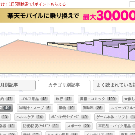
分け！1日5回検索で1ポイントもらえる
月別記事
カテゴリ別記事
よく読まれている
予約
47
ゴルフ用品
48
旅行
47
書籍・コミック
100
★催し
菜
49
味噌汁・スープ
6
漬物
10
調味料
26
スイーツ/フル
13
ヘルスケア
14
ﾎﾋﾞｰ/ｷｬﾗｸﾀｰｸﾞｯｽﾞ
49
ゲーム本体・ソフト
1
楽器
13
防犯/防災/ｱｳﾄﾄﾞｱ
32
スポーツ
20
車用品・バイク用品