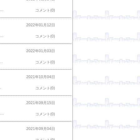
】選べる5枚プレミアムピザセット※北海道、沖縄は別途送料【PIZZAREVO(ピザレボ)】 ☆ ギフトにも最適楽天で購入あす楽【送料無料】神戸ピザ5枚！特袋 ｜ レストランで作る手作り本格ピザ 冷凍ピザ ピザ 冷凍ピザ 冷凍ピッツァ ピザ生地 手作り チーズ 宅配ピザ ピッツァ 冷凍 宅配 ぴざ セット イタリアン クリスピー ソーセージ ツナ ツナマヨ 照り焼き グリル野菜 PIZZA楽天で購入本格ピザ ピザ5枚セット 食べるオリーブオイル コンフィドーロ 30g付き シェフ 手作り ピザセット クリスピーピザ PIZZA ピザ お試しセット 冷凍 生地 イタリア 無添加 チーズ セルロース不使用 イタリア料理 ギフト楽天で購入
コメント(0)
2022年01月12日
包 焼小龍包 小籠包 初回限定お試しセット(選べる2種類) 横浜中華街 王府井からお届け！お取り寄せグルメ 御取り寄せ 誕生日 内祝い 訳あり 中華 中華点心！初回限定訳あり コロナ 応援 おうち時間 冬ギフト 冬グルメ楽天で購入生小籠包（ショウロンポウ） 6個入マイナス30℃で急速冷凍しました[餃子の王国]楽天で購入
コメント(0)
2022年01月03日
 600g コマトッポギ ＜韓国トック・韓国トッポキ＞楽天で購入【送料無料】 トッポギ 韓国食品 韓国料理 韓国 お取り寄せ ミールセット ミールキット 冷凍 2人前 レシピ付き 【李朝園】楽天で購入
コメント(0)
2021年10月04日
送料無料】極上霜降り ハンバーグ 【雪の華】 9個化粧箱入り 上質な黒毛和牛の肉汁たっぷり お歳暮 に喜ばれる お歳暮ギフト お肉の拘り プレゼント 肉 ギフト お中元 御中元 内祝い お歳暮 母の日 父の日 敬老の日 ご贈答 お取り寄せ グルメ楽天で購入
コメント(0)
2021年09月15日
- クリックピックアップ商品 ↓味の素 おかゆ レトルト 白がゆ/梅がゆ/玉子がゆ/小豆がゆ 4種から選べる 27袋セット(9袋単位選択)レトルトおかゆ お粥 国産コシヒカリ 和食 常温保存 低カロリー 長期保存 保存食 防災 食品 食べ物 朝食 夜食 楽天で購入 ＼ クーポン 配布中／ レトルト食品 おかゆ 雑炊 旨み 8種24食 詰め合わせ セット 【 送料無料 沖縄以外】 テーブルランド レトルト 惣菜 常温保存 和風 スープ お粥 レンジ 湯煎 一人暮らし 高齢者 仕送り 備蓄 保存食 非常食 母の日 2024 父の日 ギフト 楽天で購入
コメント(0)
2021年09月04日
帆立 昆布 こんぶ 佃煮 つくだ煮 セット 酒の肴 保存食 水産加工 楽天で購入 【 佃の佃煮 】 お味見 セット ギフト お茶漬け 父の日 お中元 御中元 中元 カード 内祝 贈り物 佃煮 敬老 お取り寄せ お歳暮 グルメ 内祝 プレゼント 贈答用 プレゼント ギフト お礼 冬 夏 ギフト 楽天で購入