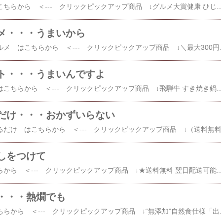
その他 ふりかけ はこちらから ＜--- クリックピックアップ商品 ↓グルメ大賞健康 ひじき 生ふりかけ 3袋(ゆうメール)1080円 送料無料 【レビュー高評価4.74！7,141件頂きました！美味しく楽しく栄養補給を♪】 [ひじき / ヒジキ / 鮭 / ちりめん / 明太子 / ますよね ] 楽天で購入 いか昆布 
メ・・・うまいから
その他 お取り寄せグルメ はこちらから ＜--- クリックピックアップ商品 ↓＼最大300円OFFクーポン配布中／ 楽天ランキング1位 ★ 手羽餃
ト・・・うまいんですよ
その他 すき焼き鍋 はこちらから ＜--- クリックピックアップ商品 ↓飛騨牛 すき焼き鍋セット 2人前 ヒルナンデスで紹介されました！《冷蔵でお届け》 送料無料牛肩ロース300g/ 生野菜 /割下/糸蒟蒻ギフト 贈り物 セット プレゼント ランキング 1位 楽天で購入 宮崎県産エビ
だけ・・・おかずいらない
しをつけて
その他 焼売 はこちらから ＜--- クリックピックアップ商品 ↓★送料無料 翌日配送可能★ 崎陽軒 シウマイ 30個 (15個入り×2箱) 横浜 キヨウケン 真空パック シュウマイ 焼売 横浜名物 崎陽軒のシウマイ 崎陽軒シウマイ ギフト 内祝 楽天で購入 【楽天ランキング7冠】肉汁 焼売 ジャンボ シュウマイ 大きい 通常の1
・・・熱燗でも
その他 おでん はこちらから ＜--- クリックピックアップ商品 ↓“無添加”自然食仕様「出雲