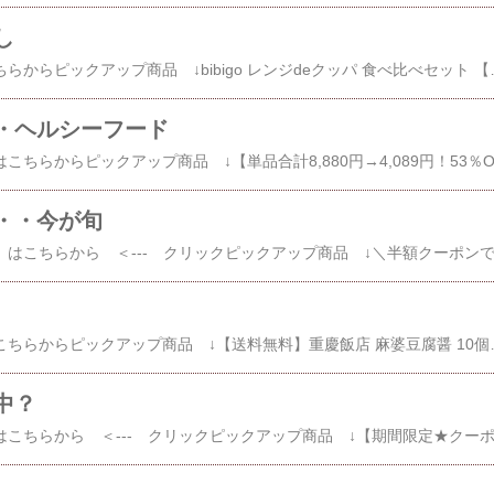
し
その他 クッパ はこちらからピックアップ商品 ↓bibigo レンジdeクッパ 食べ比べセット 【公式】 
・ヘルシーフード
・・今が旬
その他 麻婆豆腐 はこちらからピックアップ商品 ↓【送料無料】重慶飯店 麻婆豆腐醤 10個セット（マーボードウフジャン）麻婆豆腐の素 横浜中華街 麻辣 四川料理楽天で購入【
中？