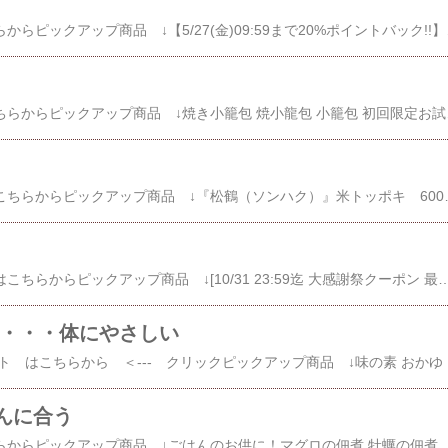
その他 ピザ はこちらからピックアップ商品 ↓【5/27(金)09:59まで20%ポイントバック!!】【送料込み
その他 小籠包 はこちらからピックアップ商品 ↓焼き小籠
その他 トッポキ はこちらからピックアップ商品 ↓『松鶴（ソンハク）』米トッポキ
その他 ハンバーグ はこちらからピックアップ商品 ↓[10/31 23:59迄 大感謝祭クーポン 最大3,900円OFF] 祝レビュー5,000件超 Zipで紹介 楽天1位 こだわり 無添加 牛肉 100% ゆうぜん ハンバーグ 150g×6食 お試し セット 冷凍 食品 惣菜 お取り寄せグルメ テレビ雑誌で話題 おかず 通販 送料無料楽天で購入お歳暮ギフト 肉 TBS Nスタで紹介＼最大1500円OFFクーポン／ 敬老の日 黄金比率 ハンバーグ4個 メンチカツ 4個 お試し セット 1kg 訳あり 福袋 2022 | 送料無料 | 肉 お取り寄せグルメ 国産 和牛 出産内祝い 内祝い プレゼント ギフト 冷凍 グルメ お肉 肉の日 食品楽天で購入【
ト・・・体にやさしい
その他 おかゆ レトルト はこちらから ＜--
んに合う
その他 佃煮 はこちらからピックアップ商品 ↓ごはんのお供に！マグロの佃煮 牡蠣の佃煮 ほたて佃煮 合計3袋の 魚介佃煮セット 魚介 3種 の味を楽しめます。メール便 お試し 送料無料 鮪 まぐろ マグロ かき カキ ほたて ホタテ 