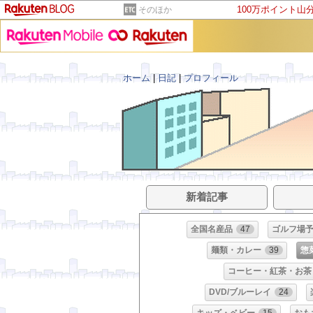
100万ポイント山
そのほか
ホーム
|
日記
|
プロフィール
新着記事
全国名産品
47
ゴルフ場
麺類・カレー
39
惣
コーヒー・紅茶・お茶
DVD/ブルーレイ
24