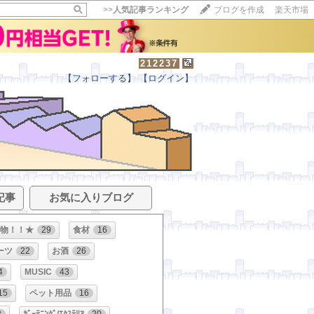
>>
人気記事ランキング
ブログを作成
楽天市場
212237
【フォローする】
【ログイン】
記事
お気に入りブログ
物！！★
29
食材
16
ーツ
22
お酒
26
4
MUSIC
43
15
ペット用品
16