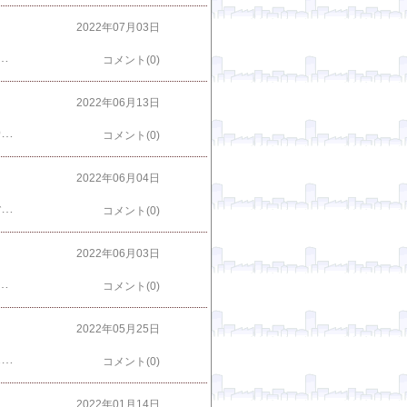
2022年07月03日
ビビゴ レンジクッパ 【 コムタン スンドゥブ カルビクッパ 各2個 】 クッパ 簡単 レンチン 韓国 韓国料理 常温 楽天で購入 焼肉屋直伝 カルビクッパ(350g*2コセット) 楽天で購入 焼肉屋直伝 ユッケジャンクッパ(350g*2コセット) 楽天で購入
コメント(0)
2022年06月13日
その他 ところてん はこちらからピックアップ商品 ↓【単品合計8,880円→4,089円！53％OFF】ところてん 伊豆河童 ダイエット 30食 タレなし 糖質制限 糖質カット 国産 高品質ところてん リピーター 業務用 柿田名水 突き済み 小袋入 低カロリー 低糖質 ヘルシー 食物繊維 便秘解消 無添加 お取り寄せ 血管プラーク 動脈硬化 楽天で購入 ところてん楽天ランキング1位 高品質ところてん130g 5セット(10個)-20セット（40個） あごだし 黒みつ＆きなこ 柚みつ 伊豆 栄養 お祝い 贈り物 お歳暮 お中元 海産物 海藻 寒天 健康 贈答用 ダイエット タレ トコロテン 心太 美容 真島消化器クリニック やみつきところてん 楽天で購入
コメント(0)
2022年06月04日
その他 もつ鍋セット はこちらから ＜--- クリックピックアップ商品 ↓＼半額クーポンで3,380円送料無料！／【博多牛もつ鍋セット！ホルモン1kg】焼肉にも！超メガ盛り4-6人前│250g×4袋 送料無料 選べる 4種スープ もつ鍋 モツ鍋 もつなべ モツナベ ホルモン 鍋 マイニチトッカ 冷凍食品 お取り寄せ ギフト プレゼン 食いしんぼう祭 楽天で購入 博多若杉 牛もつ鍋セット 2〜3人前/3〜4人前/4〜5人前 国産牛モツ 送料無料【2セット以上おまけ】 c1 ちゃんぽん麺付き モツ鍋 老舗 お取り寄せ ギフト プレゼント 贈り物 誕生日 お祝い 内祝い 高級 老舗 冷凍 食品 おつまみ 食べ物 グルメ 博多 九州 お歳暮 楽天で購入 ＼あす楽／ 【マツコの知らない世界で紹介】博多もつ鍋 がばい 黒毛和牛もつ鍋セット（2〜3人前/400g）国産牛もつ鍋 もつなべ セール 送料無料 鍋セット 宅鍋 鍋パーティー 牛肉 取り寄せグルメ もつ鍋 博多 ギフト プレゼント ホルモン 贈り物 最強翌日配送 2025 お歳暮 楽天で購入
コメント(0)
2022年06月03日
送料無料】麻婆豆腐6袋セット！レンジか湯煎で簡単にお召し上がりいただけます！中華 ギフト プレゼント パーティー 四川料理 結婚お祝い 簡単調理 調理済み 中国料理 お取り寄せグルメ 真空パック お祝い 贈答品 中華惣菜 冷凍中華 時短 花椒 簡単調理楽天で購入新宿中村屋 本格四川 辛さ、ほとばしる麻婆豆腐 レンジ用 6袋(1袋160g) レトルト 中華 料理の素 ポイント消化 送料無料 お試し バラ売り楽天で購入
コメント(0)
2022年05月25日
その他 串カツ田中 はこちらから ＜--- クリックピックアップ商品 ↓【期間限定★クーポン利用で50％OFF】串カツオールスター 50本セット 串カツ 手軽 簡単 揚げ調理 大容量 詰め合わせ 冷凍 食品 冷凍食品 おかず 惣菜 揚げ物 お弁当 誕生日 おかずに お弁当に 便利 お試し おためし ブラックフライデー SALE セール 楽天で購入 大阪 串かつ 串カツ 串揚げ 送料無料 36本セット 12種類 冷凍 2度漬け禁止 パーティ ソース付 ギフト 楽天で購入
コメント(0)
2022年01月14日