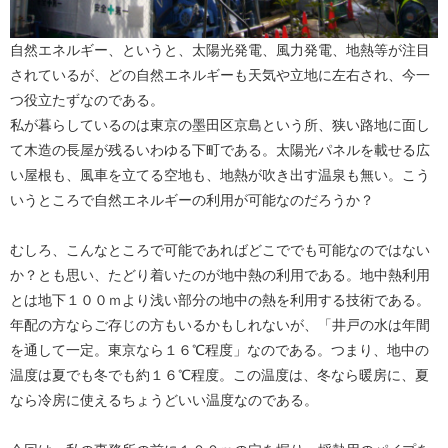
自然エネルギー、というと、太陽光発電、風力発電、地熱等が注目
されているが、どの自然エネルギーも天気や立地に左右され、今一
つ役立たずなのである。
私が暮らしているのは東京の墨田区京島という所、狭い路地に面し
て木造の長屋が残るいわゆる下町である。太陽光パネルを載せる広
い屋根も、風車を立てる空地も、地熱が吹き出す温泉も無い。こう
いうところで自然エネルギーの利用が可能なのだろうか？
むしろ、こんなところで可能であればどこででも可能なのではない
か？とも思い、たどり着いたのが地中熱の利用である。地中熱利用
とは地下１００ｍより浅い部分の地中の熱を利用する技術である。
年配の方ならご存じの方もいるかもしれないが、「井戸の水は年間
を通して一定。東京なら１６℃程度」なのである。つまり、地中の
温度は夏でも冬でも約１６℃程度。この温度は、冬なら暖房に、夏
なら冷房に使えるちょうどいい温度なのである。