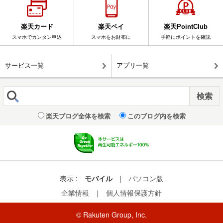
楽天カード
楽天ペイ
楽天PointClub
スマホでカンタン申込
スマホをお財布に
手軽にポイントを確認
サービス一覧
アプリ一覧
楽天ブログ全体を検索
このブログ内を検索
表示 :
モバイル
|
パソコン版
企業情報
｜
個人情報保護方針
© Rakuten Group, Inc.