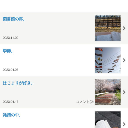
図書館の席。
2023.11.22
季節。
2023.04.27
はじまりが好き。
2023.04.17
コメント(2)
雑踏の中。