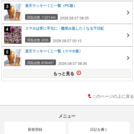
楽天ラッキーくじ一覧（PC版）
閲覧総数 11201444
2026.08.07 08:35
スマホは常に手元に・微笑み返したくなる千日紅
閲覧総数 2255
2026.08.07 00:10
楽天ラッキーくじ一覧（スマホ版）
閲覧総数 8780457
2026.08.07 08:36
もっと見る
このページの上に戻る
メニュー
新規登録
日記を書く