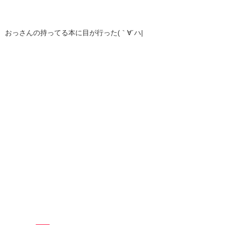
おっさんの持ってる本に目が行った(｀∀´ハ|