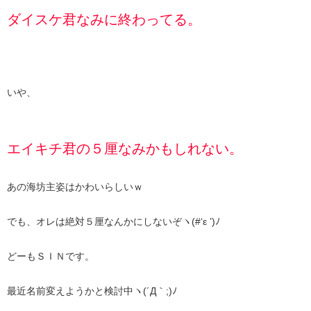
ダイスケ君なみに終わってる。
いや、
エイキチ君の５厘なみかもしれない。
あの海坊主姿はかわいらしいｗ
でも、オレは絶対５厘なんかにしないぞヽ(#‘ε ’)ﾉ
どーもＳＩＮです。
最近名前変えようかと検討中ヽ(´Д｀;)ﾉ