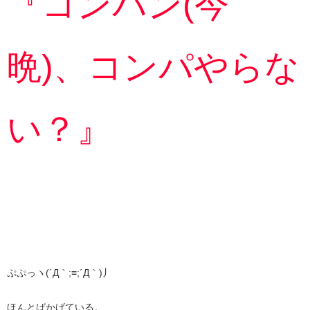
『コンパン(今
晩)、コンパやらな
い？』
ぷぷっヽ(´Д｀;≡;´Д｀)丿
ほんとばかげている。