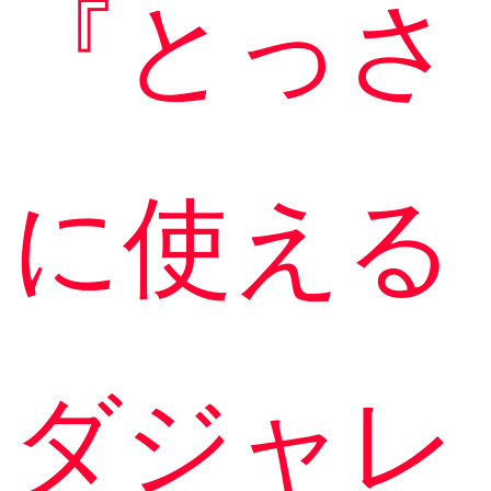
『とっさ
に使える
ダジャレ