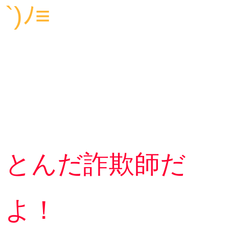
`)ﾉ≡
とんだ詐欺師だ
よ！