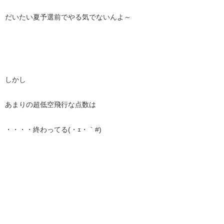
だいたい夏予選前でやる気でないんよ～
しかし
あまりの超低空飛行な点数は
・・・・終わってる(・ｪ・｀#)