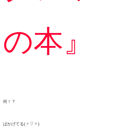
の本』
何！？
ばかげてる(〃▽〃)