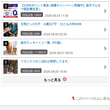
【3,000ポイント進呈×抽選キャンペーン実施中】楽天でんき
で固定費見直し
閲覧総数 19604
2026.08.04 11:00
元気だったK子・心配なT子・せともの市2026
閲覧総数 3266
2026.08.06 22:54
楽天ラッキーくじ一覧（PC版）
閲覧総数 11199678
2026.08.07 08:35
フロックスのこぼれが発芽してます。
閲覧総数 3408
2026.08.05 19:44
もっと見る
このページの上に戻る