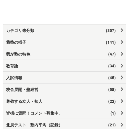
カテゴリ未分類
(357)
我塾の様子
(141)
我が塾の特色
(47)
教育論
(34)
入試情報
(45)
校舎展開・塾経営
(58)
尊敬する友人・知人
(22)
皆様に質問！コメント募集中。
(1)
北辰テスト 塾内平均（記録）
(21)