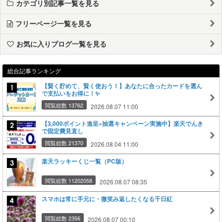
カテゴリ別記事一覧を見る
フリーページ一覧を見る
お気に入りブログ一覧を見る
総合記事ランキング
【賢く貯めて、賢く使おう！】あなたに合ったカードを選ん
で支払いをお得に！✨
閲覧総数 13762
2026.08.07 11:00
【3,000ポイント進呈×抽選キャンペーン実施中】楽天でんき
で固定費見直し
閲覧総数 21370
2026.08.04 11:00
楽天ラッキーくじ一覧（PC版）
閲覧総数 11202058
2026.08.07 08:35
スマホは常に手元に・微笑み返したくなる千日紅
閲覧総数 2356
2026.08.07 00:10