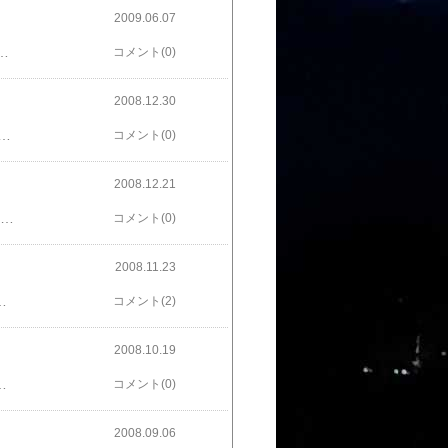
2009.06.07
フィルムを一切使用しないデジタルプロジェクターによる上映方式。スタジオ録音そのままの非圧縮サウンドと鮮明な映像をお楽しみいただけます。」とありますが、その実際の映像と音響は、言うなればDVDとBlu-ray位の差があり、同じ料金なら絶対にこちらを観るべきと思いました。 噂には聞いていましたが、デジタル上映は本当に素晴らしい。劇場の設備や雰囲気も良いので、今後の映画鑑賞は新宿バルト9に決定！お奨めです。ターミネーター4 T-600
コメント(0)
2008.12.30
ものがありますが、今回の作品には実写映像が頻繁に挿入され、少なからず違和感を感じました。 脚本的にも、もう少し膨らませる余地があったように思えますが、総合的には家族連れでも楽しめる作品だと思いますヨ。オススメです！（WALL・Eの太陽電池が充電完了した時の音がマッキントッシュの起動音だったので、自分的には一番笑えました。） ということで、今年のナンバーワン映画は自分勝手にダークナイトに決定！ 振り返ると、今年は昨年より劇場にて映画を観ることができました。子供の成長と共に自分の時間が増えてきたので（嬉しいような悲しいような）来年は気になる映画を一人でどんどん観に行きたいと思います。 それでは、今年も一年間ありがとうございました。皆さん、良いお年を！WALL・E ダンシングフィギュア
コメント(0)
2008.12.21
が家では初めてのBlu-rayとなる映画『ダークナイト』をフルHDで鑑賞。 PS3のゲーム画面の美しさは既に確認済みでしたが、DVDを遥かに凌駕する高画質に感動すら覚えます。 特にIMAX撮影による冒頭シーンや、中盤の見せ場である18輪トラックとバットポットのカーチェイスシーンは、高精細な上に画面の奥行きを感じさせる映像で迫力満点！ やはり、自分にとっては今年一番の映画。最高です。Blu-ray Disc再生環境をお持ちの方は、是非ご覧下さい！（ちなみに、自分はDVDを観る気がしなくなりました（泣）．．．）ダークナイト【Blu-rayDisc Video】ヒース・レジャーよ、永遠に。
コメント(0)
2008.11.23
ーンには、このてのヒーロー好きならきっとワクワクするはず。 劇中でも主人公の友人が同じ誘惑に駆られますが、私も可能なら装着してみたいと思いました！ ちなみに、エンドロール後に続編を予感させるところがありますので、次回作にも期待大です。（ＤＶＤもね！）アイアンマン等身大フィギュア．．．凄い！
コメント(2)
2008.10.19
で、人はひとりでは生きてゆけないことに気付けなかったのか？もしかしたら、わかっていたのかもしれませんが、それでも彼は荒野を目指しました。 出生の秘密・家庭不和等、クリスが全てを捨てて放浪に至った心情は理解できますが、アラスカという場所は、ひとりで暮らすには過酷すぎる土地でした。 見方によっては馬鹿な若者の無謀な冒険かもしれません。しかし、自分ひとりの力で大自然と対峙してみたいという純粋な高揚感は、アウトドア好きなら共感できるはず。 久しぶりに心に染みる映画、是非ご覧下さい。【荒野へ】ジョン･クラカワー著 映画の原作本です
コメント(0)
2008.09.06