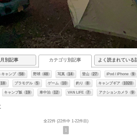
月別記事
カテゴリ別記事
よく読まれている
トキャンプ
58
野球
48
写真
14
登山
27
iPod / iPhone
9
18
プラモデル
5
ゲーム
10
釣り
8
キャンプギア
1020
キャンプ飯
19
車中泊
12
VAN LIFE
7
アクションカメラ
9
事
全22件 (22件中 1-22件目)
1