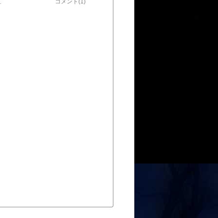
満載、ジェームス・キャメロンのファンになりました。 その他スピード、シザーハンズ 特別編など、ちょっと前の好きだった作品が目白押し！しばらく楽しめそうです。
コメント(1)