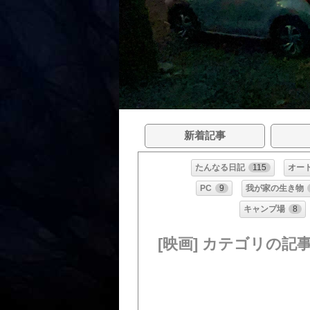
新着記事
たんなる日記
115
オー
PC
9
我が家の生き物
キャンプ場
8
[映画] カテゴリの記