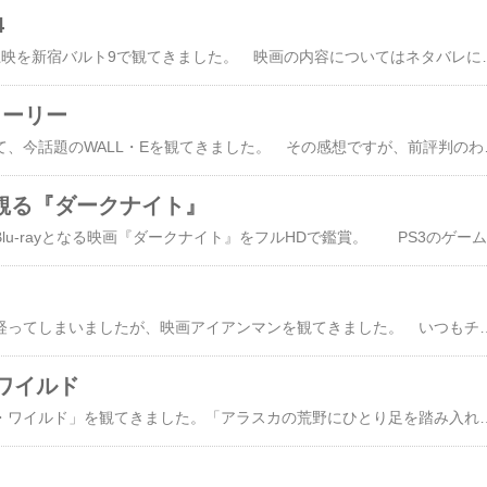
4
ターミネーター4先行上映を新宿バルト9で観てきました。 映画の内容についてはネタバレになるので特に書きませんが、今回のお楽しみはDLP：Degital Light Processingというデジタル上映を初体験できること。 劇場のHPによると「
ォーリー
今年最後の映画として、今話題のWALL・Eを観てきました。 その感想ですが、前評判のわりにはイマイチだったような．．．。 確かに、ピクサーの初期作品から観てきた者としてはＣＧ表現の進歩は凄まじい
scで観る『ダークナイト』
我
公開から２か月近く経ってしまいましたが、映画アイアンマンを観てきました。 いつもチェックしているPodcastで評判が良かったので、かなり期待して観たのですが、確かに細かいところを気にしなければ、とても面白かったです。 特に、パワードスーツ（この表現がピッタリ！）の開発過程や、それを装着するシ
ワイルド
映画「イントゥ・ザ・ワイルド」を観てきました。「アラスカの荒野にひとり足を踏み入れた青年。そして四か月後、うち捨てられたバスの中で死体となって発見される。その死は、やがてアメリカ中を震撼させることとなった。恵まれた境遇で育った彼は、なぜ家を捨て、荒野の世界に魅入られていったのか。」楽天BOOKデータベースより 映画の中で、「幸福が現実となるのは、それを誰かと分かち合った時」という一節が出てきます。 どんな旅でも、帰る場所があってこそ成立するもの。俗社会に嫌気がさして旅立った主人公クリスも、道中では様々な人々と触れ合います。 その最中