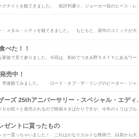
バットマンの新作ダークナイトを観てきました。 前評判通り、ジョーカー役のヒース・レジャーがとにか
話題の映画デトロイト・メタル・シティを観てきました。 もともと、原作のコミックが大好きだったので期待していたのですが、さすが松山ケンイチは上手いですね。デトロイト・メタル・シティ第６巻 デスノートの「Ｌ」役以上にはまっていて、このキャスティングは大正解だと思います。 ところで映画の感想はというと、原作のような過激さはさすがに無く、クラウザーさんを
 食べた！！
話題の映画ＵＤＯＮを家族で見て参りました。今回は、初めてつきみ野ＳＡＴＹにあるワーナー・マイカル・シネマズ つきみ野へ。観ている間、お腹がすかないようにはなまるうどんで腹ごしらえをしておいたのですが、エンドロールの最中、長男が思わず「うどん食いてぇ」と言ってしまい、隣のおじさんに笑われてしまいました
 発売中！
ＤＶＤになったので、早速観てみました。 ロード・オブ・ザ・リングのピーター・ジャクソン監督が、長年の夢を実現させて撮っただけあり、リアルな映像で最後まで飽きさせない映画になっています。 ところ
ブルース・ブラザーズ 25t
最近、欲しかったＤＶＤが続々と発売されるので映画ネタばかりですが、今年のトリはブルース・ブラザーズ 25thアニバーサリー・スペシャル・エディションです。 今回は新たな映像特典を収録した2枚組の25周
レゼントに貰ったもの
ロッキー・ホラー・ショー貰っちゃいました！ これはかなりカルトな映画で、以前から大好き（LDも買いました。今は観られ