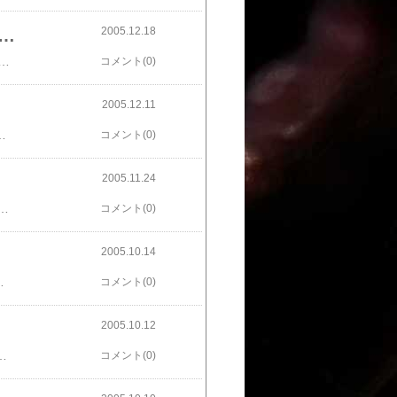
2005.12.18
ブ・ザ・リング コレクターズ・エディション トリロジーBOX
ード・オブ・ザ・リング コレクターズ・エディション トリロジーBOXをやっと手に入れました。 正月に３本通して観たい！（無理．．．。）
コメント(0)
2005.12.11
凄く良く出来ていて、キャラクターも面白く、次男はすぐにハマッてしまいました。（やっぱり、ティム・バートンは素晴らしい！） 次回作コープスブライドも楽しみです。
コメント(0)
2005.11.24
きました。 劇場でも観ましたが、やはり映像は最高です。最新のＣＧ技術はすごいですね。ルーカスはもう作らないと言っていますが、ぜひエピソード７、８、９も観てみたいものです。 ところで、ミレニアム・ファルコン号が出てるって本当ですか？知ってる方、教えて下さい。よろしくです。
コメント(0)
2005.10.14
くなって再登場のようです。個人的には今回のBOXの絵柄のほうが以前のよりかっこいいと思うんですが、いかかでしょうか？スター・ウォーズ トリロジー リミテッド・エディション
コメント(0)
2005.10.12
脚本がどうのとか、能書きはいりません。日本のアニメを素直に実写にしてみました的なノリが最高にイケてます。 チャウ・シンチーやってくれました。一家に一枚、カンフーハッスル！
コメント(0)