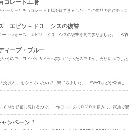
ョコレート工場
現在ヒット中の映画チャーリーとチョコレート工場を観てきました。この作品の原作チョコレート工場の秘密は、小学生の頃、図書室で借りてワクワクしながら読んだのですが、なぜか途中で返却したので結末は知らないままでした。 数ヶ月前、初めて予告編を観て、監督が大好きなティム・バートン（ビートルジュース以来のファン）、主演がジョニー・デップ（ スリーピー・ホロウ最高でし
ズ エピソ－ド３ シスの復讐
おくればせながらスター・ウォーズ エピソ－ド３ シスの復讐を見て参りました。 私的な感想として、映像的には文句なくシリーズ最高の出来！ファンにとってはニヤリとさせられるシーンも多数あり、早くＤＶＤで見直した
 ディープ・ブルー
うちの奥さんが見たいというので、ヨドバシカメラへ買いに行ったのですが、売り切れでした。こうなると、
土曜の夜、TVで映画「交渉人 」をやっていたので、観てみました。 SWATなどが登場し、話の内容もそこそこ面白い
最近、映画 マスク２のＣＭが頻繁に流れるので、１作目マスクのＤＶＤを購入し、家族で観賞しました。 この映画、たしかマイカル海老名のレイトショーで見たような気がしま
50キャンペーン！