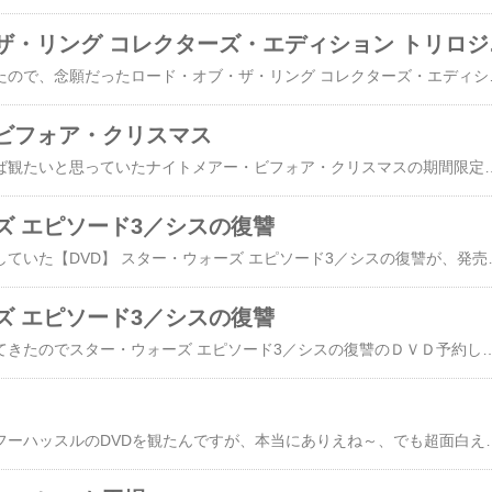
ロード・オ
低価格版が発売されたので、念願だったロ
ビフォア・クリスマス
以前から機会があれば観たいと思っていたナイトメアー・ビフォア・クリスマスの期間限定コレクターズ・エディションが発売されたので買ってみました。 モデルアニメとしては
ズ エピソード3／シスの復讐
楽天ブックスで予約していた【DVD】 スター・ウォーズ エピソード3／シスの復讐が、発売日の23日にちゃんと届
ズ エピソード3／シスの復讐
だんだん盛り上がってきたのでスター・ウォーズ エピソード3／シスの復讐のＤＶＤ予約してしまいました！ ところで、新作を予約したのは初めてなんですけど、発売日にちゃんと配達されるんでしょうか？（ちょっと不安ですが、とても楽しみです。） ちなみに、エピソード3の発売合わせて、旧3部作を収録したトリロジーBOXが安
いまさらながらカンフーハッスルのDVDを観たんですが、本当にありえね～、でも超面白え～っ！て感じで凄く気に入りました。 この映画は