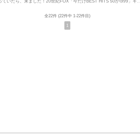
ネタがないなぁと思っていたら、来ました！20世紀FOX「今だけBEST HITS 50が\999」キャンペーン開始です。いままで欲しいなと思いながらも手を出せずにいたタイトルが、この値段で手に入るとは！ まずはダイ・ハード。これを初めて劇場で見た時、エンドロールで拍手が起こりました！文句無しの作品、これぞ映画です！ 次にエイリアン2 完全版。エイリアン・シリーズではこの2作目が一番好きです。見所
全22件 (22件中 1-22件目)
1