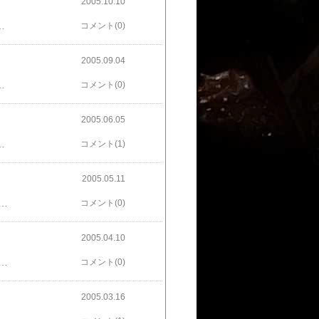
2005.10.10
た）で映画化と知り、懐かしさと共に大きな期待を抱いておりました。 さて、その映画の感想ですが、これはまさしくティム・バートン作品以外のなにものでもありません。かといって、彼独特の斜に構えた屈折感も程々で、大人も子供も楽しめる作品に仕上がっています。（ネタバレになるので詳しくは語りません。） それにしても、ＤＶＤの発売が待ち遠しい！！ウィリー・ウォンカ
コメント(0)
2005.09.04
いです。 ちなみに私と次男のお気に入りキャラはグリーバス将軍！役柄的にはずる賢いヤツですが、造形的には今回ナンバーワンじゃないでしょうか？ とにかく、スター・ウォーズ最終章、存分に楽しませて頂きました！
コメント(0)
2005.06.05
どうしても欲しくなるのがB型人間。人気作品らしく納期がかかるようですが、ぜひ注文したいと思います。
コメント(1)
2005.05.11
のですが、観ている最中、なにか腑に落ちない点がありました。初めて観るつもりで観始めたのですが、どこか一度観たような気がします。 結局、最後のオチで確信しました。「これ、一度観た．．．。」２時間近く経ってやっと気付くとは、ほんとにボケてしまったのでしょうか。 最近、仕事が忙しくてお疲れなんでしょう。（と、むりやり納得するしかありません）今週末は、ゆっくり新作映画でも見て、安静にしていようと思います。
コメント(0)
2005.04.10
すが、当時にしては秀逸なＣＧ処理とおバカさ加減がマッチしていて、とてもお気に入りでした。 それにしても、ＤＶＤってほとんどの作品に吹き替えが入っているので、子供と見るには本当に便利です。このおかげで、以前は絶対に字幕じゃなきゃイヤだった自分も、映画館で吹き替えバージョンを見ることに違和感が無くなってきました。（子供と一緒では吹き替えしか見られないのは当然ではありますが） ところで１作目のマスク、次男は彼のおバカな大活躍に大ウケで、見終わったそばから「もう一度見たい！」と言い出す始末。やはり親子、笑いのツボは一緒のようで、これからしばらくは何度も付き合わされそうです。
コメント(0)
2005.03.16