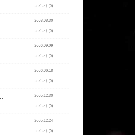
く凄い！ バットマン好きなら絶対観るべし！最高です！劇中で疾走するバットポッド！超カッコイイ！
コメント(0)
2008.08.30
ヒーロー的に描いており、思った以上に万人向け？の印象。（でも小学生には観せられません！） 原作を読んでない方には結構面白いと思いますので、映画が気に入ったらコミックも読んでいただければと思います。（ちなみに、コミックだけは絶対に子供に読ませてはいけません！危険です）デトロイト・メタル・シティ魔界遊戯～for the movie～必聴ですよ
コメント(0)
2006.09.09
。 結局、もう一度はなまるうどん つきみ野ＳＡＴＹ店にて、うどん食べて帰ってきました。 我が家の子供達にとっては、お出汁の旨さと麺のコシが新鮮だったようで、映画もうどんも好評でした。 まだ観てない人は、ぜひお試し下さい！（ただし、空腹時には絶対に入場してはいけません。２時間、辛い目にあいますよ）
コメント(0)
2006.06.18
で、髑髏島（スカル・アイランド）にて船員たちが巨大昆虫に襲われるシーンは「そこまでやるか！」と思いました。（昆虫好きな私でも、ちょっと引きますョ） キング・コング プレミアム・エディション
コメント(0)
2005.12.30
hアニバーサリー・スペシャル・エディション
年バージョンですので、ファンには堪らない一品となりました。 ただ、残念なのは日本語吹き替えが無いこと。以前、ＴＶで放映された時のものでもいいので、入っていれば子供と一緒に楽しめるんですけど．．．。
コメント(0)
2005.12.24
ないけど...）なので嬉しいのですが、さすがに子供と一緒には観られませんネ。 夜中に、こっそり楽しもうと思います。
コメント(0)