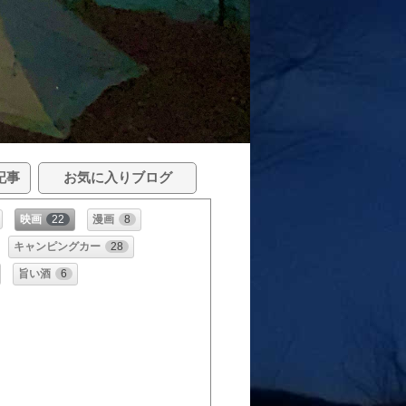
記事
お気に入りブログ
映画
22
漫画
8
キャンピングカー
28
旨い酒
6