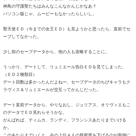
神鳥の守護聖たちはみんなこんなかんじかなあ？
パソコン版じゃ、ムービーもなかったらしいし。
聖天使ＥＤ（今までの女王ＥＤ）も見ようかと思ったら、直前でセ
ーブしてなかった。
少し前のセーブデータから、他の人も攻略することに。
うっかり、デートして、リュミエール告白ＥＤを見てしまった。
（ＥＤ２種類目）
デート回数は多かったんだよねー、セーブデータのちびキャラもク
ラヴィス＆リュミエールが交互ってかんじだった。
デート直前データから、やりなおし、ジュリアス、オリヴィエもこ
のデータでＥＤ見れらそうかな。
がんばれば、ティムカ、ランディ、フランシスあたりまでいける
か。
このあたりまでいくと、今の上位４人の親密度を下げるのが面倒に